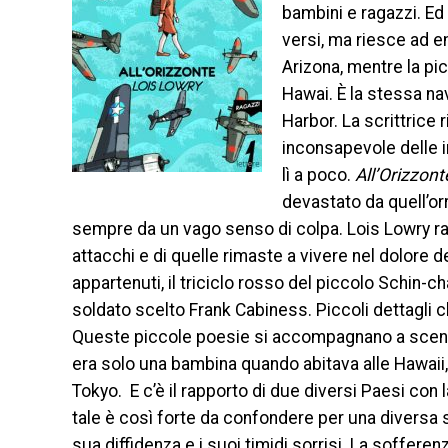
bambini e ragazzi. Ed 
versi, ma riesce ad e
Arizona, mentre la pi
Hawai. È la stessa na
Harbor. La scrittrice 
inconsapevole delle i
lì a poco.
All’Orizzon
devastato da quell’or
sempre da un vago senso di colpa. Lois Lowry ra
attacchi e di quelle rimaste a vivere nel dolore de
appartenuti, il triciclo rosso del piccolo Schin-ch
soldato scelto Frank Cabiness. Piccoli dettagli c
Queste piccole poesie si accompagnano a scene d
era solo una bambina quando abitava alle Hawaii, 
Tokyo. E c’è il rapporto di due diversi Paesi con 
tale è così forte da confondere per una diversa sil
sua diffidenza e i suoi timidi sorrisi. La soffere