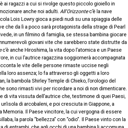
è ai ragazzi a cui si rivolge questo piccolo gioiello in
mozionare anche noi adulti.
All’Orizzonte
c’è la nave
ccola Lois Lowry gioca a piedi nudi su una spiaggia delle
ve che da lì a poco sarà protagonista della strage di Pearl
rivede, in un filmino di famiglia, se stessa bambina giocare
nnumerevoli giovani vite che sarebbero state distrutte da
te
c’è anche Hiroshima, la vita dopo l’atomica e un Paese
rore, in cui l’autrice ragazzina soggiornerà accompagnata
cconta le vite delle persone rimaste uccise negli
lla loro assenza; lo fa attraverso gli oggetti a loro
an, la bambola Shirley Temple di Chieko, l’orologio del
he sono rimasti vivi per ricordare a noi di non dimenticare.
i vita vissuta dell’autrice che, testimone di quei Paesi,
un’isola di arcobaleni, e poi cresciuta in Giappone, a
la Memoria. Il Paese vincitore, la cui vergogna di essere
laba, la parola “bellezza” con “odio”. Il Paese vinto con la
nza di entrambi, che agli occhi di una bambina li accomuna