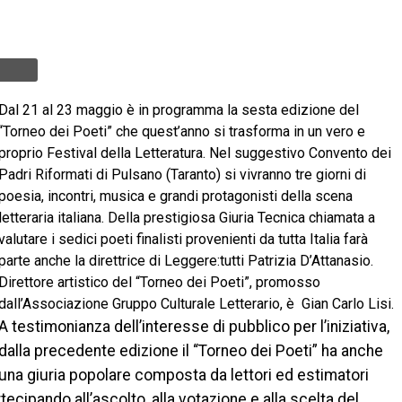
Dal 21 al 23 maggio è in programma la sesta edizione del
“Torneo dei Poeti” che quest’anno si trasforma in un vero e
proprio Festival della Letteratura. Nel suggestivo Convento dei
Padri Riformati di Pulsano (Taranto) si vivranno tre giorni di
poesia, incontri, musica e grandi protagonisti della scena
letteraria italiana. Della prestigiosa Giuria Tecnica chiamata a
valutare i sedici poeti finalisti provenienti da tutta Italia farà
parte anche la direttrice di Leggere:tutti Patrizia D’Attanasio.
Direttore artistico del “Torneo dei Poeti”, promosso
dall’Associazione Gruppo Culturale Letterario, è Gian Carlo Lisi.
A testimonianza dell’interesse di pubblico per l’iniziativa,
dalla precedente edizione il “Torneo dei Poeti” ha anche
una giuria popolare composta da lettori ed estimatori
ecipando all’ascolto, alla votazione e alla scelta del