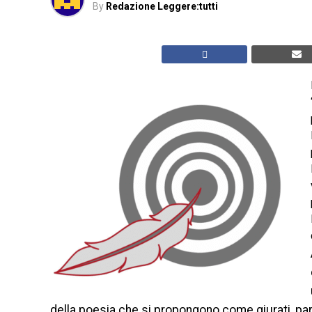
By
Redazione Leggere:tutti
della poesia che si propongono come giurati, part