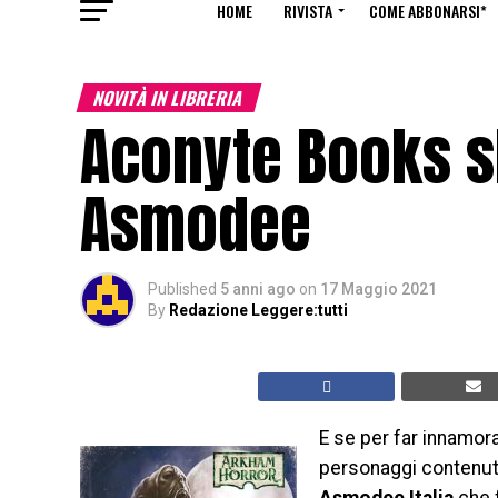
HOME
RIVISTA
COME ABBONARSI*
NOVITÀ IN LIBRERIA
Aconyte Books sb
Asmodee
Published
5 anni ago
on
17 Maggio 2021
By
Redazione Leggere:tutti
E se per far innamorar
personaggi contenuti