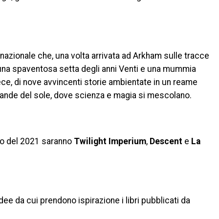
ternazionale che, una volta arrivata ad Arkham sulle tracce
n una spaventosa setta degli anni Venti e una mummia
ce, di nove avvincenti storie ambientate in un reame
ù grande del sole, dove scienza e magia si mescolano.
rso del 2021 saranno
Twilight Imperium
,
Descent
e
La
ee da cui prendono ispirazione i libri pubblicati da