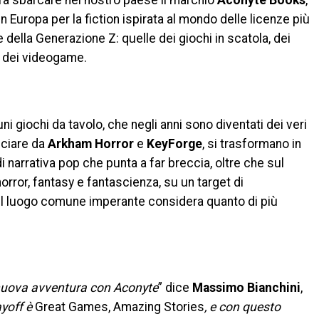
fa sbarcare nel nostro paese il marchio
Aconyte Books
,
in Europa per la fiction ispirata al mondo delle licenze più
e della Generazione Z: quelle dei giochi in scatola, dei
e dei videogame.
ni giochi da tavolo, che negli anni sono diventati dei veri
nciare da
Arkham Horror
e
KeyForge
, si trasformano in
di narrativa pop che punta a far breccia, oltre che sul
horror, fantasy e fantascienza, su un target di
e il luogo comune imperante considera quanto di più
 nuova avventura con Aconyte
” dice
Massimo Bianchini
,
ayoff è
Great Games, Amazing Stories
, e con questo