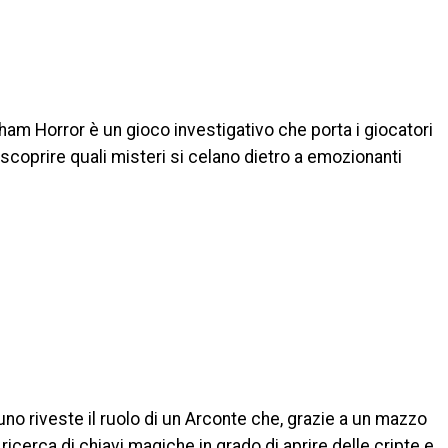
am Horror è un gioco investigativo che porta i giocatori
scoprire quali misteri si celano dietro a emozionanti
uno riveste il ruolo di un Arconte che, grazie a un mazzo
a ricerca di chiavi magiche in grado di aprire delle cripte e