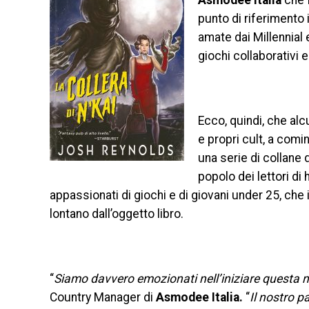
Asmodee Italia
che 
punto di riferimento 
amate dai Millennial 
giochi collaborativi 
Ecco, quindi, che alcu
e propri cult, a comi
una serie di collane 
popolo dei lettori di 
appassionati di giochi e di giovani under 25, ch
lontano dall’oggetto libro.
“
Siamo davvero emozionati nell’iniziare questa
Country Manager di
Asmodee Italia.
“
Il nostro p