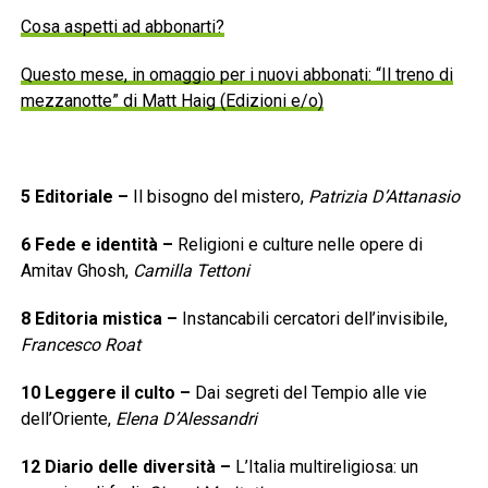
Cosa aspetti ad abbonarti?
Questo mese, in omaggio per i nuovi abbonati: “Il treno di
mezzanotte” di Matt Haig (Edizioni e/o)
5
Editoriale
–
Il bisogno del mistero,
Patrizia D’Attanasio
6
Fede e identità
–
Religioni e culture nelle opere di
Amitav Ghosh,
Camilla Tettoni
8
Editoria mistica
–
Instancabili cercatori dell’invisibile,
Francesco Roat
10
Leggere il culto
–
Dai segreti del Tempio alle vie
dell’Oriente,
Elena D’Alessandri
12
Diario delle diversità
–
L’Italia multireligiosa: un