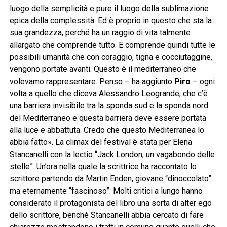
luogo della semplicità e pure il luogo della sublimazione
epica della complessità. Ed è proprio in questo che sta la
sua grandezza, perché ha un raggio di vita talmente
allargato che comprende tutto. E comprende quindi tutte le
possibili umanità che con coraggio, tigna e cocciutaggine,
vengono portate avanti. Questo è il mediterraneo che
volevamo rappresentare. Penso – ha aggiunto
Piro
– ogni
volta a quello che diceva Alessandro Leogrande, che c’è
una barriera invisibile tra la sponda sud e la sponda nord
del Mediterraneo e questa barriera deve essere portata
alla luce e abbattuta. Credo che questo Mediterranea lo
abbia fatto». La climax del festival è stata per Elena
Stancanelli con la lectio “Jack London, un vagabondo delle
stelle”. Un’ora nella quale la scrittrice ha raccontato lo
scrittore partendo da Martin Enden, giovane “dinoccolato”
ma eternamente “fascinoso”. Molti critici a lungo hanno
considerato il protagonista del libro una sorta di alter ego
dello scrittore, benché Stancanelli abbia cercato di fare