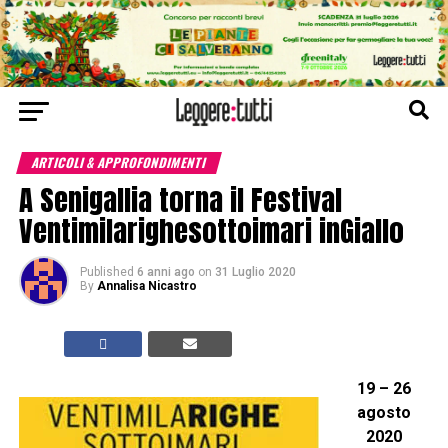
ARTICOLI & APPROFONDIMENTI
A Senigallia torna il Festival
Ventimilarighesottoimari inGiallo
Published
6 anni ago
on
31 Luglio 2020
By
Annalisa Nicastro
19 – 26
agosto
2020