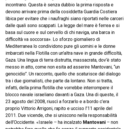
incontrano. Questa è senza dubbio la prima risposta e
devono arrivare prima della cosiddetta Guardia Costiera
libica per evitare che i naufraghi siano riportati nelle carceri
dalle quali sono scappati. La legge del mare è ferrea e si
basa sul cuore e sul cervello di chi naviga, una barca in
difficoltà va soccorsa». Lo sforzo giornaliero di
Mediterranea lo condividono pure gli uomini e le donne
imbarcati nella Flotilla con un’altra nave in grande difficoltà,
Gaza. Una lingua di terra distrutta, massacrata, dov’è stato
messo in atto, come non esita ad asserire Mantovani, “un
genocidio”. Un racconto, quello che scaturisce dal dialogo
tra i due giornalisti, che parte da lontano. Non si tratta,
infatti, della prima flotilla che vorrebbe interrompere il
blocco navale israeliano davanti a Gaza. Una di queste, il
23 agosto del 2008, riuscì a forzarlo e a bordo c’era
proprio Vittorio Arrigoni, rapito e ucciso l’11 aprile del
2011. Due vicende, che si uniscono nella responsabilità
dell’Occidente. «Israele – ha incalzato
Mantovani
– non