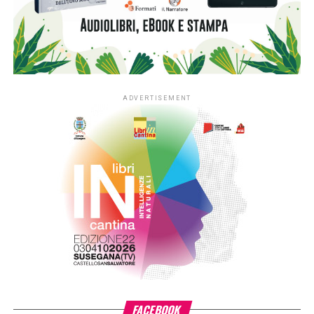
sperimentale dedicato ai nidi realizzato in Lombardia e
nelle province di Novara e Verbano-Cusio-Ossola,
territorio di riferimento della Fondazione. In quattro anni la
sperimentazione ha coinvolto fino a 350 asili nido situati
nei contesti più fragili di queste aree, contribuendo ad
arricchirne le biblioteche e a consolidare la presenza dei
libri nella quotidianità educativa. L’estensione del progetto
si inserisce nella cornice della sfida di mandato Anita –
L’infanzia prima di Fondazione Cariplo, che sostiene il
benessere dei bambini e delle bambine tra 0 e 6 anni, con
particolare attenzione alle situazioni di povertà e fragilità
sociale ed economica, promuovendo percorsi di crescita
individuale e lo sviluppo delle comunità educanti.
«L’estensione di #ioleggoperché a tutti gli asili nido
italiani è il risultato di un percorso costruito insieme ad AIE
– ha detto
Giovanni Azzone, presidente Fondazione