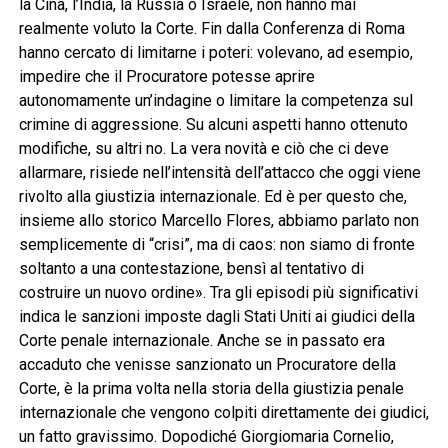
la Cina, l’India, la Russia o Israele, non hanno mai
realmente voluto la Corte. Fin dalla Conferenza di Roma
hanno cercato di limitarne i poteri: volevano, ad esempio,
impedire che il Procuratore potesse aprire
autonomamente un’indagine o limitare la competenza sul
crimine di aggressione. Su alcuni aspetti hanno ottenuto
modifiche, su altri no. La vera novità e ciò che ci deve
allarmare, risiede nell’intensità dell’attacco che oggi viene
rivolto alla giustizia internazionale. Ed è per questo che,
insieme allo storico Marcello Flores, abbiamo parlato non
semplicemente di “crisi”, ma di caos: non siamo di fronte
soltanto a una contestazione, bensì al tentativo di
costruire un nuovo ordine». Tra gli episodi più significativi
indica le sanzioni imposte dagli Stati Uniti ai giudici della
Corte penale internazionale. Anche se in passato era
accaduto che venisse sanzionato un Procuratore della
Corte, è la prima volta nella storia della giustizia penale
internazionale che vengono colpiti direttamente dei giudici,
un fatto gravissimo. Dopodiché Giorgiomaria Cornelio,