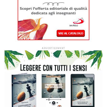
italiani.
Dal
1° settembre
le strutture educative per la
fascia 0-3 anni di tutto il Paese potranno aderire
all’iniziativa sociale dell’Associazione Italiana Editori (AIE)
a favore delle biblioteche scolastiche e partecipare alla
campagna nazionale di donazione di libri in programma dal
7 al 15 novembre 2026.
L’ingresso di tutti i nidi italiani segna una
nuova fase per
#ioleggoperché
che, dopo dieci anni al fianco delle
scuole, amplia il proprio raggio d’azione includendo anche i
servizi educativi per la primissima infanzia.
L’apertura nazionale è resa possibile grazie al
sostegno
di Fondazione Cariplo
, che dal 2022 ha accompagnato lo
sviluppo di #ioleggoperchéLAB-NIDI, il progetto