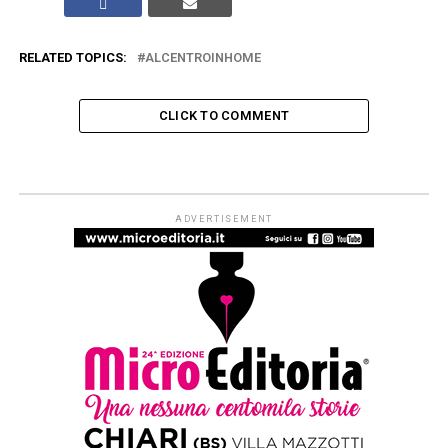
RELATED TOPICS:
ALCENTROINHOME
CLICK TO COMMENT
ARTICOLI & APPROFONDIMENTI
#ioleggoperché apre a tutti i nidi
d’Italia. Dal 1° settembre al via le
iscrizioni per partecipare alla
campagna di donazioni del 7-15
novembre
Published
2 settimane ago
on
29 Luglio 2026