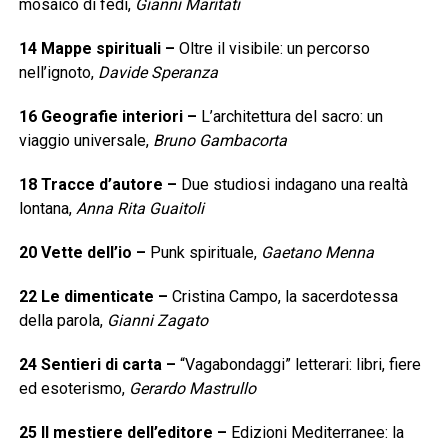
mosaico di fedi,
Gianni Maritati
14
Mappe spirituali
–
Oltre il visibile: un percorso
nell’ignoto,
Davide Speranza
16
Geografie interiori
–
L’architettura del sacro: un
viaggio universale,
Bruno Gambacorta
18
Tracce d’autore
–
Due studiosi indagano una realtà
lontana,
Anna Rita Guaitoli
20
Vette dell’io
–
Punk spirituale,
Gaetano Menna
22
Le dimenticate
–
Cristina Campo, la sacerdotessa
della parola,
Gianni Zagato
24
Sentieri di carta
–
“Vagabondaggi” letterari: libri, fiere
ed esoterismo,
Gerardo Mastrullo
25
Il mestiere dell’editore
–
Edizioni Mediterranee: la