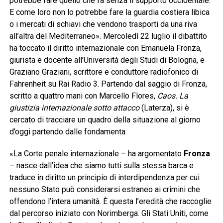
potrebbe fare quello che fa senza il supporto occidentale.
E come loro non lo potrebbe fare la guardia costiera libica
o i mercati di schiavi che vendono trasporti da una riva
all’altra del Mediterraneo». Mercoledì 22 luglio il dibattito
ha toccato il diritto internazionale con Emanuela Fronza,
giurista e docente all’Università degli Studi di Bologna, e
Graziano Graziani, scrittore e conduttore radiofonico di
Fahrenheit su Rai Radio 3. Partendo dal saggio di Fronza,
scritto a quattro mani con Marcello Flores,
Caos. La
giustizia internazionale sotto attacco
(Laterza), si è
cercato di tracciare un quadro della situazione al giorno
d’oggi partendo dalle fondamenta.
«La Corte penale internazionale – ha argomentato
Fronza
– nasce dall’idea che siamo tutti sulla stessa barca e
traduce in diritto un principio di interdipendenza per cui
nessuno Stato può considerarsi estraneo ai crimini che
offendono l’intera umanità. È questa l’eredità che raccoglie
dal percorso iniziato con Norimberga. Gli Stati Uniti, come