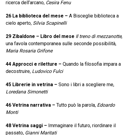
ricerca dell’arcano,
Cesira Fenu
26
La biblioteca del mese
–
A Bisceglie biblioteca a
cielo aperto,
Silvia Scapinelli
29
Zibaldone – Libro del mese
Il treno di mezzanotte
,
una favola contemporanea sulle seconde possibilità,
Maria Rosaria Grifone
44
Approcci e riletture
–
Quando la filosofia impara a
decostruire,
Ludovico Fulci
45
Librerie in vetrina
–
Sono i libri a scegliere me,
Loredana Simonetti
46
Vetrina narrativa
–
Tutto può la parola,
Edoardo
Monti
48
Vetrina saggi
–
Immaginare il futuro, riordinare il
passato,
Gianni Maritati