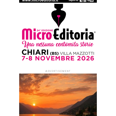
POESIA
Così vanno le cose sulla terra
Published
3 mesi ago
on
3 Maggio 2026
By
Redazione Leggere:tutti
di Rita Bompadre
L’autrice accoglie il mondo
interiore, tra ricordi,
sofferenze, assenze e
consolazioni, spiega
l’itinerario della vita portando
alla luce la propria autentica
testimonianza esistenziale.
Coglie il valore magico e
segreto del sogno, oltre il