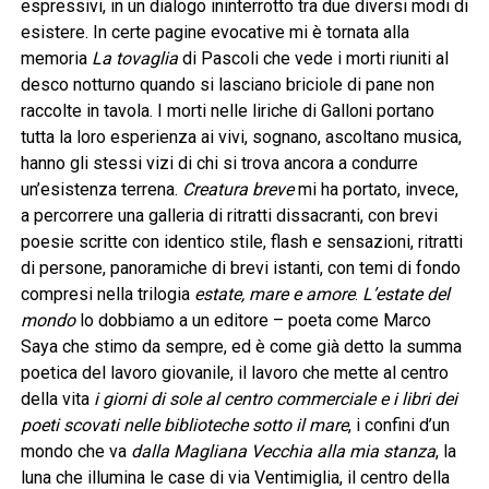
espressivi, in un dialogo ininterrotto tra due diversi modi di
esistere. In certe pagine evocative mi è tornata alla
memoria
La tovaglia
di Pascoli che vede i morti riuniti al
desco notturno quando si lasciano briciole di pane non
raccolte in tavola. I morti nelle liriche di Galloni portano
tutta la loro esperienza ai vivi, sognano, ascoltano musica,
hanno gli stessi vizi di chi si trova ancora a condurre
un’esistenza terrena.
Creatura breve
mi ha portato, invece,
a percorrere una galleria di ritratti dissacranti, con brevi
poesie scritte con identico stile, flash e sensazioni, ritratti
di persone, panoramiche di brevi istanti, con temi di fondo
compresi nella trilogia
estate, mare e amore
.
L’estate del
mondo
lo dobbiamo a un editore – poeta come Marco
Saya che stimo da sempre, ed è come già detto la summa
poetica del lavoro giovanile, il lavoro che mette al centro
della vita
i giorni di sole al centro commerciale e i libri dei
poeti scovati nelle biblioteche sotto il mare
, i confini d’un
mondo che va
dalla Magliana Vecchia alla mia stanza
, la
luna che illumina le case di via Ventimiglia, il centro della