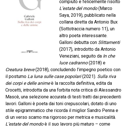
compiuto e felicemente risolto
L’estate del mondo
(Marco
Saya, 2019), pubblicato nella
collana diretta da Antonio Bux
(Sottotraccia numero 11), un
altro poeta interessante.
Galloni debutta con
Slittamenti
(2017), introdotto da Antonio
Veneziani, seguito da
In che
luce cadranno
(2018) e
Creatura breve
(2018), concludendo l’impegno poetico con
il postumo
La luna sulle case popolari
(2021).
Sulla riva
dei corpi e delle anime
è la raccolta definitiva, edita da
Crocetti, introdotta da una forbita nota critica di Alessandro
Mascè, una selezione accurata di testi tratti dai precedenti
lavori. Galloni è poeta dai toni crepuscolari, dotato di uno
stile epigrammatico che ricorda il miglior Sandro Penna e
di un verso scarno ma rigoroso per metrica e musicalità.
L’estate del mondo
è il suo lavoro più maturo – come