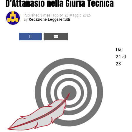
D’Attanasio nella Giuria Tecnica
Published
3 mesi ago
on
20 Maggio 2026
By
Redazione Leggere:tutti
Dal
21 al
23