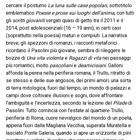
cercare il postumo
La luna sulle case popolari
, sottotitolo
emblematico
Poesie e prose sui luoghi dell’anima
, con tutti
gli
scritti giovanili
vergati quasi di getto tra il 2011 e il
2014, post adolescenziali (16 – 19 anni), in certi casi
(soprattutto nella poesia) maturi e compiuti. La narrativa
breve, gli spezzoni di romanzi, i racconti metaforici
ricordano il Pasolini più giovane, sembra di rileggere le
bozze di
Una vita violenta
e
Ragazzi di vita
nei passaggi
più romantici, molto
pascoliani
e
deamicisiani
. Galloni
affonda la penna nella periferia romana, il Trullo, ritratto di
se stesso e delle sue angosce, dei primi amori, una sorta
di terra mitologica, fuori dal tempo, un mondo di palazzi e
campi dove coltivare illusioni e sogni, dove affrontare
l’ambiguità e l’incertezza, secondo la lezione del
Pilade
di
Pasolini. Tutto comincia con l’estate al quartiere Trullo,
periferia di Roma, cuore nevralgico del mondo di un poeta,
appena fuori dalla Magliana Vecchia, superata Muratella e
lasciato Ponte Galeria, quando si apre un orizzonte di pini