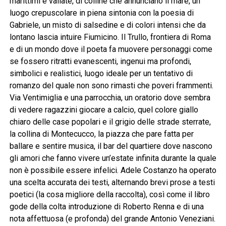
marittimi e vallate, di colline che annunciano il mare, un
luogo crepuscolare in piena sintonia con la poesia di
Gabriele, un misto di salsedine e di colori intensi che da
lontano lascia intuire Fiumicino. Il Trullo, frontiera di Roma
e di un mondo dove il poeta fa muovere personaggi come
se fossero ritratti evanescenti, ingenui ma profondi,
simbolici e realistici, luogo ideale per un tentativo di
romanzo del quale non sono rimasti che poveri frammenti.
Via Ventimiglia e una parrocchia, un oratorio dove sembra
di vedere ragazzini giocare a calcio, quel colore giallo
chiaro delle case popolari e il grigio delle strade sterrate,
la collina di Montecucco, la piazza che pare fatta per
ballare e sentire musica, il bar del quartiere dove nascono
gli amori che fanno vivere un’estate infinita durante la quale
non è possibile essere infelici. Adele Costanzo ha operato
una scelta accurata dei testi, alternando brevi prose a testi
poetici (la cosa migliore della raccolta), così come il libro
gode della colta introduzione di Roberto Renna e di una
nota affettuosa (e profonda) del grande Antonio Veneziani.