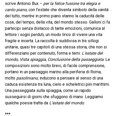
scrive Antonio Bux –
per la felice fusione tra elegia e
canto piano
, con l’estate che diventa simbolo della vanità
del tutto, mentre in primo piano stanno la caducità delle
cose, del tempo, della vita, del mondo stesso. Galloni ci fa
partecipi senza distacco di tante emozioni, comunica al
lettore i sogni perduti, un modo lirico di vivere una vita
fragile e incerta. La raccolta è suddivisa in tre sillogi
unitarie, quasi tre capitoli di una stessa storia, che non si
differenziano per contenuto, forma e temi:
L’estate del
mondo
,
Vista spiaggia
,
Conclusione della passeggiata
. Le
composizioni sono molto brevi, di facile comprensione,
portano in un paesaggio marino alla periferia di Roma,
molto
pasoliniano
, inducono a pensare al senso di una
caduca esistenza tra luna, cielo e scheletrici pini marittimi.
Una passeggiata sulla spiaggia, come un rapido
susseguirsi di giorni che sfuggono di mano. Leggiamo
qualche poesia tratta da
L’estate del mondo
.
***