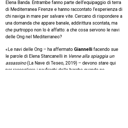
Elena Banda. Entrambe fanno parte dell’equipaggio di terra
di Mediterranea Firenze e hanno raccontato l’esperienza di
chi naviga in mare per salvare vite. Cercano di rispondere a
una domanda che appare banale, addirittura scontata, ma
che purtroppo non lo è affatto: a che cosa servono le navi
delle Ong nel Mediterraneo?
«Le navi delle Ong – ha affermato
Giannelli
facendo sue
le parole di Elena Stancanelli in
Venne alla spiaggia un
assassino
(La Nave di Teseo, 2019) – devono stare qui
per raccogliere i naufraghi delle barche quando ne
incontrano. Questa è senza dubbio la prima risposta e
devono arrivare prima della cosiddetta Guardia Costiera
libica per evitare che i naufraghi siano riportati nelle carceri
dalle quali sono scappati. La legge del mare è ferrea e si
basa sul cuore e sul cervello di chi naviga, una barca in
difficoltà va soccorsa». Lo sforzo giornaliero di
Mediterranea lo condividono pure gli uomini e le donne
imbarcati nella Flotilla con un’altra nave in grande difficoltà,