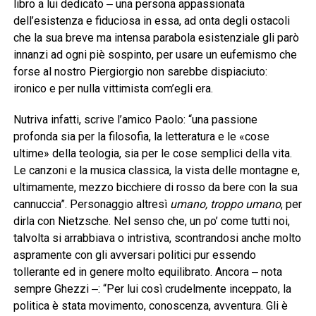
libro a lui dedicato ‒ una persona appassionata
dell’esistenza e fiduciosa in essa, ad onta degli ostacoli
che la sua breve ma intensa parabola esistenziale gli parò
innanzi ad ogni piè sospinto, per usare un eufemismo che
forse al nostro Piergiorgio non sarebbe dispiaciuto:
ironico e per nulla vittimista com’egli era.
Nutriva infatti, scrive l’amico Paolo: “una passione
profonda sia per la filosofia, la letteratura e le «cose
ultime» della teologia, sia per le cose semplici della vita.
Le canzoni e la musica classica, la vista delle montagne e,
ultimamente, mezzo bicchiere di rosso da bere con la sua
cannuccia”. Personaggio altresì
umano, troppo umano
, per
dirla con Nietzsche. Nel senso che, un po’ come tutti noi,
talvolta si arrabbiava o intristiva, scontrandosi anche molto
aspramente con gli avversari politici pur essendo
tollerante ed in genere molto equilibrato. Ancora ‒ nota
sempre Ghezzi ‒: “Per lui così crudelmente inceppato, la
politica è stata movimento, conoscenza, avventura. Gli è