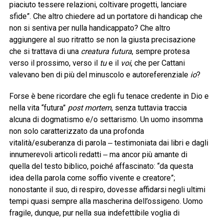
piaciuto tessere relazioni, coltivare progetti, lanciare
sfide”. Che altro chiedere ad un portatore di handicap che
non si sentiva per nulla handicappato? Che altro
aggiungere al suo ritratto se non la giusta precisazione
che si trattava di una
creatura futura
, sempre protesa
verso il prossimo, verso il
tu
e il
voi
, che per Cattani
valevano ben di più del minuscolo e autoreferenziale
io
?
Forse è bene ricordare che egli fu tenace credente in Dio e
nella vita “futura”
post mortem
, senza tuttavia traccia
alcuna di dogmatismo e/o settarismo. Un uomo insomma
non solo caratterizzato da una profonda
vitalità/esuberanza di parola ‒ testimoniata dai libri e dagli
innumerevoli articoli redatti ‒ ma ancor più amante di
quella del testo biblico, poiché affascinato: “da questa
idea della parola come soffio vivente e creatore”;
nonostante il suo, di respiro, dovesse affidarsi negli ultimi
tempi quasi sempre alla mascherina dell’ossigeno. Uomo
fragile, dunque, pur nella sua indefettibile voglia di