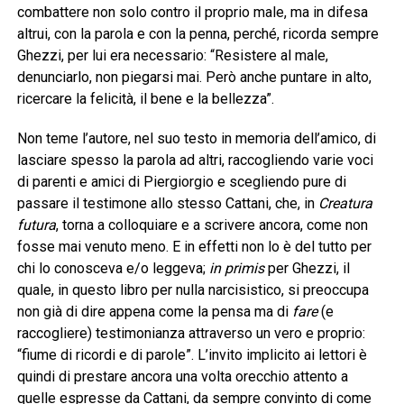
combattere non solo contro il proprio male, ma in difesa
altrui, con la parola e con la penna, perché, ricorda sempre
Ghezzi, per lui era necessario: “Resistere al male,
denunciarlo, non piegarsi mai. Però anche puntare in alto,
ricercare la felicità, il bene e la bellezza”.
Non teme l’autore, nel suo testo in memoria dell’amico, di
lasciare spesso la parola ad altri, raccogliendo varie voci
di parenti e amici di Piergiorgio e scegliendo pure di
passare il testimone allo stesso Cattani, che, in
Creatura
futura
, torna a colloquiare e a scrivere ancora, come non
fosse mai venuto meno. E in effetti non lo è del tutto per
chi lo conosceva e/o leggeva;
in primis
per Ghezzi, il
quale, in questo libro per nulla narcisistico, si preoccupa
non già di dire appena come la pensa ma di
fare
(e
raccogliere) testimonianza attraverso un vero e proprio:
“fiume di ricordi e di parole”. L’invito implicito ai lettori è
quindi di prestare ancora una volta orecchio attento a
quelle espresse da Cattani, da sempre convinto di come