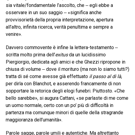
sia vitale/fondamentale l’ascolto, che ‒ egli ebbe a
osservare in un suo saggio ‒ «significa anche
provvisorietà della propria interpretazione, apertura
all’altro, infinita ricerca, verità penultima e sempre a
venire».
Davvero commovente è infine la lettera-testamento ‒
scritta molto prima dell’
exitus
da un lucidissimo
Piergiorgio, dedicata agli amici e che Ghezzi ripropone in
chiusa di volume ‒ dove il morituro (ma non lo siamo tutti?)
tratta di sé come avesse già effettuato
il passo al di là
,
per dirla con Blanchot, e asserendo francamente di non
sopportare la retorica degli elogi funebri. Piuttosto. «Che
bello sarebbe», si augura Cattani, «se parlaste di me come
un uomo normale, certo con un po’ più di difficoltà in
partenza ma comunque minori di quelle della stragrande
maggioranza dell’umanità».
Parole sagge, parole umili e autentiche. Ma altrettanto