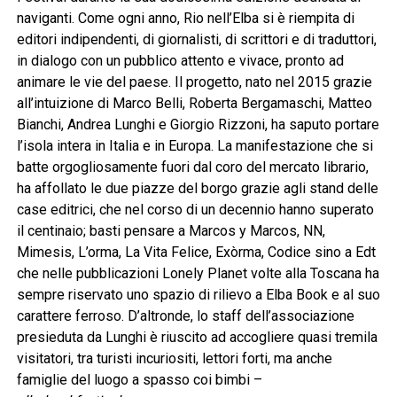
naviganti. Come ogni anno, Rio nell’Elba si è riempita di
editori indipendenti, di giornalisti, di scrittori e di traduttori,
in dialogo con un pubblico attento e vivace, pronto ad
animare le vie del paese. Il progetto, nato nel 2015 grazie
all’intuizione di Marco Belli, Roberta Bergamaschi, Matteo
Bianchi, Andrea Lunghi e Giorgio Rizzoni, ha saputo portare
l’isola intera in Italia e in Europa. La manifestazione che si
batte orgogliosamente fuori dal coro del mercato librario,
ha affollato le due piazze del borgo grazie agli stand delle
case editrici, che nel corso di un decennio hanno superato
il centinaio; basti pensare a Marcos y Marcos, NN,
Mimesis, L’orma, La Vita Felice, Exòrma, Codice sino a Edt
che nelle pubblicazioni Lonely Planet volte alla Toscana ha
sempre riservato uno spazio di rilievo a Elba Book e al suo
carattere ferroso. D’altronde, lo staff dell’associazione
presieduta da Lunghi è riuscito ad accogliere quasi tremila
visitatori, tra turisti incuriositi, lettori forti, ma anche
famiglie del luogo a spasso coi bimbi –