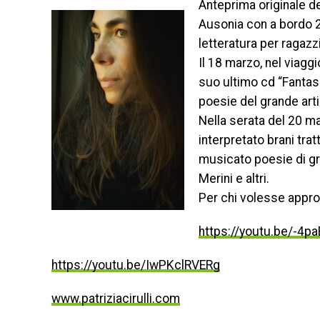
Anteprima originale de
Ausonia con a bordo 2
letteratura per ragazz
Il 18 marzo, nel viaggi
suo ultimo cd “Fantasi
poesie del grande art
Nella serata del 20 mar
interpretato brani trat
musicato poesie di gr
Merini e altri.
Per chi volesse approf
https://youtu.be/-4
https://youtu.be/IwPKclRVERg
www.patriziacirulli.com