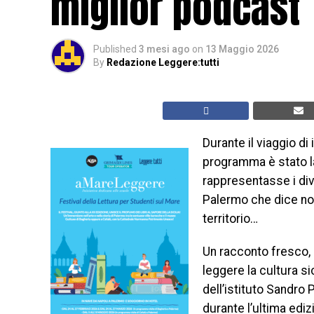
miglior podcast
Published
3 mesi ago
on
13 Maggio 2026
By
Redazione Leggere:tutti
Durante il viaggio di
programma è stato l
rappresentasse i div
Palermo che dice no a
territorio…
Un racconto fresco, 
leggere la cultura s
dell’istituto Sandro 
durante l’ultima ediz