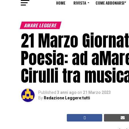
HOME
RIVISTA
COME ABBONARSI*
AMARE LEGGERE
21 Marzo Giornat
Poesia: ad aMare
Cirulli tra music
Published
3 anni ago
on
21 Marzo 2023
By
Redazione Leggere:tutti