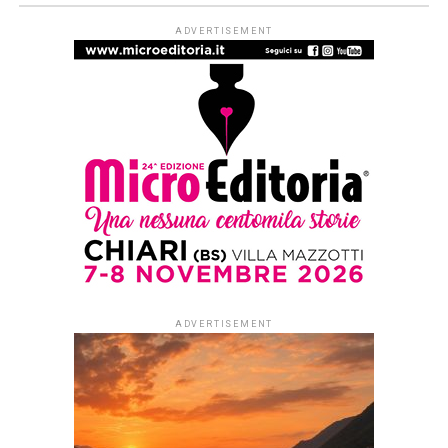
CELEBRAZIONI
Premiati i vincitori della XX
edizione del concorso “Caffè
Letterario Moak”
Published
4 anni ago
on
19 Giugno 2022
By
Redazione Leggere:tutti
Sabato 18 giugno alle ore
21.00,
nella suggestiva atmosfera
della sede aziendale, si è svolta la
serata di premiazione della XX
edizione del Concorso nazionale di
narrativa Caffè Letterario Moak.