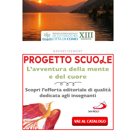
La manifestazione, gioiosamente
caratterizzata da incursioni musicali
e teatrali di
Rocco
Papaleo,
Musica da
Ripostiglio
e
Donatella Liotta
, è stata presentata dal
giornalista di Rolling Stone
Mattia
Carzaniga:
uno
spettacolo vario, perfettamente integrato da momenti di
lettura, musica e video.
Il concorso indetto da Caffè Moak in collaborazione con il
Gruppo Archinet, è nato nel 2002 grazie all’intuizione di
Annalisa Spadola di portare il caffè oltre i suoi luoghi
comuni. Considerato oggi uno dei concorsi per racconti
inediti più longevi e conosciuti, ha promosso nel tempo
autori di varia formazione e generazione culturali
motivandoli ad esprimere in modo creativo idee originali
ed innovative.