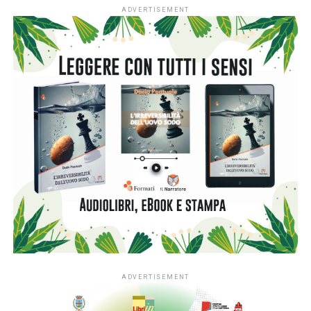
Le opere dei cinque
finalisti sono state
valutate da una giuria
di scrittori e critici
letterari:
Cinzia Tani,
Guido Conti, Piero
Dorfles, Massimo
da sinistra: Annalisa Spadola, Direttrice
Onofri, Andrea
Marketing MOAK, Federico Sinopoli,
Vitali.
Nomi di
Guido Conti, Massimo Onofri, Piero
eccellenza ed anche
Dorfles, Alessandro Tironi, Francesca
Romana Cicetti
amici di Caffè Moak,
già Presidenti di Giuria
nelle passate edizioni
del Concorso.
www.caffe-letterario.it