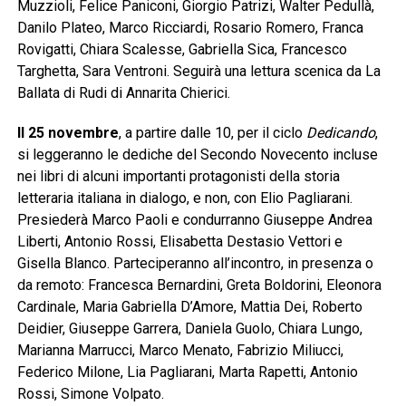
Muzzioli, Felice Paniconi, Giorgio Patrizi, Walter Pedullà,
Danilo Plateo, Marco Ricciardi, Rosario Romero, Franca
Rovigatti, Chiara Scalesse, Gabriella Sica, Francesco
Targhetta, Sara Ventroni. Seguirà una lettura scenica da La
Ballata di Rudi di Annarita Chierici.
Il 25 novembre
, a partire dalle 10, per il ciclo
Dedicando
,
si leggeranno le dediche del Secondo Novecento incluse
nei libri di alcuni importanti protagonisti della storia
letteraria italiana in dialogo, e non, con Elio Pagliarani.
Presiederà Marco Paoli e condurranno Giuseppe Andrea
Liberti, Antonio Rossi, Elisabetta Destasio Vettori e
Gisella Blanco. Parteciperanno all’incontro, in presenza o
da remoto: Francesca Bernardini, Greta Boldorini, Eleonora
Cardinale, Maria Gabriella D’Amore, Mattia Dei, Roberto
Deidier, Giuseppe Garrera, Daniela Guolo, Chiara Lungo,
Marianna Marrucci, Marco Menato, Fabrizio Miliucci,
Federico Milone, Lia Pagliarani, Marta Rapetti, Antonio
Rossi, Simone Volpato.