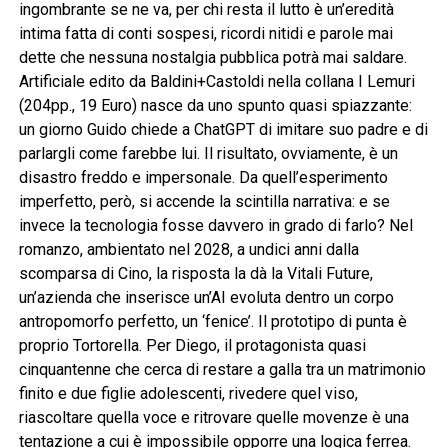
ingombrante se ne va, per chi resta il lutto è un’eredità
intima fatta di conti sospesi, ricordi nitidi e parole mai
dette che nessuna nostalgia pubblica potrà mai saldare.
Artificiale edito da Baldini+Castoldi nella collana I Lemuri
(204pp., 19 Euro) nasce da uno spunto quasi spiazzante:
un giorno Guido chiede a ChatGPT di imitare suo padre e di
parlargli come farebbe lui. Il risultato, ovviamente, è un
disastro freddo e impersonale. Da quell’esperimento
imperfetto, però, si accende la scintilla narrativa: e se
invece la tecnologia fosse davvero in grado di farlo? Nel
romanzo, ambientato nel 2028, a undici anni dalla
scomparsa di Cino, la risposta la dà la Vitali Future,
un’azienda che inserisce un’AI evoluta dentro un corpo
antropomorfo perfetto, un ‘fenice’. Il prototipo di punta è
proprio Tortorella. Per Diego, il protagonista quasi
cinquantenne che cerca di restare a galla tra un matrimonio
finito e due figlie adolescenti, rivedere quel viso,
riascoltare quella voce e ritrovare quelle movenze è una
tentazione a cui è impossibile opporre una logica ferrea.