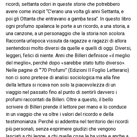
ricordi, settanta odori in queste storie che potrebbero
avere come incipit “C’erano una volta gli anni Settanta, e
poi gli Ottanta che entravano a gamba tesa”. In questo libro
ogni profumo spalanca le porte a un ricordo, a una storia, a
una canzone, a un personaggio che la storia non scolora.
Racconta un’epoca vissuta da ragazze e ragazzi di allora
sentendosi molto diversi da quelle e quelli di oggi. Diversi,
leggeri, felici di niente. Anni che Billeri definisce «il meglio
del meglio», perché dopo «sarebbe stato tutto diverso».
Nelle pagine di “’70 Profumi” (Edizioni Il Foglio Letterario)
non ci sono pretese di analisi sociologica ma alla fine
della lettura si ricava non solo la piacevolezza di un
viaggio nel passato fino al punto di sentirli davvero i
profumi raccontati da Billeri. Oltre a questo, il bello
scrivere di Billeri prende il lettore per mano e lo conduce
in un viaggio che va oltre i valori del ricordo e della
testimonianza. Perché si addentra nel territorio dei ricordi
più personali, senza esprimere giudizi che vengono
lasciati a chi legge, a chi quelle cose le ha viste e anche a