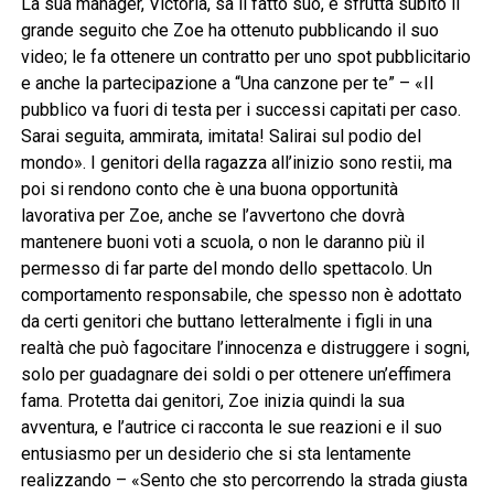
La sua manager, Victoria, sa il fatto suo, e sfrutta subito il
grande seguito che Zoe ha ottenuto pubblicando il suo
video; le fa ottenere un contratto per uno spot pubblicitario
e anche la partecipazione a “Una canzone per te” – «Il
pubblico va fuori di testa per i successi capitati per caso.
Sarai seguita, ammirata, imitata! Salirai sul podio del
mondo». I genitori della ragazza all’inizio sono restii, ma
poi si rendono conto che è una buona opportunità
lavorativa per Zoe, anche se l’avvertono che dovrà
mantenere buoni voti a scuola, o non le daranno più il
permesso di far parte del mondo dello spettacolo. Un
comportamento responsabile, che spesso non è adottato
da certi genitori che buttano letteralmente i figli in una
realtà che può fagocitare l’innocenza e distruggere i sogni,
solo per guadagnare dei soldi o per ottenere un’effimera
fama. Protetta dai genitori, Zoe inizia quindi la sua
avventura, e l’autrice ci racconta le sue reazioni e il suo
entusiasmo per un desiderio che si sta lentamente
realizzando – «Sento che sto percorrendo la strada giusta