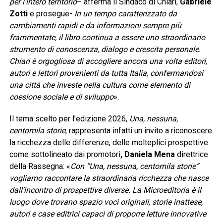
per l’intero territorio
– afferma il Sindaco di Chiari,
Gabriele
Zotti
e prosegue-
In un tempo caratterizzato da
cambiamenti rapidi e da informazioni sempre più
frammentate, il libro continua a essere uno straordinario
strumento di conoscenza, dialogo e crescita personale.
Chiari è orgogliosa di accogliere ancora una volta editori,
autori e lettori provenienti da tutta Italia, confermandosi
una città che investe nella cultura come elemento di
coesione sociale e di sviluppo
».
Il tema scelto per l’edizione 2026,
Una, nessuna,
centomila storie
, rappresenta infatti un invito a riconoscere
la ricchezza delle differenze, delle molteplici prospettive
come sottolineato dai promotori
, Daniela Mena
direttrice
della Rassegna: «
Con “Una, nessuna, centomila storie”
vogliamo raccontare la straordinaria ricchezza che nasce
dall’incontro di prospettive diverse. La Microeditoria è il
luogo dove trovano spazio voci originali, storie inattese,
autori e case editrici capaci di proporre letture innovative