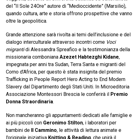
del “Il Sole 24Ore” autore di “Medioccidente” (Marsilio),
quando cultura, arte e storia offrono prospettive che vanno
oltre la geopolitica.
Grande attenzione sarà rivolta ai temi dell’inclusione e del
dialogo interculturale attraverso incontri come
Voci
migranti
di Alessandra Spreafico e la testimonianza della
missionaria comboniana
Azezet Habtezghi Kidane
,
impegnata per anni tra Sudan, Terra Santa e migranti del
Corno d’Africa, per questo è stata insignita del premio
Trafficking in People Report Hero Acting to End Modern
Slavery dal Dipartimento degli Stati Uniti. In Microeditoria
Associazione Montessori Brescia le conferirà il
Premio
Donna Straordinaria
.
Non mancheranno gli appuntamenti dedicati alle famiglie e
ai più piccoli con
Geronimo Stilton
, i laboratori per
bambini de
Il Cammino
, le attività di lettura animate e
l’originale iniziativa
Knitting & Reading
, che unirà il