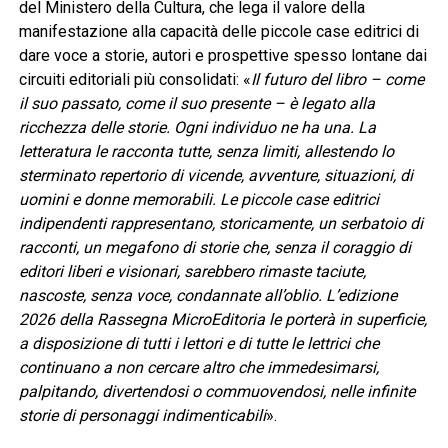
del Ministero della Cultura, che lega il valore della
manifestazione alla capacità delle piccole case editrici di
dare voce a storie, autori e prospettive spesso lontane dai
circuiti editoriali più consolidati: «
Il futuro del libro – come
il suo passato, come il suo presente – è legato alla
ricchezza delle storie. Ogni individuo ne ha una. La
letteratura le racconta tutte, senza limiti, allestendo lo
sterminato repertorio di vicende, avventure, situazioni, di
uomini e donne memorabili. Le piccole case editrici
indipendenti rappresentano, storicamente, un serbatoio di
racconti, un megafono di storie che, senza il coraggio di
editori liberi e visionari, sarebbero rimaste taciute,
nascoste, senza voce, condannate all’oblio. L’edizione
2026 della Rassegna MicroEditoria le porterà in superficie,
a disposizione di tutti i lettori e di tutte le lettrici che
continuano a non cercare altro che immedesimarsi,
palpitando, divertendosi o commuovendosi, nelle infinite
storie di personaggi indimenticabili
».