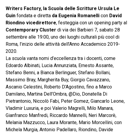
Writers Factory, la Scuola delle Scritture Ursula Le
Guin
fondata e diretta
da Eugenia Romanelli
con
David
Riondino vicedirettore
, festeggia con un opening party al
Contemporary Cluster
di via dei Barbieri 7, sabato 28
settembre alle 19:00, uno dei luoghi culturali più cool di
Roma, l’inizio delle attività dell’Anno Accademico 2019-
2020.
La scuola vanta nomi d’eccellenza tra i docenti, come
Edoardo Albinati, Lucia Annunziata, Ernesto Assante,
Stefano Benni, a Bianca Berlinguer, Stefano Bollani,
Massimo Bray, Margherita Buy, Giorgio Cavazzano,
Ascanio Celestini, Roberto D’Agostino, fino a Marco
Damilano, Martina Dell’Ombra, @Dio, Donatella Di
Pietrantonio, Niccolò Fabi, Peter Gomez, Giancarlo Leone,
Vladimir Luxuria, e poi Valerio Magrelli, Milo Manara,
Gianfranco Manfredi, Riccardo Mannelli, Neri Marcorè,
Melania Mazzucco, Laura Morante, Mario Morcellini, con
Michela Murgia, Antonio Padellaro, Riondino, Davide