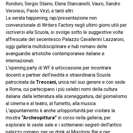
Rondoni, Sergio Staino, Elena Stancanelli, Vauro, Sandro
Veronesi, Paolo Virzì, e tanti altri.
La serata happening, rap/presentazione non
convenzionale di Writers Factory negli ultimi giorni utili per
iscriversi alla Scuola, si svolge sotto le suggestive volte
affrescate del secentesco Palazzo Cavallerini Lazzaroni,
oggi galleria multidisciplinare e hub romano delle
avanguardie artistiche contemporanee italiane e
internazionali.
L’opening party di WF è un’occasione per incontrare
docenti e partner dell’inedita e straordinaria Scuola
patrocinata da
Treccani,
unica nel suo genere e con sede
a Roma, cui partecipano i più celebri nomi della cultura
italiana: dalla letteratura alla sceneggiatura, dal giornalismo
al cinema e al teatro, al fumetto, alla musica.
L’appuntamento è anche un’opportunità per visitare la
mostra
“Archeopittura”
in corso nella galleria, per
esplorare le vaste sale e i sotterranei segreti dell’antico
palazzo romano, per un drink al Mixology Bar e per