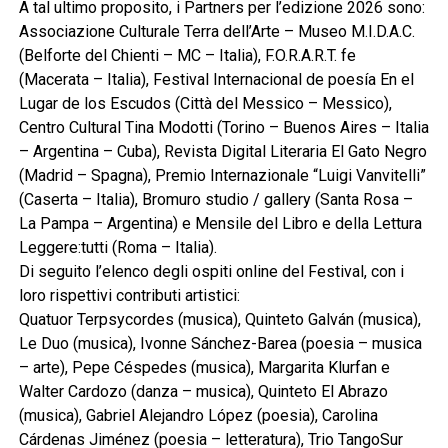
A tal ultimo proposito, i Partners per l’edizione 2026 sono:
Associazione Culturale Terra dell’Arte – Museo M.I.D.A.C.
(Belforte del Chienti – MC – Italia), F.O.R.A.R.T. fe
(Macerata – Italia), Festival Internacional de poesía En el
Lugar de los Escudos (Città del Messico – Messico),
Centro Cultural Tina Modotti (Torino – Buenos Aires – Italia
– Argentina – Cuba), Revista Digital Literaria El Gato Negro
(Madrid – Spagna), Premio Internazionale “Luigi Vanvitelli”
(Caserta – Italia), Bromuro studio / gallery (Santa Rosa –
La Pampa – Argentina) e Mensile del Libro e della Lettura
Leggere:tutti (Roma – Italia).
Di seguito l’elenco degli ospiti online del Festival, con i
loro rispettivi contributi artistici:
Quatuor Terpsycordes (musica), Quinteto Galván (musica),
Le Duo (musica), Ivonne Sánchez-Barea (poesia – musica
– arte), Pepe Céspedes (musica), Margarita Klurfan e
Walter Cardozo (danza – musica), Quinteto El Abrazo
(musica), Gabriel Alejandro López (poesia), Carolina
Cárdenas Jiménez (poesia – letteratura), Trio TangoSur