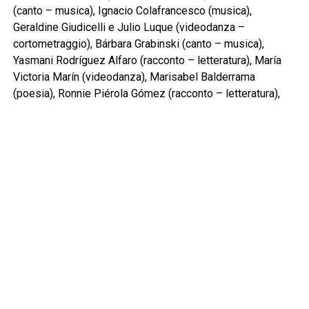
(canto – musica), Ignacio Colafrancesco (musica),
Geraldine Giudicelli e Julio Luque (videodanza –
cortometraggio), Bárbara Grabinski (canto – musica),
Yasmani Rodríguez Alfaro (racconto – letteratura), María
Victoria Marín (videodanza), Marisabel Balderrama
(poesia), Ronnie Piérola Gómez (racconto – letteratura),
Liset Gutiérrez Cruz (arte), Cecilia Mazurenco (arte),
Carmen Campuzano (poesia), José Ceña (canto – musica),
Mercedes Marieva (canto – musica).
Comunichiamo infine che la foto – copertina della pagina
social del Festival è opera di Camilalgnacia Anguloğlu e
ritrae Valparaíso in Cile.
L’evento è diretto dagli operatori culturali Rita Bompadre e
Matteo Marangoni.
Per ulteriori informazioni: 340 6657356 –
associazioneculturalesanginesio@hotmail.it