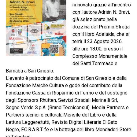
rinnovato grazie all’incontro
con l’autore Adrián N. Bravi,
già selezionato nella
dozzina del Premio Strega
con il libro Adelaida, che si
terrà il 23 Agosto 2026,
alle ore 18:00, presso il
Complesso Monumentale
dei Santi Tommaso e
Barnaba a San Ginesio.
L’evento è patrocinato dal Comune di San Ginesio e dalla
Fondazione Marche Cultura e gode del contributo della
Fondazione Cassa di Risparmio di Fermo e del sostegno
degli Sponsors Rhütten, Servizi Stradali Marinelli Srl,
Segno Verde S.p.A. (Brand Tecniconsul). Media Partners e
Partners tecnici e culturali: Mensile del Libro e della
Lettura Leggere:tutti, Revista Digital Literaria El Gato
Negro, F.O.R.A.R.T. fe e la bottega del libro Mondadori Store
di Tolentino.