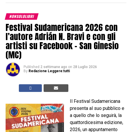
NONSOLOLIBRI
Festival Sudamericana 2026 con
l’autore Adrián N. Bravi e con gli
artisti su Facebook – San Ginesio
(MC)
Published
2 settimane ago
on
28 Luglio 2026
By
Redazione Leggere:tutti
Il Festival Sudamericana
presenta al suo pubblico e
a quello che lo seguirà, la
quattordicesima edizione,
2026, un appuntamento