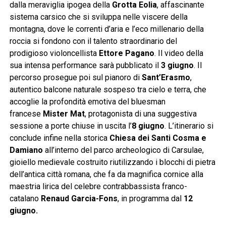
dalla meraviglia ipogea della
Grotta Eolia
, affascinante
sistema carsico che si sviluppa nelle viscere della
montagna, dove le correnti d’aria e l’eco millenario della
roccia si fondono con il talento straordinario del
prodigioso violoncellista
Ettore Pagano
. Il video della
sua intensa performance sarà pubblicato il
3 giugno
. Il
percorso prosegue poi sul pianoro di
Sant’Erasmo
,
autentico balcone naturale sospeso tra cielo e terra, che
accoglie la profondità emotiva del bluesman
francese
Mister Mat
, protagonista di una suggestiva
sessione a porte chiuse in uscita l’
8 giugno
. L’itinerario si
conclude infine nella storica
Chiesa dei Santi Cosma e
Damiano
all’interno del parco archeologico di Carsulae,
gioiello medievale costruito riutilizzando i blocchi di pietra
dell’antica città romana, che fa da magnifica cornice alla
maestria lirica del celebre contrabbassista franco-
catalano
Renaud Garcia-Fons
, in programma dal
12
giugno.