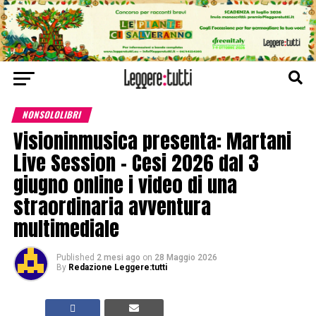
NONSOLOLIBRI
Visioninmusica presenta: Martani
Live Session – Cesi 2026 dal 3
giugno online i video di una
straordinaria avventura
multimediale
Published
2 mesi ago
on
28 Maggio 2026
By
Redazione Leggere:tutti