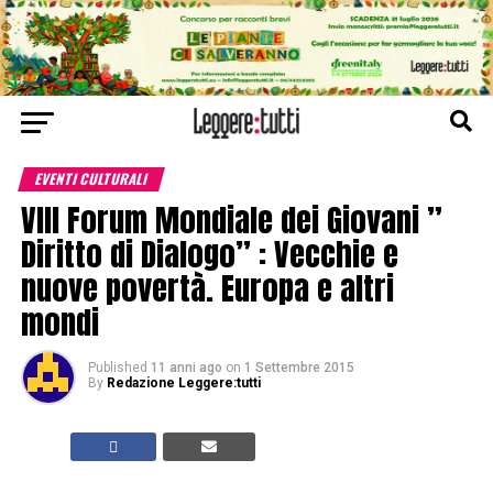
EVENTI CULTURALI
VIII Forum Mondiale dei Giovani ”
Diritto di Dialogo” : Vecchie e
nuove povertà. Europa e altri
mondi
Published
11 anni ago
on
1 Settembre 2015
By
Redazione Leggere:tutti