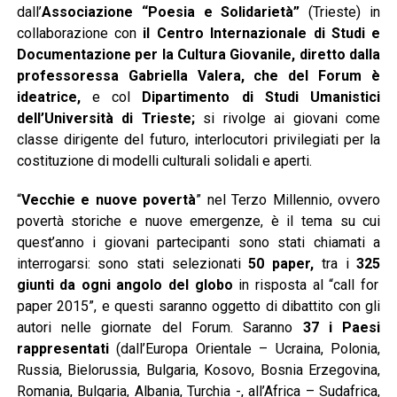
dall’
Associazione “Poesia e Solidarietà”
(Trieste) in
collaborazione con
il Centro Internazionale di Studi e
Documentazione per la Cultura Giovanile, diretto dalla
professoressa Gabriella Valera, che del Forum è
ideatrice,
e col
Dipartimento di Studi Umanistici
dell’Università di Trieste;
si rivolge ai giovani come
classe dirigente del futuro, interlocutori privilegiati per la
costituzione di modelli culturali solidali e aperti.
“
Vecchie e nuove povertà
” nel Terzo Millennio, ovvero
povertà storiche e nuove emergenze, è il tema su cui
quest’anno i giovani partecipanti sono stati chiamati a
interrogarsi: sono stati selezionati
50 paper,
tra i
325
giunti da ogni angolo del globo
in risposta al “call for
paper 2015”, e questi saranno oggetto di dibattito con gli
autori nelle giornate del Forum. Saranno
37 i Paesi
rappresentati
(dall’Europa Orientale – Ucraina, Polonia,
Russia, Bielorussia, Bulgaria, Kosovo, Bosnia Erzegovina,
Romania, Bulgaria, Albania, Turchia -, all’Africa – Sudafrica,