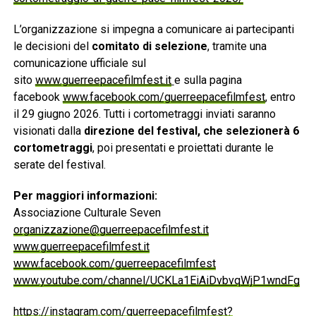
L’organizzazione si impegna a comunicare ai partecipanti
le decisioni del
comitato di selezione
, tramite una
comunicazione ufficiale sul
sito
www.guerreepacefilmfest.it
e sulla pagina
facebook
www.facebook.com/guerreepacefilmfest
, entro
il 29 giugno 2026. Tutti i cortometraggi inviati saranno
visionati dalla
direzione del festival, che selezionerà 6
cortometraggi
, poi presentati e proiettati durante le
serate del festival.
Per maggiori informazioni:
Associazione Culturale Seven
organizzazione@guerreepacefilmfest.it
www.guerreepacefilmfest.it
www.facebook.com/guerreepacefilmfest
www.youtube.com/channel/UCKLa1EiAiDvbvqWjP1wndFg
https://instagram.com/guerreepacefilmfest?