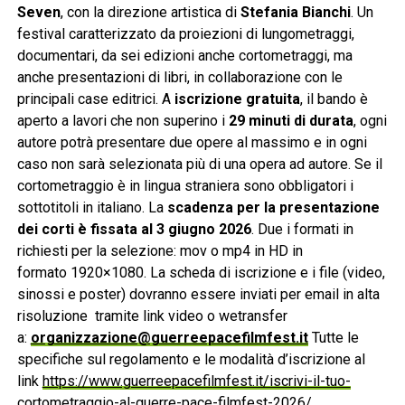
Seven
, con la direzione artistica di
Stefania Bianchi
. Un
festival caratterizzato da proiezioni di lungometraggi,
documentari, da sei edizioni anche cortometraggi, ma
anche presentazioni di libri, in collaborazione con le
principali case editrici. A
iscrizione gratuita
, il bando è
aperto a lavori che non superino i
29 minuti di durata
, ogni
autore potrà presentare due opere al massimo e in ogni
caso non sarà selezionata più di una opera ad autore. Se il
cortometraggio è in lingua straniera sono obbligatori i
sottotitoli in italiano. La
scadenza per la presentazione
dei corti è fissata al 3 giugno 2026
. Due i formati in
richiesti per la selezione: mov o mp4 in HD in
formato
1920×1080. La scheda di iscrizione e i file (video,
sinossi e poster) dovranno essere inviati per email in alta
risoluzione tramite link video o wetransfer
a:
organizzazione@guerreepacefilmfest.it
Tutte le
specifiche sul regolamento e le modalità d’iscrizione al
link
https://www.guerreepacefilmfest.it/iscrivi-il-tuo-
cortometraggio-al-guerre-pace-filmfest-2026/