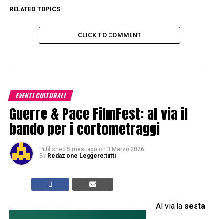
RELATED TOPICS:
CLICK TO COMMENT
EVENTI CULTURALI
Guerre & Pace FilmFest: al via il
bando per i cortometraggi
Published
5 mesi ago
on
3 Marzo 2026
By
Redazione Leggere:tutti
Al via la
sesta