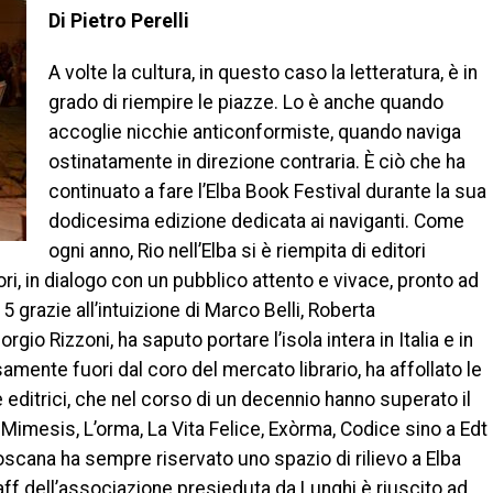
Di Pietro Perelli
A volte la cultura, in questo caso la letteratura, è in
grado di riempire le piazze. Lo è anche quando
accoglie nicchie anticonformiste, quando naviga
ostinatamente in direzione contraria. È ciò che ha
continuato a fare l’Elba Book Festival durante la sua
dodicesima edizione dedicata ai naviganti. Come
ogni anno, Rio nell’Elba si è riempita di editori
uttori, in dialogo con un pubblico attento e vivace, pronto ad
5 grazie all’intuizione di Marco Belli, Roberta
io Rizzoni, ha saputo portare l’isola intera in Italia e in
mente fuori dal coro del mercato librario, ha affollato le
 editrici, che nel corso di un decennio hanno superato il
Mimesis, L’orma, La Vita Felice, Exòrma, Codice sino a Edt
Toscana ha sempre riservato uno spazio di rilievo a Elba
taff dell’associazione presieduta da Lunghi è riuscito ad