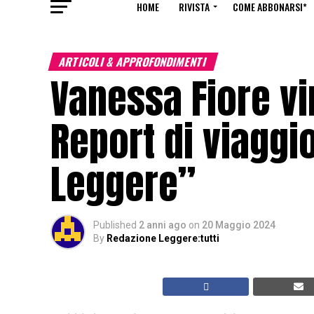
HOME
RIVISTA
COME ABBONARSI*
ARTICOLI & APPROFONDIMENTI
Vanessa Fiore vi
Report di viaggi
Leggere”
Published
2 anni ago
on
20 Maggio 2024
By
Redazione Leggere:tutti