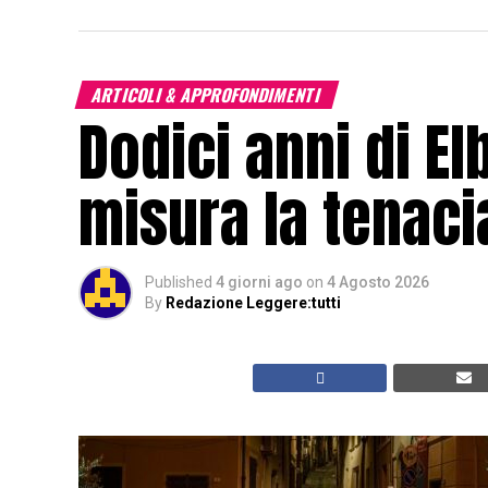
ARTICOLI & APPROFONDIMENTI
Dodici anni di El
misura la tenacia
Published
4 giorni ago
on
4 Agosto 2026
By
Redazione Leggere:tutti