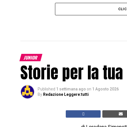
CLI
JUNIOR
Storie per la tua
Published
1 settimana ago
on
1 Agosto 2026
By
Redazione Leggere:tutti