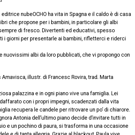
i
 editrice nubeOCHO ha vita in Spagna e il caldo è di casa
libri che propone per i bambini, in particolare gli albi
 sempre di fresco. Divertenti ed educativi, spesso
i i giorni per presentarle ai bambini, rifletterci e riderci
ue nuovissimi albi da loro pubblicati, che vi propongo con
Amavisca, illustr. di Francesc Rovira, trad. Marta
ziosa palazzina e in ogni piano vive una famiglia. Lei
affarato con i propri impegni, scadenzati dalla vita
iglia recupera le candele per ritrovare un po’ di chiarore.
ora Antonia dell’ultimo piano decide d’invitare tutti in
buio e un pochino di paura, si trasforma in una occasione
ele e di tanta allegria. Grazie al blackout, Paula vive