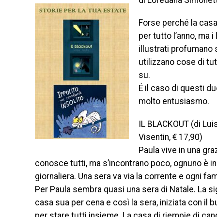
di Loredana Simonett
Forse perché la casa
per tutto l’anno, ma i 
illustrati profumano
utilizzano cose di tutt
su.
É il caso di questi d
molto entusiasmo.
IL BLACKOUT (di Luis 
Visentin, € 17,90)
Paula vive in una gra
conosce tutti, ma s’incontrano poco, ognuno è ind
giornaliera. Una sera va via la corrente e ogni fam
Per Paula sembra quasi una sera di Natale. La sign
casa sua per cena e così la sera, iniziata con il 
per stare tutti insieme. La casa di riempie di cand