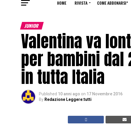
HOME
RIVISTA
COME ABBONARSI*
JUNIOR
Valentina va lont
per bambini dal
in tutta Italia
Published
10 anni ago
on
17 Novembre 2016
By
Redazione Leggere:tutti