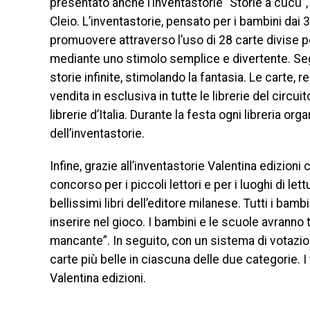
presentato anche l’inventastorie “Storie a cucù”, 
Cleio. L’inventastorie, pensato per i bambini dai 3
promuovere attraverso l’uso di 28 carte divise p
mediante uno stimolo semplice e divertente. Se
storie infinite, stimolando la fantasia. Le carte, r
vendita in esclusiva in tutte le librerie del circui
librerie d’Italia. Durante la festa ogni libreria or
dell’inventastorie.
Infine, grazie all’inventastorie Valentina edizion
concorso per i piccoli lettori e per i luoghi di le
bellissimi libri dell’editore milanese. Tutti i bam
inserire nel gioco. I bambini e le scuole avranno
mancante”. In seguito, con un sistema di votazio
carte più belle in ciascuna delle due categorie. I v
Valentina edizioni.