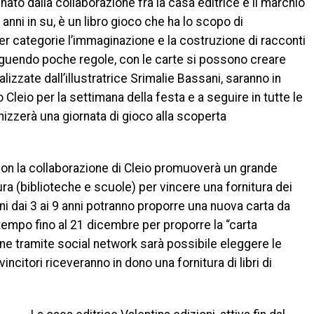
nato dalla collaborazione fra la casa editrice e il marchio
 anni in su, è un libro gioco che ha lo scopo di
er categorie l’immaginazione e la costruzione di racconti
guendo poche regole, con le carte si possono creare
ealizzate dall’illustratrice Srimalie Bassani, saranno in
to Cleio per la settimana della festa e a seguire in tutte le
ganizzerà una giornata di gioco alla scoperta
i con la collaborazione di Cleio promuoverà un grande
ttura (biblioteche e scuole) per vincere una fornitura dei
bini dai 3 ai 9 anni potranno proporre una nuova carta da
 tempo fino al 21 dicembre per proporre la “carta
ne tramite social network sarà possibile eleggere le
incitori riceveranno in dono una fornitura di libri di