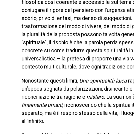
filosofica così coerente e accessibile sul tema de
coniugare il rigore del pensiero con l’urgenza eti
sobrio, privo di enfasi, ma denso di suggestioni. 
trasformazione del modo di vivere, del modo di gua
la pluralità della proposta possono talvolta gen
“spirituale”, il rischio è che la parola perda spe
concrete su come tradurre questa spiritualità in p
universalistica – la pretesa di proporre una via v
contesto multiculturale, dove ogni tradizione cons
Nonostante questi limiti,
Una spiritualità laica
rap
un’epoca segnata da polarizzazioni, disincanto e sol
riconciliazione tra ragione e
mistero
. La sua non
finalmente umani
, riconoscendo che la spiritual
separato, ma è il respiro stesso della vita, il luogo
all’infinito.