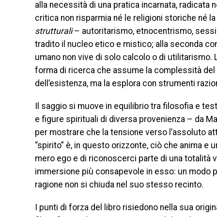
alla necessità di una pratica incarnata, radicata n
critica non risparmia né le religioni storiche né la
strutturali
– autoritarismo, etnocentrismo, sess
tradito il nucleo etico e mistico; alla seconda con
umano non vive di solo calcolo o di utilitarismo.
forma di ricerca che assume la complessità del 
dell’esistenza, ma la esplora con strumenti raziona
Il saggio si muove in equilibrio tra filosofia e t
e figure spirituali di diversa provenienza – da M
per mostrare che la tensione verso l’assoluto attr
“spirito” è, in questo orizzonte, ciò che anima e 
mero ego e di riconoscerci parte di una totalità v
immersione più consapevole in esso: un modo per 
ragione non si chiuda nel suo stesso recinto.
I punti di forza del libro risiedono nella sua origi