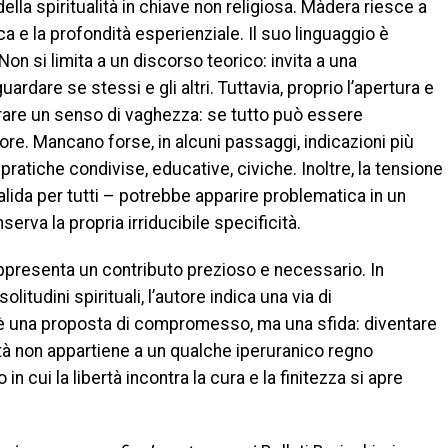
lla spiritualità in chiave non religiosa. Màdera riesce a
ca e la profondità esperienziale. Il suo linguaggio è
Non si limita a un discorso teorico: invita a una
rdare se stessi e gli altri. Tuttavia, proprio l’apertura e
erare un senso di vaghezza: se tutto può essere
ssore. Mancano forse, in alcuni passaggi, indicazioni più
ratiche condivise, educative, civiche. Inoltre, la tensione
alida per tutti – potrebbe apparire problematica in un
erva la propria irriducibile specificità.
presenta un contributo prezioso e necessario. In
itudini spirituali, l’autore indica una via di
 è una proposta di compromesso, ma una sfida: diventare
ità non appartiene a un qualche iperuranico regno
 in cui la libertà incontra la cura e la finitezza si apre