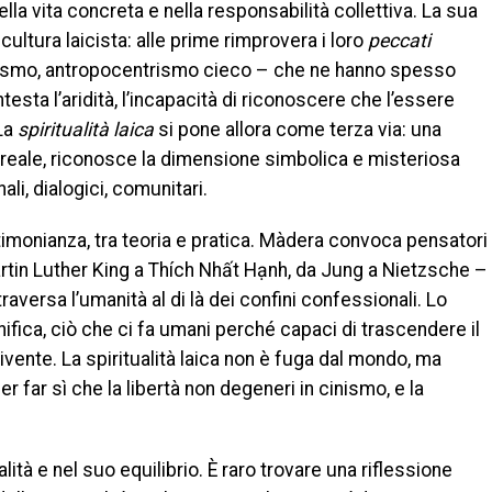
ella vita concreta e nella responsabilità collettiva. La sua
 cultura laicista: alle prime rimprovera i loro
peccati
ismo, antropocentrismo cieco – che ne hanno spesso
testa l’aridità, l’incapacità di riconoscere che l’essere
 La
spiritualità laica
si pone allora come terza via: una
reale, riconosce la dimensione simbolica e misteriosa
li, dialogici, comunitari.
estimonianza, tra teoria e pratica. Màdera convoca pensatori
artin Luther King a Thích Nhất Hạnh, da Jung a Nietzsche –
aversa l’umanità al di là dei confini confessionali. Lo
unifica, ciò che ci fa umani perché capaci di trascendere il
ivente. La spiritualità laica non è fuga dal mondo, ma
far sì che la libertà non degeneri in cinismo, e la
nalità e nel suo equilibrio. È raro trovare una riflessione