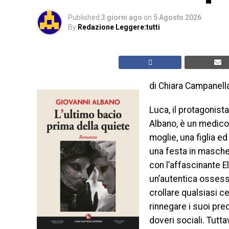
Published
3 giorni ago
on
5 Agosto 2026
By
Redazione Leggere:tutti
di Chiara Campanell
Luca, il protagonist
Albano, è un medico
moglie, una figlia ed
una festa in maschera
con l’affascinante E
un’autentica ossessio
crollare qualsiasi ce
rinnegare i suoi prec
doveri sociali. Tutt