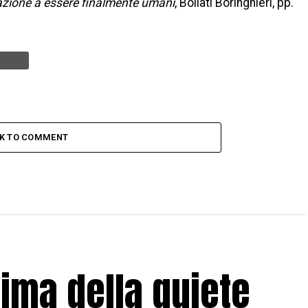
cazione a essere finalmente umani
, Bollati Boringhieri, pp.
CK TO COMMENT
rima della quiete