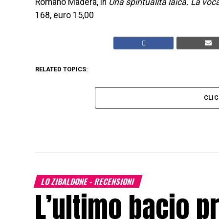
Romano Màdera, in
Una spiritualità laica. La vo
168, euro 15,00
RELATED TOPICS:
CLI
LO ZIBALDONE - RECENSIONI
L’ultimo bacio p