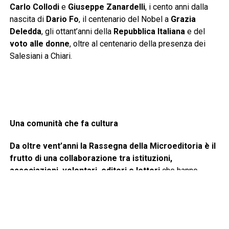
Carlo Collodi
e
Giuseppe Zanardelli
, i cento anni dalla
nascita di
Dario Fo
, il centenario del Nobel a
Grazia
Deledda
, gli ottant’anni della
Repubblica Italiana
e del
voto alle donne
, oltre al centenario della presenza dei
Salesiani a Chiari.
Una comunità che fa cultura
Da oltre vent’anni la Rassegna della Microeditoria è il
frutto di una collaborazione tra istituzioni,
associazioni, volontari, editori e lettori
che hanno
scelto di fare della cultura uno strumento di crescita,
partecipazione e valorizzazione del territorio.
«
La Rassegna della Microeditoria rappresenta uno degli