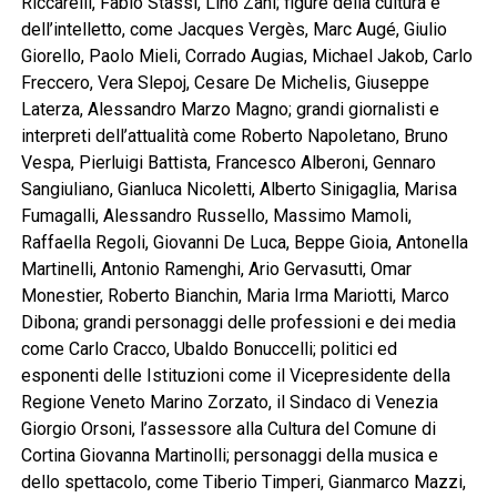
Riccarelli, Fabio Stassi, Lino Zani; figure della cultura e
dell’intelletto, come Jacques Vergès, Marc Augé, Giulio
Giorello, Paolo Mieli, Corrado Augias, Michael Jakob, Carlo
Freccero, Vera Slepoj, Cesare De Michelis, Giuseppe
Laterza, Alessandro Marzo Magno; grandi giornalisti e
interpreti dell’attualità come Roberto Napoletano, Bruno
Vespa, Pierluigi Battista, Francesco Alberoni, Gennaro
Sangiuliano, Gianluca Nicoletti, Alberto Sinigaglia, Marisa
Fumagalli, Alessandro Russello, Massimo Mamoli,
Raffaella Regoli, Giovanni De Luca, Beppe Gioia, Antonella
Martinelli, Antonio Ramenghi, Ario Gervasutti, Omar
Monestier, Roberto Bianchin, Maria Irma Mariotti, Marco
Dibona; grandi personaggi delle professioni e dei media
come Carlo Cracco, Ubaldo Bonuccelli; politici ed
esponenti delle Istituzioni come il Vicepresidente della
Regione Veneto Marino Zorzato, il Sindaco di Venezia
Giorgio Orsoni, l’assessore alla Cultura del Comune di
Cortina Giovanna Martinolli; personaggi della musica e
dello spettacolo, come Tiberio Timperi, Gianmarco Mazzi,