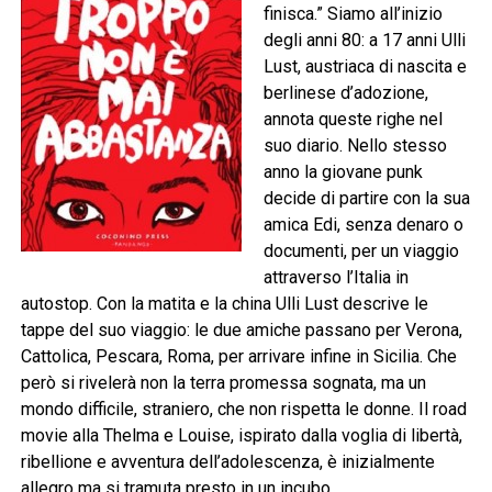
finisca.” Siamo all’inizio
degli anni 80: a 17 anni Ulli
Lust, austriaca di nascita e
berlinese d’adozione,
annota queste righe nel
suo diario. Nello stesso
anno la giovane punk
decide di partire con la sua
amica Edi, senza denaro o
documenti, per un viaggio
attraverso l’Italia in
autostop. Con la matita e la china Ulli Lust descrive le
tappe del suo viaggio: le due amiche passano per Verona,
Cattolica, Pescara, Roma, per arrivare infine in Sicilia. Che
però si rivelerà non la terra promessa sognata, ma un
mondo difficile, straniero, che non rispetta le donne. Il road
movie alla Thelma e Louise, ispirato dalla voglia di libertà,
ribellione e avventura dell’adolescenza, è inizialmente
allegro ma si tramuta presto in un incubo…