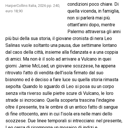
condizioni poco chiare. Di
HarperCollins Italia, 2026 pp. 240,
quella vicenda, in famiglia,
euro 18,90
non si parlerà mai più.
ottant’anni dopo, mentre
Palermo attraversa gli anni
più bui della sua storia, il giovane cronista di nera Leo
Salinas vuole soltanto una pausa, due settimane lontano
dal caos della città, insieme alla fidanzata e a una coppia
di amici. Ma non è il solo ad arrivare a Vulcano in quei
giorni. Jamie McLoad, un giovane scozzese, ha appena
ritrovato l’atto di vendita dell’isola firmato dal suo
bisnonno ed è deciso a fare luce su quella storia rimasta
sepolta. Quando lo sguardo di Leo si posa su un corpo
senza vita riverso sulle pietre scure di Vulcano, le loro
strade si incrociano. Quella scoperta trascina l’indagine
oltre il presente, tra le ombre di un antico fatto di sangue
di fine ottocento, anni in cui l’isola era nelle mani dello
scozzese. Due linee temporali si intrecciano: nel presente,
Leo cerca di ricomporre un mosaico di indizi e