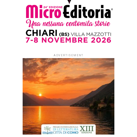
Florence Knapp
Published
2 mesi ago
on
31 Maggio 2026
By
Redazione Leggere:tutti
All’indomani di una
tempesta catastrofica,
Cora parte per registrare la
nascita del figlio. Suo
marito Gordon, un medico
rispettato dalla comunità,
ma una presenza
terrificante tra le mura
domestiche, vuole che dia
al neonato il suo stesso
nome. Ma quando
l’ufficiale di stato civile le