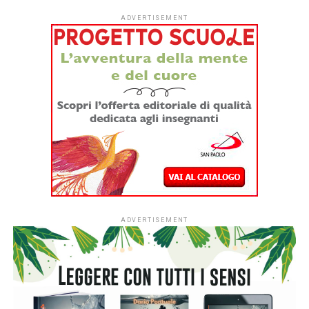
chiede come desideri
Garzanti, 2026
chiamare il bambino, Cora
esita. Sviluppandosi
nell’arco di trentacinque
anni, ciò che segue sono tre versioni alternate e alternative
delle vite di Cora e del suo bambino, modellate dalla
scelta di quel nome. Con una prosa ricca di sfumature,
esplora i dolorosi effetti a catena dell’abuso domestico, i
disordinati legami familiari e le possibilità di autonomia e
guarigione. Con eccezionale sensibilità e profondità,
Knapp ci trascina nella storia di una famiglia raccontata
attraverso un prisma di “e se…”, spingendoci a riflettere
sull’unica, “preziosa vita” che ci è stata concessa. La
struttura brillantemente immaginativa del libro, la
narrazione incalzante e la sua potenza emotiva e
straziante lo renderanno certamente un classico moderno.
Questo romanzo ci spinge a riflettere sulle conseguenze
delle nostre scelte. Con una scrittura intensa e coraggiosa,