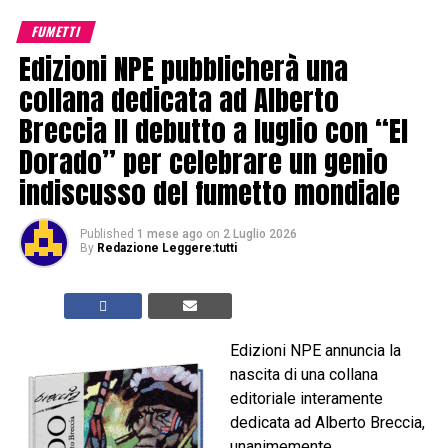
FUMETTI
Edizioni NPE pubblicherà una
collana dedicata ad Alberto
Breccia Il debutto a luglio con “El
Dorado” per celebrare un genio
indiscusso del fumetto mondiale
Published
1 mese ago
on
2 Luglio 2026
By
Redazione Leggere:tutti
Edizioni NPE annuncia la
nascita di una collana
editoriale interamente
dedicata ad Alberto Breccia,
unanimemente