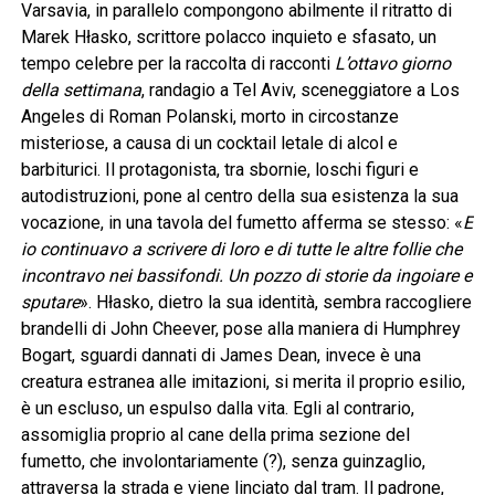
Varsavia, in parallelo compongono abilmente il ritratto di
Marek Hłasko, scrittore polacco inquieto e sfasato, un
tempo celebre per la raccolta di racconti
L’ottavo giorno
della settimana
, randagio a Tel Aviv, sceneggiatore a Los
Angeles di Roman Polanski, morto in circostanze
misteriose, a causa di un cocktail letale di alcol e
barbiturici. Il protagonista, tra sbornie, loschi figuri e
autodistruzioni, pone al centro della sua esistenza la sua
vocazione, in una tavola del fumetto afferma se stesso: «
E
io continuavo a scrivere di loro e di tutte le altre follie che
incontravo nei bassifondi. Un pozzo di storie da ingoiare e
sputare
». Hłasko, dietro la sua identità, sembra raccogliere
brandelli di John Cheever, pose alla maniera di Humphrey
Bogart, sguardi dannati di James Dean, invece è una
creatura estranea alle imitazioni, si merita il proprio esilio,
è un escluso, un espulso dalla vita. Egli al contrario,
assomiglia proprio al cane della prima sezione del
fumetto, che involontariamente (?), senza guinzaglio,
attraversa la strada e viene linciato dal tram. Il padrone,