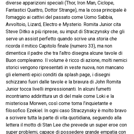
diverse apparizioni speciali (Thor, Iron Man, Ciclope,
Fantastici Quattro, Dottor Strange), ma la cosa principale è
l’omaggio ai cattivi del passato come Uomo Sabbia,
Avvoltoio, Lizard, Electro e Mysterio. Romita Junior cita
Steve Ditko a più riprese, su imput di Straczynsky che gli
serve un assist perfetto quando scrive una storia che
ricorda il mitico Capitolo finale (numero 33), ma non
dimentica il padre che tra l’altro disegna alcune tavole di
Buon compleanno. Il volume è ricco di azione, molti nemici
storici vengono ripresentati in veste nuova, non mancano
gli elementi epici conditi da splash page, i disegni
schizzano fuori dalle tavole e la bravura di John Romita
Junior tocca livelli impressionanti. In alcuni fumetti
incontriamo addirittura un di del male come Loki e la
misteriosa Morwen, così come torna l’inquietante e
filosofico Ezekiel. In ogni caso Straczynsky è molto bravo
a scrivere tutta la parte di vita quotidiana, seguendo alla
lettera il motto di Stan Lee che prevede un super eroe con
super problemi, capace di possedere grande empatia con