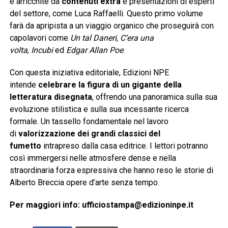
e arricchite da
contenuti extra
e presentazioni di esperti
del settore, come Luca Raffaelli. Questo primo volume
farà da apripista a un viaggio organico che proseguirà con
capolavori come
Un tal Daneri
,
C’era una
volta
,
Incubi
ed
Edgar Allan Poe
.
Con questa iniziativa editoriale, Edizioni NPE
intende
celebrare la figura di un gigante della
letteratura disegnata
, offrendo una panoramica sulla sua
evoluzione stilistica e sulla sua incessante ricerca
formale. Un tassello fondamentale nel lavoro
di
valorizzazione dei grandi classici del
fumetto
intrapreso dalla casa editrice. I lettori potranno
così immergersi nelle atmosfere dense e nella
straordinaria forza espressiva che hanno reso le storie di
Alberto Breccia opere d’arte senza tempo.
Per maggiori info: ufficiostampa@edizioninpe.it