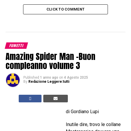
CLICK TO COMMENT
FUMETTI
Amazing Spider Man -Buon
compleanno volume 3
Published
1 anno ago
on
4 Agosto 2025
By
Redazione Leggere:tutti
di Gordiano Lupi
Inutile dire, trovo le collane