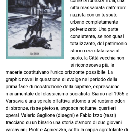
come la funesta Troia, una
città massacrata dall’orrore
nazista con un tessuto
urbano completamente
polverizzato. Una parte
consistente, se non quasi
totalizzante, del patrimonio
storico era stata rasa al
suolo, la Città vecchia non
si riconosceva più, le
macerie costituivano l’unico orizzonte possibile. La
graphic novel in questione si svolge nel periodo della
prima fase di ricostruzione della capitale, espressione
monumentale del classicismo socialista. Siamo nel 1956 e
Varsavia è una spirale olfattiva, attorno a sé ruotano odori
di sbronze, risse pietose, angosce notturne, quartieri
operai. Valerio Gaglione (disegni) e Fabio Izzo (testi)
tracciano su un binario una storia d’amore di due giovani
varsaviani, Piotr e Agnieszka, sotto la cappa sgretolante di