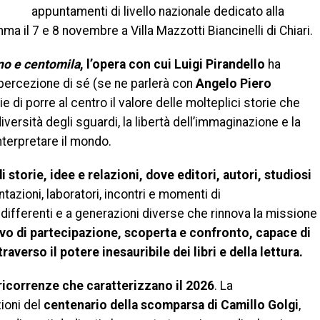
appuntamenti di livello nazionale dedicato alla
a il 7 e 8 novembre a Villa Mazzotti Biancinelli di Chiari.
no e centomila
, l’opera con cui Luigi Pirandello
ha
a percezione di sé (se ne parlerà con
Angelo Piero
e di porre al centro il valore delle molteplici storie che
versità degli sguardi, la libertà dell’immaginazione e la
interpretare il mondo.
 storie, idee e relazioni, dove editori, autori, studiosi
azioni, laboratori, incontri e momenti di
ifferenti e a generazioni diverse che rinnova la missione
ivo di partecipazione, scoperta e confronto, capace di
traverso il potere inesauribile dei libri e della lettura.
ricorrenze che caratterizzano il 2026
. La
zioni del
centenario della scomparsa di Camillo Golgi
,