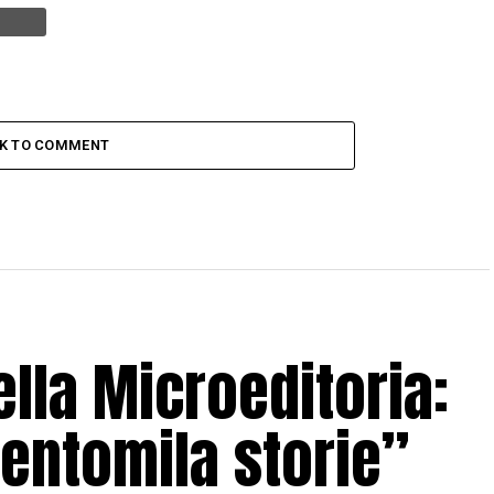
CK TO COMMENT
lla Microeditoria:
entomila storie”