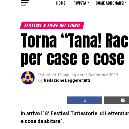
HOME
RIVISTA
COME ABBONARSI*
FESTIVAL & FIERE DEL LIBRO
Torna “Tana! Racc
per case e cose 
Published
13 anni ago
on
2 Settembre 2013
By
Redazione Leggere:tutti
In arrivo l’ 8° Festival Tuttestorie di Letterat
e cose da abitare”.