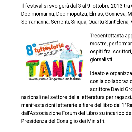
Il festival si svolgerà dal 3 al 9 ottobre 2013 tra
Decimomannu, Decimoputzu, Elmas, Gonnesa, Mog
Serramanna, Serrenti, Siliqua, Quartu Sant’Elena, 
Trecentottanta appu
mostre, performanc
ospiti fra scrittori,
giornalisti.
Ideato e organizza
con la collaborazio
scrittore David Gr
nazionali nel settore della letteratura per ragazzi.
manifestazioni letterarie e fiere del libro dal 1°R
dall’Associazione Forum del Libro su incarico del 
Presidenza del Consiglio dei Ministri.