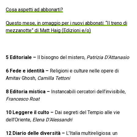
Cosa aspetti ad abbonarti?
Questo mese, in omaggio per i nuovi abbonati: “Il treno di
mezzanotte” di Matt Haig (Edizioni e/o)
5
Editoriale
–
Il bisogno del mistero,
Patrizia D’Attanasio
6
Fede e identità
–
Religioni e culture nelle opere di
Amitav Ghosh,
Camilla Tettoni
8
Editoria mistica
–
Instancabili cercatori dell’invisibile,
Francesco Roat
10
Leggere il culto
–
Dai segreti del Tempio alle vie
dell’Oriente,
Elena D’Alessandri
12
Diario delle diversità
–
L’Italia multireligiosa: un