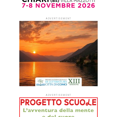
Published
1 settimana ago
on
29 Luglio 2026
By
Redazione Leggere:tutti
Dopo quattro anni di sperimentazione,
#ioleggoperché