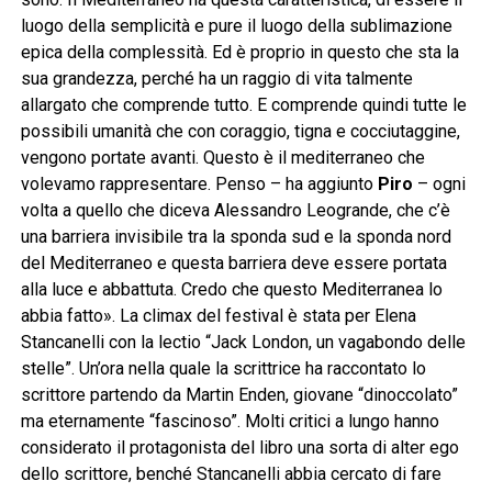
luogo della semplicità e pure il luogo della sublimazione
epica della complessità. Ed è proprio in questo che sta la
sua grandezza, perché ha un raggio di vita talmente
allargato che comprende tutto. E comprende quindi tutte le
possibili umanità che con coraggio, tigna e cocciutaggine,
vengono portate avanti. Questo è il mediterraneo che
volevamo rappresentare. Penso – ha aggiunto
Piro
– ogni
volta a quello che diceva Alessandro Leogrande, che c’è
una barriera invisibile tra la sponda sud e la sponda nord
del Mediterraneo e questa barriera deve essere portata
alla luce e abbattuta. Credo che questo Mediterranea lo
abbia fatto». La climax del festival è stata per Elena
Stancanelli con la lectio “Jack London, un vagabondo delle
stelle”. Un’ora nella quale la scrittrice ha raccontato lo
scrittore partendo da Martin Enden, giovane “dinoccolato”
ma eternamente “fascinoso”. Molti critici a lungo hanno
considerato il protagonista del libro una sorta di alter ego
dello scrittore, benché Stancanelli abbia cercato di fare