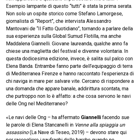
Esempio lampante di questo “tutti” è stata la prima serata.
Non solo un ospite storico come Stefano Lamorgese,
giornalista di “Report”, che intervista Alessandro
Mantovani de “Il Fatto Quotidiano”, tornando a parlare della
sua esperienza sulla Global Sumud Flotilla, ma anche
Maddalena Giannelli. Giovane laureanda, qualche anno fa
chiese una maglietta del festival e divenne volontaria. In
questa dodicesima edizione, invece, è salita sul palco con
Elena Banda. Entrambe fanno parte dell’equipaggio di terra
di Mediterranea Firenze e hanno raccontato l’esperienza di
chi naviga in mare per salvare vite. Cercano di rispondere a
una domanda che appare banale, addirittura scontata, ma
che purtroppo non lo è affatto: a che cosa servono le navi
delle Ong nel Mediterraneo?
«Le navi delle Ong – ha affermato
Giannelli
facendo sue
le parole di Elena Stancanelli in
Venne alla spiaggia un
assassino
(La Nave di Teseo, 2019) – devono stare qui
per raccogliere i naufraghi delle barche quando ne