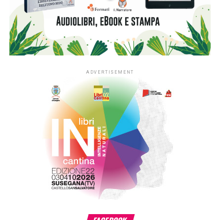
sperimentale dedicato ai nidi realizzato in Lombardia e
nelle province di Novara e Verbano-Cusio-Ossola,
territorio di riferimento della Fondazione. In quattro anni la
sperimentazione ha coinvolto fino a 350 asili nido situati
nei contesti più fragili di queste aree, contribuendo ad
arricchirne le biblioteche e a consolidare la presenza dei
libri nella quotidianità educativa. L’estensione del progetto
si inserisce nella cornice della sfida di mandato Anita –
L’infanzia prima di Fondazione Cariplo, che sostiene il
benessere dei bambini e delle bambine tra 0 e 6 anni, con
particolare attenzione alle situazioni di povertà e fragilità
sociale ed economica, promuovendo percorsi di crescita
individuale e lo sviluppo delle comunità educanti.
«L’estensione di #ioleggoperché a tutti gli asili nido
italiani è il risultato di un percorso costruito insieme ad AIE
– ha detto
Giovanni Azzone, presidente Fondazione