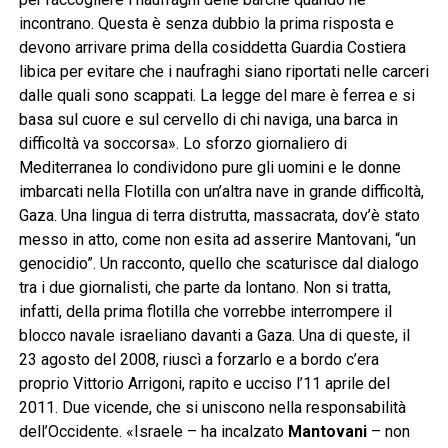
incontrano. Questa è senza dubbio la prima risposta e
devono arrivare prima della cosiddetta Guardia Costiera
libica per evitare che i naufraghi siano riportati nelle carceri
dalle quali sono scappati. La legge del mare è ferrea e si
basa sul cuore e sul cervello di chi naviga, una barca in
difficoltà va soccorsa». Lo sforzo giornaliero di
Mediterranea lo condividono pure gli uomini e le donne
imbarcati nella Flotilla con un’altra nave in grande difficoltà,
Gaza. Una lingua di terra distrutta, massacrata, dov’è stato
messo in atto, come non esita ad asserire Mantovani, “un
genocidio”. Un racconto, quello che scaturisce dal dialogo
tra i due giornalisti, che parte da lontano. Non si tratta,
infatti, della prima flotilla che vorrebbe interrompere il
blocco navale israeliano davanti a Gaza. Una di queste, il
23 agosto del 2008, riuscì a forzarlo e a bordo c’era
proprio Vittorio Arrigoni, rapito e ucciso l’11 aprile del
2011. Due vicende, che si uniscono nella responsabilità
dell’Occidente. «Israele – ha incalzato
Mantovani
– non