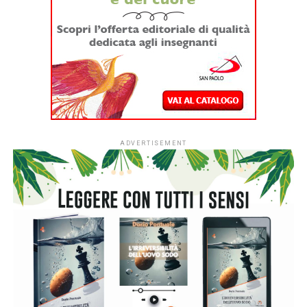
apre per la prima volta le iscrizioni a tutti gli asili nido
italiani.
Dal
1° settembre
le strutture educative per la
fascia 0-3 anni di tutto il Paese potranno aderire
all’iniziativa sociale dell’Associazione Italiana Editori (AIE)
a favore delle biblioteche scolastiche e partecipare alla
campagna nazionale di donazione di libri in programma dal
7 al 15 novembre 2026.
L’ingresso di tutti i nidi italiani segna una
nuova fase per
#ioleggoperché
che, dopo dieci anni al fianco delle
scuole, amplia il proprio raggio d’azione includendo anche i
servizi educativi per la primissima infanzia.
L’apertura nazionale è resa possibile grazie al
sostegno
di Fondazione Cariplo
, che dal 2022 ha accompagnato lo
sviluppo di #ioleggoperchéLAB-NIDI, il progetto