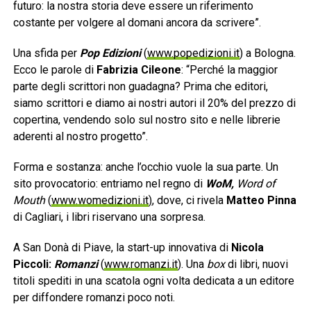
futuro: la nostra storia deve essere un riferimento
costante per volgere al domani ancora da scrivere”.
Una sfida per
Pop Edizioni
(
www.popedizioni.it
) a Bologna.
Ecco le parole di
Fabrizia Cileone
: “Perché la maggior
parte degli scrittori non guadagna? Prima che editori,
siamo scrittori e diamo ai nostri autori il 20% del prezzo di
copertina, vendendo solo sul nostro sito e nelle librerie
aderenti al nostro progetto”.
Forma e sostanza: anche l’occhio vuole la sua parte. Un
sito provocatorio: entriamo nel regno di
WoM,
Word of
Mouth
(
www.womedizioni.it
)
, dove, ci rivela
Matteo Pinna
di Cagliari, i libri riservano una sorpresa.
A San Donà di Piave, la start-up innovativa di
Nicola
Piccoli:
Romanzi
(
www.romanzi.it
). Una
box
di libri, nuovi
titoli spediti in una scatola ogni volta dedicata a un editore
per diffondere romanzi poco noti.