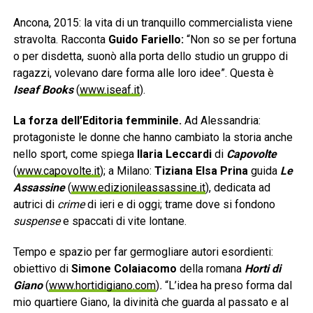
Ancona, 2015: la vita di un tranquillo commercialista viene
stravolta. Racconta
Guido Fariello:
“Non so se per fortuna
o per disdetta, suonò alla porta dello studio un gruppo di
ragazzi, volevano dare forma alle loro idee”. Questa è
Iseaf Books
(
www.iseaf.it
).
La forza dell’Editoria femminile.
Ad Alessandria:
protagoniste le donne che hanno cambiato la storia anche
nello sport, come spiega
Ilaria Leccardi
di
Capovolte
(
www.capovolte.it
); a Milano:
Tiziana Elsa Prina
guida
Le
Assassine
(
www.edizionileassassine.it
), dedicata ad
autrici di
crime
di ieri e di oggi; trame dove si fondono
suspense
e spaccati di vite lontane.
Tempo e spazio per far germogliare autori esordienti:
obiettivo di
Simone Colaiacomo
della romana
Horti di
Giano
(
www.hortidigiano.com
)
.
“L’idea ha preso forma dal
mio quartiere Giano, la divinità che guarda al passato e al