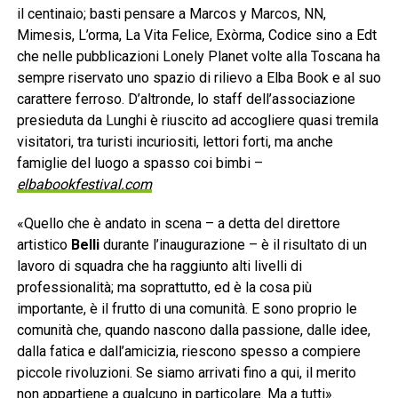
il centinaio; basti pensare a Marcos y Marcos, NN,
Mimesis, L’orma, La Vita Felice, Exòrma, Codice sino a Edt
che nelle pubblicazioni Lonely Planet volte alla Toscana ha
sempre riservato uno spazio di rilievo a Elba Book e al suo
carattere ferroso. D’altronde, lo staff dell’associazione
presieduta da Lunghi è riuscito ad accogliere quasi tremila
visitatori, tra turisti incuriositi, lettori forti, ma anche
famiglie del luogo a spasso coi bimbi –
elbabookfestival.com
«Quello che è andato in scena – a detta del direttore
artistico
Belli
durante l’inaugurazione – è il risultato di un
lavoro di squadra che ha raggiunto alti livelli di
professionalità; ma soprattutto, ed è la cosa più
importante, è il frutto di una comunità. E sono proprio le
comunità che, quando nascono dalla passione, dalle idee,
dalla fatica e dall’amicizia, riescono spesso a compiere
piccole rivoluzioni. Se siamo arrivati fino a qui, il merito
non appartiene a qualcuno in particolare. Ma a tutti».