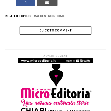
RELATED TOPICS:
ALCENTROINHOME
CLICK TO COMMENT
ARTICOLI & APPROFONDIMENTI
#ioleggoperché apre a tutti i nidi
d’Italia. Dal 1° settembre al via le
iscrizioni per partecipare alla
campagna di donazioni del 7-15
novembre