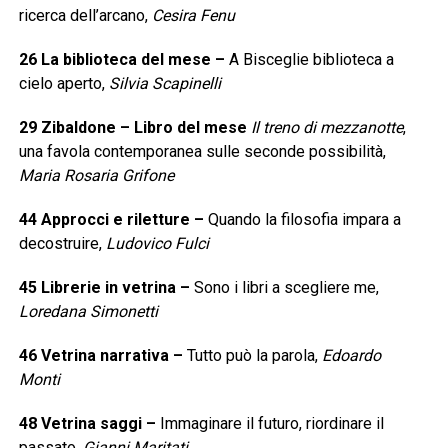
ricerca dell’arcano,
Cesira Fenu
26
La biblioteca del mese
–
A Bisceglie biblioteca a
cielo aperto,
Silvia Scapinelli
29
Zibaldone – Libro del mese
Il treno di mezzanotte
,
una favola contemporanea sulle seconde possibilità,
Maria Rosaria Grifone
44
Approcci e riletture
–
Quando la filosofia impara a
decostruire,
Ludovico Fulci
45
Librerie in vetrina
–
Sono i libri a scegliere me,
Loredana Simonetti
46
Vetrina narrativa
–
Tutto può la parola,
Edoardo
Monti
48
Vetrina saggi
–
Immaginare il futuro, riordinare il
passato,
Gianni Maritati