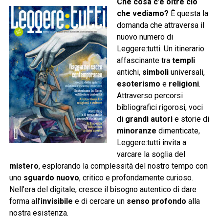
Che cosa c’è oltre ciò
che vediamo?
È questa la
domanda che attraversa il
nuovo numero di
Leggere:tutti. Un itinerario
affascinante tra
templi
antichi,
simboli
universali,
esoterismo
e
religioni
.
Attraverso percorsi
bibliografici rigorosi, voci
di
grandi autori
e storie di
minoranze
dimenticate,
Leggere:tutti invita a
varcare la soglia del
mistero
, esplorando la complessità del nostro tempo con
uno
sguardo nuovo
, critico e profondamente curioso.
Nell’era del digitale, cresce il bisogno autentico di dare
forma all’
invisibile
e di cercare un
senso profondo
alla
nostra esistenza.