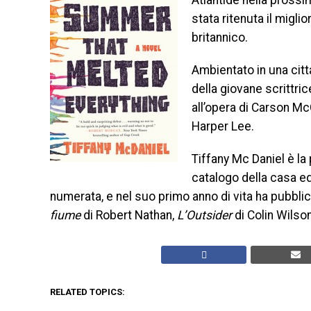
Atlantide nella prossim
stata ritenuta il migli
britannico.
Ambientato in una citt
della giovane scrittric
all’opera di Carson Mc
Harper Lee.
Tiffany Mc Daniel è la
catalogo della casa edi
numerata, e nel suo primo anno di vita ha pubblicato,
fiume
di Robert Nathan,
L’Outsider
di Colin Wilso
RELATED TOPICS: