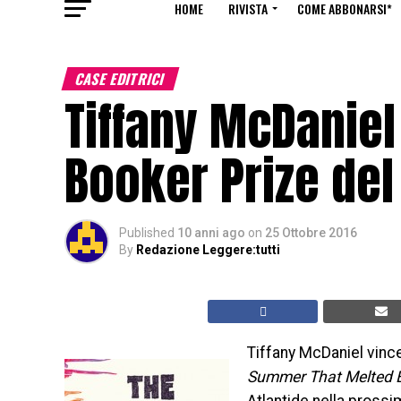
HOME
RIVISTA
COME ABBONARSI*
CASE EDITRICI
Tiffany McDaniel 
Booker Prize del
Published
10 anni ago
on
25 Ottobre 2016
By
Redazione Leggere:tutti
Tiffany McDaniel vinc
Summer That Melted E