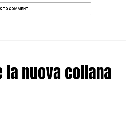
CK TO COMMENT
 la nuova collana
a