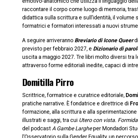
emotivo-anatomico che utilizza il linguaggio della
raccontare il corpo come luogo di memoria, trasfo
didattica sulla scrittura e sull’identità, il volume s
formatrici e formatori interessati a nuovi strumen
A seguire arriveranno
Breviario di Icone Queer
d
previsto per febbraio 2027, e
Dizionario di parol
uscita a maggio 2027. Tre libri molto diversi tra
attraverso forme editoriali inedite, capaci di in
Domitilla Pirro
Scrittrice, formatrice e curatrice editoriale,
Domit
pratiche narrative. È fondatrice e direttrice di
Fro
formazione, alla scrittura e alla sperimentazione
illustrati e saggi, tra cui
Utero con vista. Formida
del podcast
A Gambe Larghe
per Mondadori Stud
l’Osservatorio sulla Gender Equality, un percorso