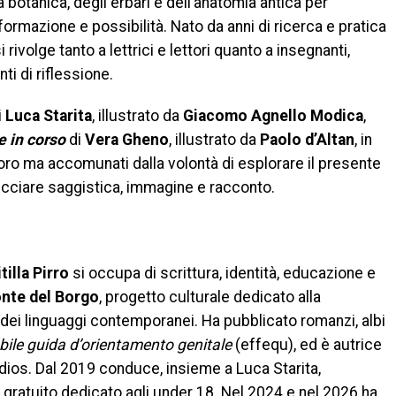
 botanica, degli erbari e dell’anatomia antica per
rmazione e possibilità. Nato da anni di ricerca e pratica
i rivolge tanto a lettrici e lettori quanto a insegnanti,
ti di riflessione.
i
Luca Starita
, illustrato da
Giacomo Agnello Modica
,
e in corso
di
Vera Gheno
, illustrato da
Paolo d’Altan
, in
 loro ma accomunati dalla volontà di esplorare il presente
trecciare saggistica, immagine e racconto.
illa Pirro
si occupa di scrittura, identità, educazione e
nte del Borgo
, progetto culturale dedicato alla
 dei linguaggi contemporanei. Ha pubblicato romanzi, albi
bile guida d’orientamento genitale
(effequ), ed è autrice
ios. Dal 2019 conduce, insieme a Luca Starita,
 gratuito dedicato agli under 18. Nel 2024 e nel 2026 ha