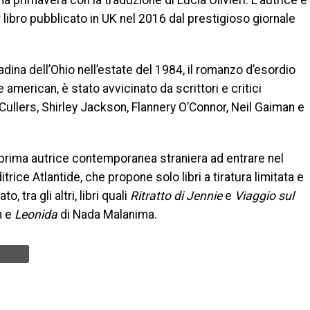
a primavera con la traduzione di Lucia Olivieri. L’autrice è
or libro pubblicato in UK nel 2016 dal prestigioso giornale
adina dell’Ohio nell’estate del 1984, il romanzo d’esordio
e american, è stato avvicinato da scrittori e critici
Cullers, Shirley Jackson, Flannery O’Connor, Neil Gaiman e
 prima autrice contemporanea straniera ad entrare nel
trice Atlantide, che propone solo libri a tiratura limitata e
 tra gli altri, libri quali
Ritratto di Jennie
e
Viaggio sul
n e
Leonida
di Nada Malanima.