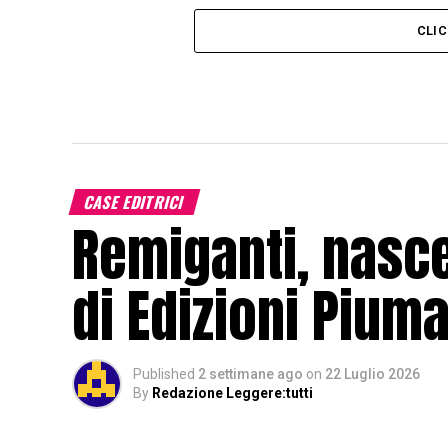
CLI
CASE EDITRICI
Remiganti, nasce
di Edizioni Pium
Published
2 settimane ago
on
22 Luglio 2026
By
Redazione Leggere:tutti