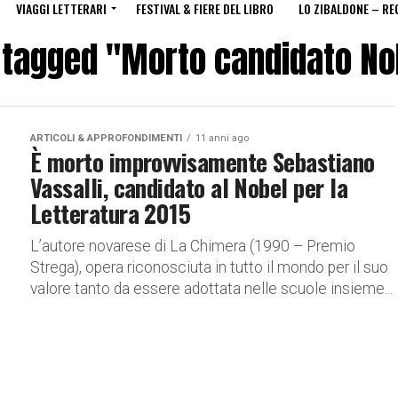
VIAGGI LETTERARI
FESTIVAL & FIERE DEL LIBRO
LO ZIBALDONE – RE
s tagged "Morto candidato No
ARTICOLI & APPROFONDIMENTI
11 anni ago
È morto improvvisamente Sebastiano
Vassalli, candidato al Nobel per la
Letteratura 2015
L’autore novarese di La Chimera (1990 – Premio
Strega), opera riconosciuta in tutto il mondo per il suo
valore tanto da essere adottata nelle scuole insieme...