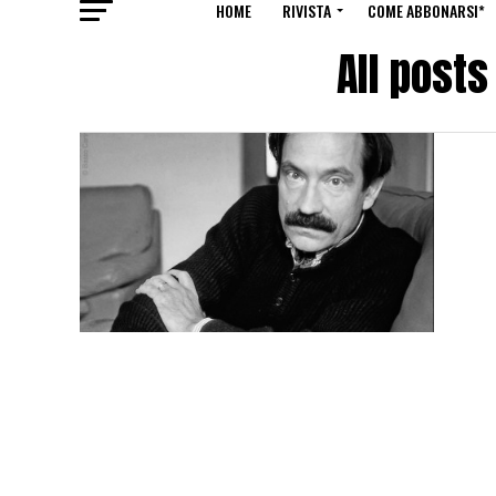
HOME
RIVISTA
COME ABBONARSI*
All post