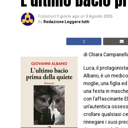
Published
3 giorni ago
on
5 Agosto 2026
By
Redazione Leggere:tutti
di Chiara Campanell
Luca, il protagonist
Albano, è un medico
moglie, una figlia ed
una festa in maschera
con l’affascinante E
un’autentica ossessio
crollare qualsiasi ce
rinnegare i suoi prec