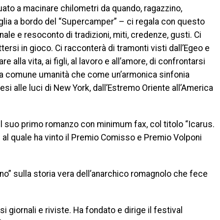
uato a macinare chilometri da quando, ragazzino,
iglia a bordo del “Supercamper” – ci regala con questo
le e resoconto di tradizioni, miti, credenze, gusti. Ci
ersi in gioco. Ci racconterà di tramonti visti dall’Egeo e
e alla vita, ai figli, al lavoro e all’amore, di confrontarsi
o la comune umanità che come un’armonica sinfonia
esi alle luci di New York, dall’Estremo Oriente all’America
il suo primo romanzo con minimum fax, col titolo “Icarus.
e al quale ha vinto il Premio Comisso e Premio Volponi
no” sulla storia vera dell’anarchico romagnolo che fece
i giornali e riviste. Ha fondato e dirige il festival