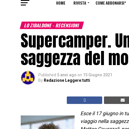
HOME
RIVISTA
COME ABBONARSI*
LO ZIBALDONE - RECENSIONI
Supercamper. Un
saggezza del m
Published
5 anni ago
on
15 Giugno 2021
By
Redazione Leggere:tutti
Esce il 17 giugno in tu
viaggio nella saggezza