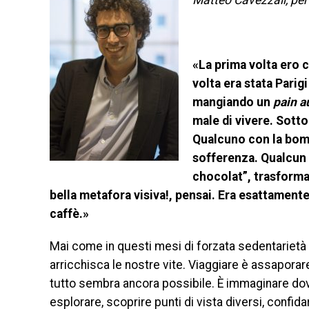
Matteo Cavezzali, per 
«La prima volta ero c
volta era stata Parig
mangiando un
pain a
male di vivere. Sotto
Qualcuno con la bombo
sofferenza. Qualcun 
chocolat”, trasforma
bella metafora visiva!, pensai. Era esattamente
caffè.»
Mai come in questi mesi di forzata sedentarietà 
arricchisca le nostre vite. Viaggiare è assaporare i
tutto sembra ancora possibile. È immaginare dove 
esplorare, scoprire punti di vista diversi, confid