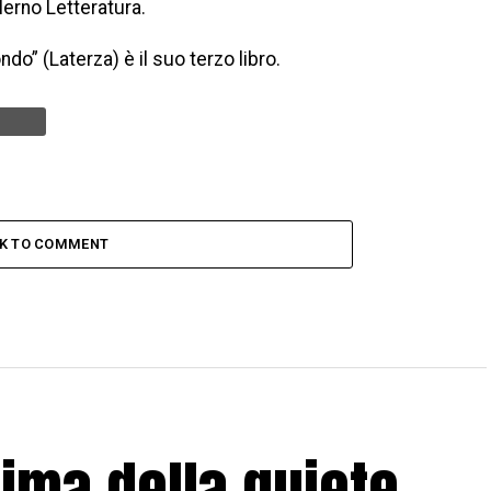
lerno Letteratura.
o” (Laterza) è il suo terzo libro.
CK TO COMMENT
rima della quiete