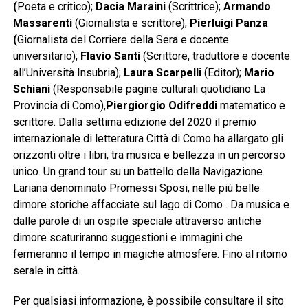
(
Poeta e critico);
Dacia Maraini
(Scrittrice);
Armando
Massarenti
(Giornalista e scrittore);
Pierluigi
Panza
(
Giornalista del Corriere della Sera e docente
universitario);
Flavio
Santi
(Scrittore, traduttore e docente
all’Università Insubria);
Laura Scarpelli
(Editor);
Mario
Schiani
(Responsabile pagine culturali quotidiano La
Provincia di Como),
Piergiorgio Odifreddi
matematico e
scrittore. Dalla settima edizione del 2020 il premio
internazionale di letteratura Città di Como ha allargato gli
orizzonti oltre i libri, tra musica e bellezza in un percorso
unico. Un grand tour su un battello della Navigazione
Lariana denominato Promessi Sposi, nelle più belle
dimore storiche affacciate sul lago di Como . Da musica e
dalle parole di un ospite speciale attraverso antiche
dimore scaturiranno suggestioni e immagini che
fermeranno il tempo in magiche atmosfere. Fino al ritorno
serale in città.
Per qualsiasi informazione, è possibile consultare il sito