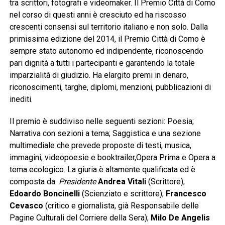
tra scrittori, fotografi e videomaker. Il Premio Città di Como
nel corso di questi anni è cresciuto ed ha riscosso
crescenti consensi sul territorio italiano e non solo. Dalla
primissima edizione del 2014, il Premio Città di Como è
sempre stato autonomo ed indipendente, riconoscendo
pari dignità a tutti i partecipanti e garantendo la totale
imparzialità di giudizio. Ha elargito premi in denaro,
riconoscimenti, targhe, diplomi, menzioni, pubblicazioni di
inediti.
Il premio è suddiviso nelle seguenti sezioni: Poesia;
Narrativa con sezioni a tema; Saggistica e una sezione
multimediale che prevede proposte di testi, musica,
immagini, videopoesie e booktrailer,Opera Prima e Opera a
tema ecologico. La giuria è altamente qualificata ed è
composta da:
Presidente
Andrea Vitali
(Scrittore);
Edoardo Boncinelli
(Scienziato e scrittore);
Francesco
Cevasco
(critico e giornalista, già Responsabile delle
Pagine Culturali del Corriere della Sera);
Milo
De
Angelis