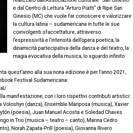
realizzato dall’Associazione Culturale “San Ginesio”
e dal Centro di Lettura “Arturo Piatti” di Ripe San
Ginesio (MC) che vuole far conoscere e valorizzare
la cultura latina – sudamericana in tutte le sue
coinvolgenti sfaccettature, attraverso
l’espressività e l’intensità dell’opera poetica, la
dinamicità partecipativa della danza e del teatro, la
magia evocativa della musica, lo sguardo infinito
nta quest’anno alla sua nona edizione è per l’anno 2021,
cebook Festival Sudamericana:
al/
la manifestazione, con i loro rispettivi contributi artistici:
ha Voloshyn (danza), Ensemble Mariposa (musica), Xavier
ytón (poesia), Juan Manuel Acosta e Soledad Chaves
ngo in Trio (musica – teatro – canto), Marina Cedro
to), Norah Zapata-Prill (poesia), Giovanna Rivero