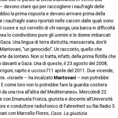
– devono stare qui per raccogliere i naufraghi delle
bio la prima risposta e devono arrivare prima della
 i naufraghi siano riportati nelle carceri dalle quali sono
 cuore e sul cervello di chi naviga, una barca in difficoltà
nea lo condividono pure gli uomini e le donne imbarcati
à, Gaza. Una lingua di terra distrutta, massacrata, dov’è
Mantovani, “un genocidio”. Un racconto, quello che
te da lontano. Non si tratta, infatti, della prima flotilla che
 davanti a Gaza. Una di queste, il 23 agosto del 2008,
Arrigoni, rapito e ucciso l’11 aprile del 2011. Due vicende,
te. «Israele – ha incalzato
Mantovani
– non potrebbe
 E come loro non lo potrebbe fare la guardia costiera
i da una riva all’altra del Mediterraneo». Mercoledì 22
onale con Emanuela Fronza, giurista e docente all’Università
tore e conduttore radiofonico di Fahrenheit su Rai Radio 3.
 mani con Marcello Flores,
Caos. La giustizia