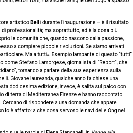
uriositi, lettori forti, ma anche famiglie del luogo a spasso
tore artistico
Belli
durante l’inaugurazione – è il risultato
li di professionalità; ma soprattutto, ed è la cosa più
proprio le comunità che, quando nascono dalla passione,
 spesso a compiere piccole rivoluzioni. Se siamo arrivati
 particolare. Ma a tutti». Esempio lampante di questo “tutti”
ico come Stefano Lamorgese, giornalista di “Report”, che
idiano”, tornando a parlare della sua esperienza sulla
elli. Giovane laureanda, qualche anno fa chiese una
uesta dodicesima edizione, invece, è salita sul palco con
o di terra di Mediterranea Firenze e hanno raccontato
ite. Cercano di rispondere a una domanda che appare
n lo è affatto: a che cosa servono le navi delle Ong nel
do sue le parole di Elena Stancanelli in
Venne alla