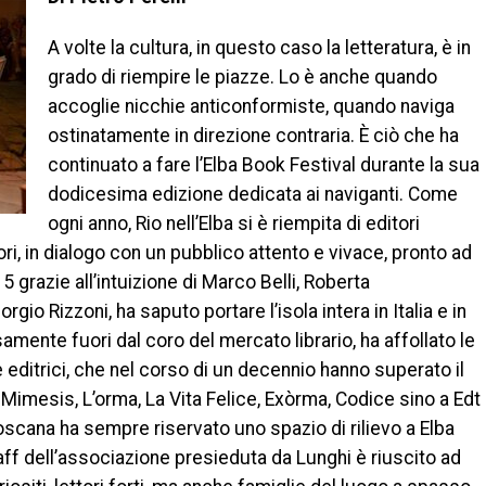
A volte la cultura, in questo caso la letteratura, è in
grado di riempire le piazze. Lo è anche quando
accoglie nicchie anticonformiste, quando naviga
ostinatamente in direzione contraria. È ciò che ha
continuato a fare l’Elba Book Festival durante la sua
dodicesima edizione dedicata ai naviganti. Come
ogni anno, Rio nell’Elba si è riempita di editori
uttori, in dialogo con un pubblico attento e vivace, pronto ad
5 grazie all’intuizione di Marco Belli, Roberta
io Rizzoni, ha saputo portare l’isola intera in Italia e in
mente fuori dal coro del mercato librario, ha affollato le
 editrici, che nel corso di un decennio hanno superato il
Mimesis, L’orma, La Vita Felice, Exòrma, Codice sino a Edt
Toscana ha sempre riservato uno spazio di rilievo a Elba
taff dell’associazione presieduta da Lunghi è riuscito ad