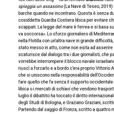
spiaggia un assassino
(La Nave di Teseo, 2019) 
barche quando ne incontrano. Questa è senza dub
cosiddetta Guardia Costiera libica per evitare che
scappati. La legge del mare è ferrea e si basa sul
va soccorsa». Lo sforzo giornaliero di Mediterra
nella Flotilla con un’altra nave in grande difficolt
stato messo in atto, come non esita ad asserire 
scaturisce dal dialogo tra i due giornalisti, che par
vorrebbe interrompere il blocco navale israeliano
riuscì a forzarlo e a bordo c’era proprio Vittorio 
che si uniscono nella responsabilità dell’Occiden
fare quello che fa senza il supporto occidentale.
libica o i mercati di schiavi che vendono trasport
luglio il dibattito ha toccato il diritto internazi
degli Studi di Bologna, e Graziano Graziani, scrit
Partendo dal saggio di Fronza, scritto a quattro