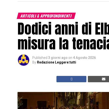
ARTICOLI & APPROFONDIMENTI
Dodici anni di El
misura la tenacia
Published
3 giorni ago
on
4 Agosto 2026
By
Redazione Leggere:tutti