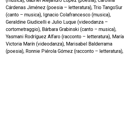
(musica), Gabriel Alejandro López (poesia), Carolina
Cárdenas Jiménez (poesia – letteratura), Trio TangoSur
(canto – musica), Ignacio Colafrancesco (musica),
Geraldine Giudicelli e Julio Luque (videodanza –
cortometraggio), Bárbara Grabinski (canto – musica),
Yasmani Rodríguez Alfaro (racconto – letteratura), María
Victoria Marín (videodanza), Marisabel Balderrama
(poesia), Ronnie Piérola Gómez (racconto – letteratura),
Liset Gutiérrez Cruz (arte), Cecilia Mazurenco (arte),
Carmen Campuzano (poesia), José Ceña (canto – musica),
Mercedes Marieva (canto – musica).
Comunichiamo infine che la foto – copertina della pagina
social del Festival è opera di Camilalgnacia Anguloğlu e
ritrae Valparaíso in Cile.
L’evento è diretto dagli operatori culturali Rita Bompadre e
Matteo Marangoni.
Per ulteriori informazioni: 340 6657356 –
associazioneculturalesanginesio@hotmail.it