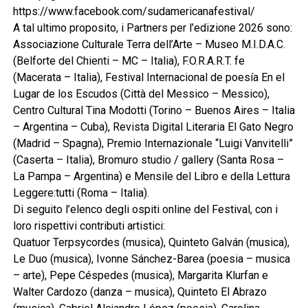
https://www.facebook.com/sudamericanafestival/
A tal ultimo proposito, i Partners per l’edizione 2026 sono:
Associazione Culturale Terra dell’Arte – Museo M.I.D.A.C.
(Belforte del Chienti – MC – Italia), F.O.R.A.R.T. fe
(Macerata – Italia), Festival Internacional de poesía En el
Lugar de los Escudos (Città del Messico – Messico),
Centro Cultural Tina Modotti (Torino – Buenos Aires – Italia
– Argentina – Cuba), Revista Digital Literaria El Gato Negro
(Madrid – Spagna), Premio Internazionale “Luigi Vanvitelli”
(Caserta – Italia), Bromuro studio / gallery (Santa Rosa –
La Pampa – Argentina) e Mensile del Libro e della Lettura
Leggere:tutti (Roma – Italia).
Di seguito l’elenco degli ospiti online del Festival, con i
loro rispettivi contributi artistici:
Quatuor Terpsycordes (musica), Quinteto Galván (musica),
Le Duo (musica), Ivonne Sánchez-Barea (poesia – musica
– arte), Pepe Céspedes (musica), Margarita Klurfan e
Walter Cardozo (danza – musica), Quinteto El Abrazo