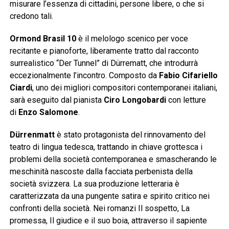
misurare l’essenza di cittadini, persone libere, o che si
credono tali.
Ormond Brasil 10
è il melologo scenico per voce
recitante e pianoforte, liberamente tratto dal racconto
surrealistico “Der Tunnel” di Dürrematt, che introdurrà
eccezionalmente l’incontro. Composto da
Fabio Cifariello
Ciardi
, uno dei migliori compositori contemporanei italiani,
sarà eseguito dal pianista
Ciro Longobardi
con letture
di
Enzo Salomone
.
Dürrenmatt
è stato protagonista del rinnovamento del
teatro di lingua tedesca, trattando in chiave grottesca i
problemi della società contemporanea e smascherando le
meschinità nascoste dalla facciata perbenista della
società svizzera. La sua produzione letteraria è
caratterizzata da una pungente satira e spirito critico nei
confronti della società. Nei romanzi Il sospetto, La
promessa, Il giudice e il suo boia, attraverso il sapiente