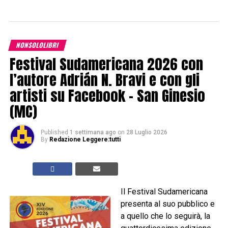
NONSOLOLIBRI
Festival Sudamericana 2026 con
l’autore Adrián N. Bravi e con gli
artisti su Facebook – San Ginesio
(MC)
Published
1 settimana ago
on
28 Luglio 2026
By
Redazione Leggere:tutti
Il Festival Sudamericana
presenta al suo pubblico e
a quello che lo seguirà, la