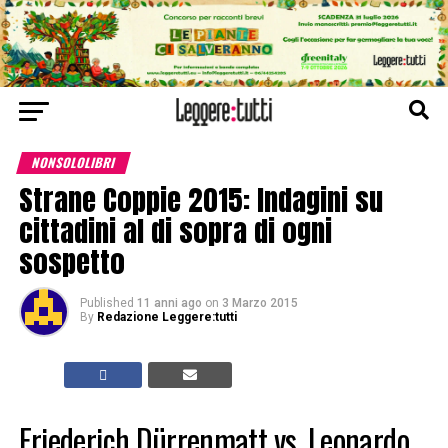
NONSOLOLIBRI
Strane Coppie 2015: Indagini su
cittadini al di sopra di ogni
sospetto
Published
11 anni ago
on
3 Marzo 2015
By
Redazione Leggere:tutti
Friederich Dürrenmatt vs. Leonardo