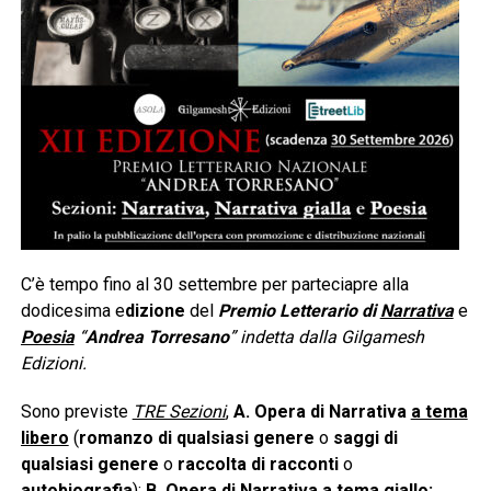
C’è tempo fino al 30 settembre per parteciapre alla
dodicesima e
dizione
del
Premio Letterario di
Narrativa
e
Poesia
“
Andrea Torresano
” indetta dalla Gilgamesh
Edizioni.
Sono previste
TRE Sezioni
,
A.
Opera di Narrativa
a tema
libero
(
romanzo di qualsiasi genere
o
saggi di
qualsiasi genere
o
raccolta di racconti
o
autobiografia
);
B. Opera di Narrativa
a tema giallo: