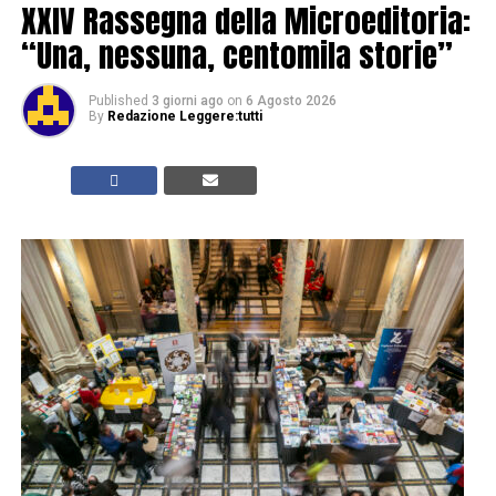
XXIV Rassegna della Microeditoria:
“Una, nessuna, centomila storie”
Published
3 giorni ago
on
6 Agosto 2026
By
Redazione Leggere:tutti