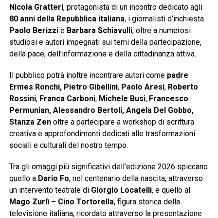
Nicola Gratteri
, protagonista di un incontro dedicato agli
80 anni della Repubblica italiana
, i giornalisti d’inchiesta
Paolo Berizzi
e
Barbara Schiavulli
, oltre a numerosi
studiosi e autori impegnati sui temi della partecipazione,
della pace, dell’informazione e della cittadinanza attiva.
Il pubblico potrà inoltre incontrare autori come
padre
Ermes Ronchi, Pietro Gibellini
,
Paolo Aresi
,
Roberto
Rossini
,
Franca Carboni
,
Michele Busi
,
Francesco
Permunian, Alessandro Bertoli, Angela Del Gobbo,
Stanza Zen
oltre a partecipare a workshop di scrittura
creativa e approfondimenti dedicati alle trasformazioni
sociali e culturali del nostro tempo.
Tra gli omaggi più significativi dell’edizione 2026 spiccano
quello a
Dario Fo
, nel centenario della nascita, attraverso
un intervento teatrale di
Giorgio Locatelli
, e quello al
Mago Zurlì – Cino Tortorella
, figura storica della
televisione italiana, ricordato attraverso la presentazione