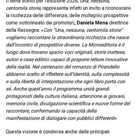
Il tema scelto per l’edizione 2026,
Una, nessuna,
centomila storie
, rappresenta infatti un invito a riconoscere
la ricchezza delle differenze, delle molteplici prospettive
come sottolineato dai promotori
, Daniela Mena
direttrice
della Rassegna: «
Con “Una, nessuna, centomila storie”
vogliamo raccontare la straordinaria ricchezza che nasce
dall’incontro di prospettive diverse. La Microeditoria è il
luogo dove trovano spazio voci originali, storie inattese,
autori e case editrici capaci di proporre letture innovative
della realtà. Nel centenario del romanzo di Pirandello
abbiamo scelto di riflettere sull’identità, sulla complessità
e sulla libertà di interpretazione che ogni libro porta con
sé. Anche quest’anno il programma unirà grandi
protagonisti della cultura italiana, attenzione ai giovani,
memoria civile, divulgazione scientifica e nuove forme del
raccontare, confermando la capacità della
manifestazione di dialogare con pubblici differenti
».
Questa visione è condivisa anche dalle principali