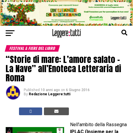
FESTIVAL & FIERE DEL LIBRO
“Storie di mare: L’amore salato –
La Nave” all’Enoteca Letteraria di
Roma
Published
10 anni ago
on
6 Giugno 2016
By
Redazione Leggere:tutti
Nell’ambito della Rassegna
IPLAC (Insieme per la