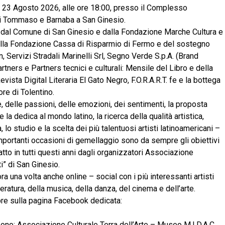
 il 23 Agosto 2026, alle ore 18:00, presso il Complesso
i Tommaso e Barnaba a San Ginesio.
 dal Comune di San Ginesio e dalla Fondazione Marche Cultura e
ella Fondazione Cassa di Risparmio di Fermo e del sostegno
 Servizi Stradali Marinelli Srl, Segno Verde S.p.A. (Brand
tners e Partners tecnici e culturali: Mensile del Libro e della
evista Digital Literaria El Gato Negro, F.O.R.A.R.T. fe e la bottega
re di Tolentino.
, delle passioni, delle emozioni, dei sentimenti, la proposta
e la dedica al mondo latino, la ricerca della qualità artistica,
 lo studio e la scelta dei più talentuosi artisti latinoamericani –
importanti occasioni di gemellaggio sono da sempre gli obiettivi
fatto in tutti questi anni dagli organizzatori Associazione
ti” di San Ginesio.
 una volta anche online – social con i più interessanti artisti
eratura, della musica, della danza, del cinema e dell’arte.
pre sulla pagina Facebook dedicata:
sono: Associazione Culturale Terra dell’Arte – Museo M.I.D.A.C.