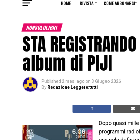
HOME
RIVISTA
COME ABBONARSI*
NONSOLOLIBRI
STA REGISTRANDO 
album di PIJI
Published
2 mesi ago
on
3 Giugno 2026
By
Redazione Leggere:tutti
Dopo quasi mille c
programmi radiofo