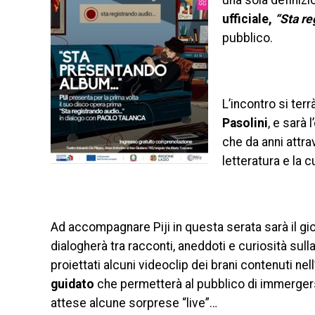
una sola definizi
ufficiale,
“Sta r
pubblico.
L’incontro si terr
Pasolini
, e sarà 
che da anni attrav
letteratura e la c
Ad accompagnare Piji in questa serata sarà il gio
dialogherà tra racconti, aneddoti e curiosità sull
proiettati alcuni videoclip dei brani contenuti ne
guidato
che permetterà al pubblico di immergersi
attese alcune sorprese “live”…