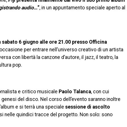
one,
Piji presenta finalmente dal vivo il suo primo album
egistrando audio…
“
, in un appuntamento speciale aperto al
à
sabato 6 giugno alle ore 21.00 presso Officina
l’occasione per entrare nell’universo creativo di un artista
ersa con libertà la canzone d’autore, il jazz, il teatro, la
ultura pop.
rnalista e critico musicale
Paolo Talanca
, con cui
a genesi del disco. Nel corso dell’evento saranno inoltre
ll’album e si terrà una speciale
sessione di ascolto
 nelle quindici tracce del progetto. Non solo: sono