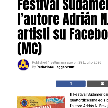
Festival Sudame
l’autore Adrián N
artisti su Faceb
(MC)
Published
1 settimana ago
on
28 Luglio 2026
By
Redazione Leggere:tutti
Il Festival Sudamerican
quattordicesima edizio
l’autore Adrián N. Brav