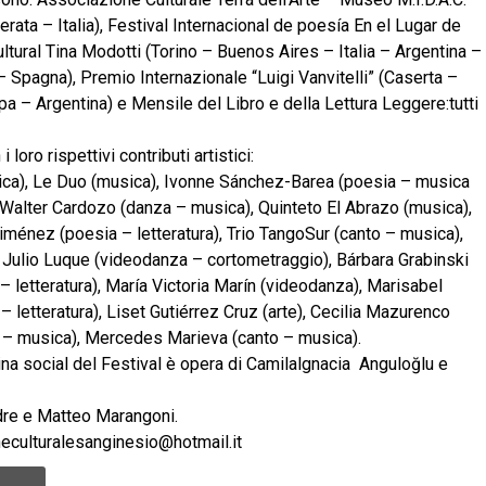
cerata – Italia), Festival Internacional de poesía En el Lugar de
tural Tina Modotti (Torino – Buenos Aires – Italia – Argentina –
– Spagna), Premio Internazionale “Luigi Vanvitelli” (Caserta –
pa – Argentina) e Mensile del Libro e della Lettura Leggere:tutti
 loro rispettivi contributi artistici:
ica), Le Duo (musica), Ivonne Sánchez-Barea (poesia – musica
 Walter Cardozo (danza – musica), Quinteto El Abrazo (musica),
iménez (poesia – letteratura), Trio TangoSur (canto – musica),
e Julio Luque (videodanza – cortometraggio), Bárbara Grabinski
 letteratura), María Victoria Marín (videodanza), Marisabel
letteratura), Liset Gutiérrez Cruz (arte), Cecilia Mazurenco
 – musica), Mercedes Marieva (canto – musica).
ina social del Festival è opera di Camilalgnacia Anguloğlu e
adre e Matteo Marangoni.
neculturalesanginesio@hotmail.it