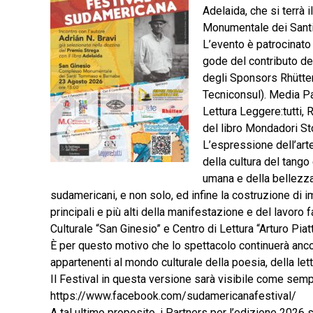
Adelaida, che si terrà
Monumentale dei Sant
L’evento è patrocinato
gode del contributo d
degli Sponsors Rhütten,
Tecniconsul). Media Par
Lettura Leggere:tutti, R
del libro Mondadori Sto
L’espressione dell’arte
della cultura del tango 
umana e della bellezza,
sudamericani, e non solo, ed infine la costruzione di 
principali e più alti della manifestazione e del lavoro 
Culturale “San Ginesio” e Centro di Lettura “Arturo Piat
È per questo motivo che lo spettacolo continuerà ancora
appartenenti al mondo culturale della poesia, della lett
Il Festival in questa versione sarà visibile come sem
https://www.facebook.com/sudamericanafestival/
A tal ultimo proposito, i Partners per l’edizione 2026 