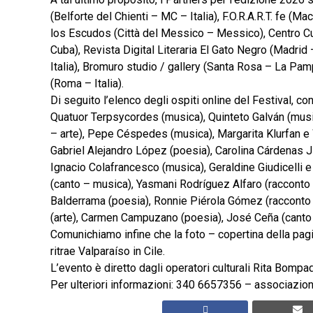
(Belforte del Chienti – MC – Italia), F.O.R.A.R.T. fe (Ma
los Escudos (Città del Messico – Messico), Centro Cul
Cuba), Revista Digital Literaria El Gato Negro (Madrid 
Italia), Bromuro studio / gallery (Santa Rosa – La Pam
(Roma – Italia).
Di seguito l’elenco degli ospiti online del Festival, con i
Quatuor Terpsycordes (musica), Quinteto Galván (mus
– arte), Pepe Céspedes (musica), Margarita Klurfan e
Gabriel Alejandro López (poesia), Carolina Cárdenas J
Ignacio Colafrancesco (musica), Geraldine Giudicelli 
(canto – musica), Yasmani Rodríguez Alfaro (racconto –
Balderrama (poesia), Ronnie Piérola Gómez (racconto – 
(arte), Carmen Campuzano (poesia), José Ceña (canto
Comunichiamo infine che la foto – copertina della pag
ritrae Valparaíso in Cile.
L’evento è diretto dagli operatori culturali Rita Bomp
Per ulteriori informazioni: 340 6657356 – associazio