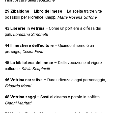
i libri,
A cura della redazione
29 Zibaldone – Libro del mese
– La scelta tra tre vite
possibili per Florence Knapp,
Maria Rosaria Grifone
43 Librerie in vetrina
– Come un portiere a difesa dei
pali,
Loredana Simonetti
44 Il mestiere dell’editore
– Quando il nome è un
presagio,
Cesira Fenu
45 La biblioteca del mese
– Dalla vocazione al vigore
culturale,
Silvia Scapinelli
46 Vetrina narrativa
– Dare udienza a ogni personaggio,
Edoardo Monti
48 Vetrina saggi
– Santi al cinema e parole in soffitta,
Gianni Maritati