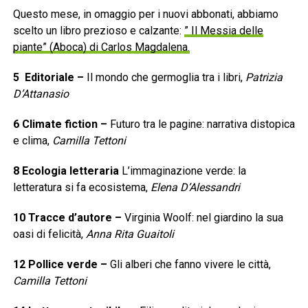
Questo mese, in omaggio per i nuovi abbonati, abbiamo
scelto un libro prezioso e calzante:
” Il Messia delle
piante” (Aboca) di Carlos Magdalena.
5
Editoriale
–
Il mondo che germoglia tra i libri,
Patrizia
D’Attanasio
6
Climate fiction –
Futuro tra le pagine: narrativa distopica
e clima,
Camilla Tettoni
8
Ecologia letteraria
L’immaginazione verde: la
letteratura si fa ecosistema,
Elena D’Alessandri
10
Tracce d’autore
–
Virginia Woolf: nel giardino la sua
oasi di felicità,
Anna Rita Guaitoli
12
Pollice verde
–
Gli alberi che fanno vivere le città,
Camilla Tettoni