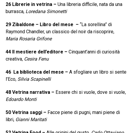
26 Librerie in vetrina
–
Una libreria difficile, nata da una
burrasca,
Loredana Simonetti
29 Zibaldone – Libro del mese
–
“La sorellina” di
Raymond Chandler, un classico del noir da riscoprire,
Maria Rosaria Grifone
44 Il mestiere dell’editore
–
Cinquant’anni di curiosità
creativa,
Cesira Fenu
46
La biblioteca del mese
–
A sfogliare un libro si sente
l’Eco,
Silvia Scapinelli
48 Vetrina narrativa
–
Essere chi si vuole, dove si vuole,
Edoardo Monti
50 Vetrina saggi
–
Facce piene di pugni, mani piene di
libri,
Gianni Maritati
52 Vetrina Food
–
Alle origini del gusto,
Carlo Ottaviano