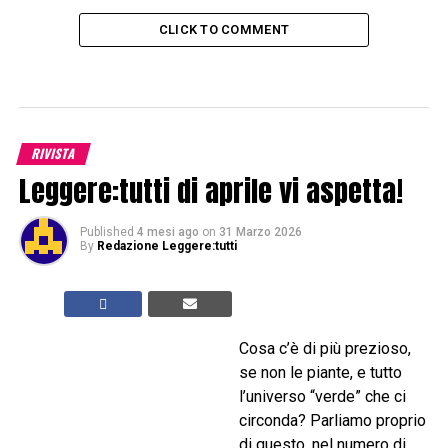
CLICK TO COMMENT
RIVISTA
Leggere:tutti di aprile vi aspetta!
Published
4 mesi ago
on
31 Marzo 2026
By
Redazione Leggere:tutti
Cosa c’è di più prezioso,
se non le piante, e tutto
l’universo “verde” che ci
circonda? Parliamo proprio
di questo, nel numero di