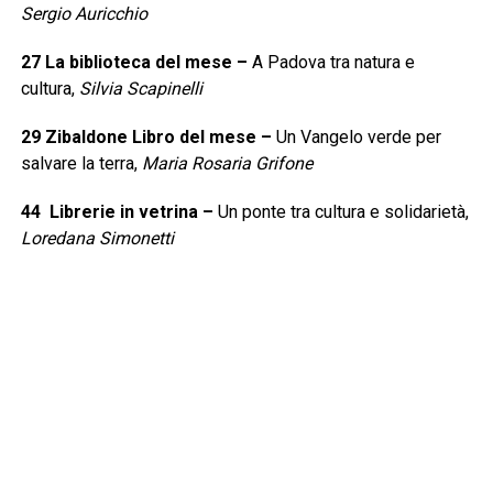
Sergio Auricchio
27
La biblioteca del mese
–
A Padova tra natura e
cultura,
Silvia Scapinelli
29
Zibaldone Libro del mese
–
Un Vangelo verde per
salvare la terra,
Maria Rosaria Grifone
44
Librerie in vetrina
–
Un ponte tra cultura e solidarietà,
Loredana Simonetti
46
Il mestiere dell’editore
–
Quando le idee hanno le
ruote,
Cesira Fenu
48
Vetrina narrativa
–
“Narrative” predominanti,
Edoardo
Monti
50
Vetrina saggi
–
Storie con i piedi per terra,
Gianni
Maritati