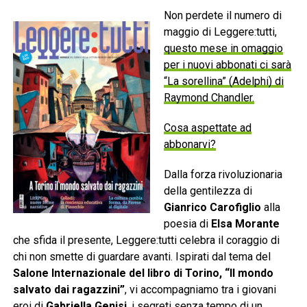
Non perdete il numero di
maggio di Leggere:tutti,
questo mese in omaggio
per i nuovi abbonati ci sarà
“La sorellina” (Adelphi) di
Raymond Chandler.
Cosa aspettate ad
abbonarvi?
Dalla forza rivoluzionaria
della gentilezza di
Gianrico Carofiglio
alla
poesia di
Elsa Morante
che sfida il presente, Leggere:tutti celebra il coraggio di
chi non smette di guardare avanti. Ispirati dal tema del
Salone Internazionale del libro di Torino, “Il mondo
salvato dai ragazzini”
, vi accompagniamo tra i giovani
eroi di
Gabriella Genisi
, i segreti senza tempo di un