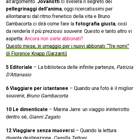
all’argomento.
Jovanotti
ci svelerà il segreto dei
pellegrinaggi dell’anima
, oggi ricercatissimi per
allontanarsi dal ritmo frenetico della vita e Bruno
Gambacorta ci dirà come fare la
fotografia giusta
, così
da renderla il più prezioso souvenir. Questo e tanto altro vi
aspetta.
Ancora non siete abbonati?
Questo mese, in omaggio per i nuovi abbonati: “Tre nomi”
di Florence Knapp (Garzanti)
5 Editoriale
– La biblioteca delle infinite partenze,
Patrizia
D’Attanasio
6 Viaggiare per istantanee
– Quando una foto è il miglior
souvenir,
Bruno Gambacorta
10 Le dimenticate
– Marina Jarre: un viaggio ininterrotto
dentro sé,
Gianni Zagato
12 Viaggiare senza muoversi
– Quando la lettura
diventa destinazione,
Camilla Tettoni