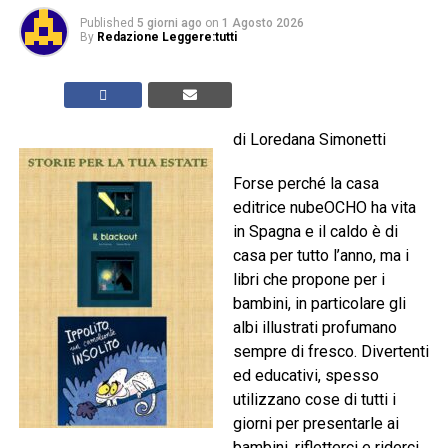
Published
5 giorni ago
on
1 Agosto 2026
By
Redazione Leggere:tutti
di Loredana Simonetti
Forse perché la casa
editrice nubeOCHO ha vita
in Spagna e il caldo è di
casa per tutto l’anno, ma i
libri che propone per i
bambini, in particolare gli
albi illustrati profumano
sempre di fresco. Divertenti
ed educativi, spesso
utilizzano cose di tutti i
giorni per presentarle ai
bambini, rifletterci e riderci