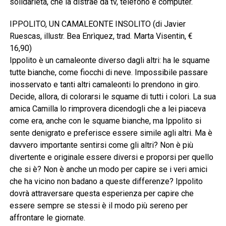
solidarietà, che la distrae da tv, telefono e computer.
IPPOLITO, UN CAMALEONTE INSOLITO (di Javier
Ruescas, illustr. Bea Enrìquez, trad. Marta Visentin, €
16,90)
Ippolito è un camaleonte diverso dagli altri: ha le squame
tutte bianche, come fiocchi di neve. Impossibile passare
inosservato e tanti altri camaleonti lo prendono in giro.
Decide, allora, di colorarsi le squame di tutti i colori. La sua
amica Camilla lo rimprovera dicendogli che a lei piaceva
come era, anche con le squame bianche, ma Ippolito si
sente denigrato e preferisce essere simile agli altri. Ma è
davvero importante sentirsi come gli altri? Non è più
divertente e originale essere diversi e proporsi per quello
che si è? Non è anche un modo per capire se i veri amici
che ha vicino non badano a queste differenze? Ippolito
dovrà attraversare questa esperienza per capire che
essere sempre se stessi è il modo più sereno per
affrontare le giornate.