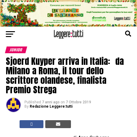
JUNIOR
Sjoerd Kuyper arriva in Italia: da
Milano a Roma, il tour dello
scrittore olandese, finalista
Premio Strega
Published
7 anni ago
on
7 Ottobre 2019
By
Redazione Leggere:tutti