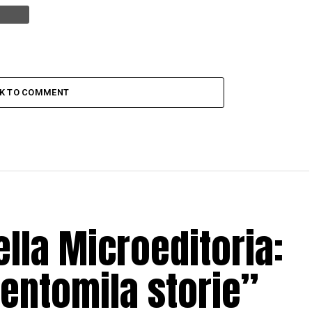
CK TO COMMENT
lla Microeditoria:
entomila storie”