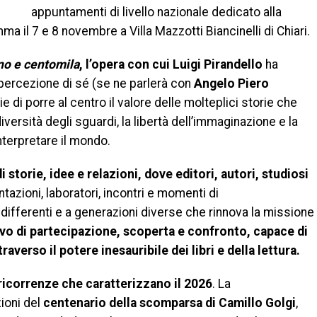
appuntamenti di livello nazionale dedicato alla
a il 7 e 8 novembre a Villa Mazzotti Biancinelli di Chiari.
no e centomila
, l’opera con cui Luigi Pirandello
ha
a percezione di sé (se ne parlerà con
Angelo Piero
e di porre al centro il valore delle molteplici storie che
versità degli sguardi, la libertà dell’immaginazione e la
interpretare il mondo.
 storie, idee e relazioni, dove editori, autori, studiosi
azioni, laboratori, incontri e momenti di
ifferenti e a generazioni diverse che rinnova la missione
ivo di partecipazione, scoperta e confronto, capace di
traverso il potere inesauribile dei libri e della lettura.
ricorrenze che caratterizzano il 2026
. La
zioni del
centenario della scomparsa di Camillo Golgi
,