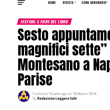
HOME
RIVISTA
COME ABBONARSI*
FESTIVAL & FIERE DEL LIBRO
Sesto appuntame
magnifici sette”
Montesano a Nap
Parise
Published
10 anni ago
on
18 Marzo 2016
By
Redazione Leggere:tutti