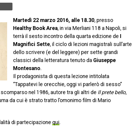
Martedì 22 marzo 2016, alle 18.30
, presso
Healthy Book Area
, in via Merliani 118 a Napoli, si
terrà il sesto incontro della quarta edizione de
I
Magnifici Sette
, il ciclo di lezioni magistrali sull’arte
dello scrivere (e del leggere) per sette grandi
classici della letteratura tenuto da
Giuseppe
Montesano
.
Il prodagonista di questa lezione intitolata
“Tappatevi le orecchie, oggi vi parlerò di sesso”
o scomparso nel 1986, autore tra gli altri de
Il prete bello
,
uma da cui è strato tratto l’omonimo film di Mario
alità di partecipazione
qui
.