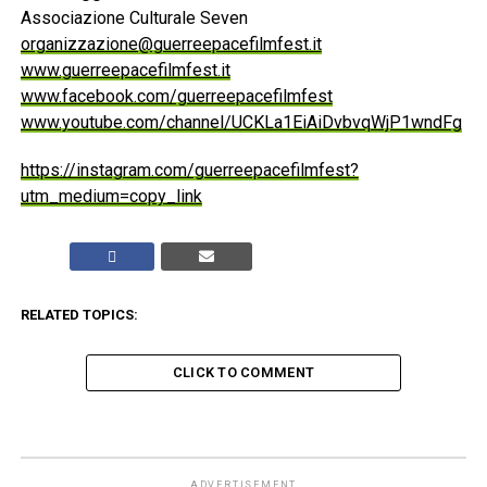
Associazione Culturale Seven
organizzazione@guerreepacefilmfest.it
www.guerreepacefilmfest.it
www.facebook.com/guerreepacefilmfest
www.youtube.com/channel/UCKLa1EiAiDvbvqWjP1wndFg
https://instagram.com/guerreepacefilmfest?
utm_medium=copy_link
RELATED TOPICS:
CLICK TO COMMENT
ADVERTISEMENT