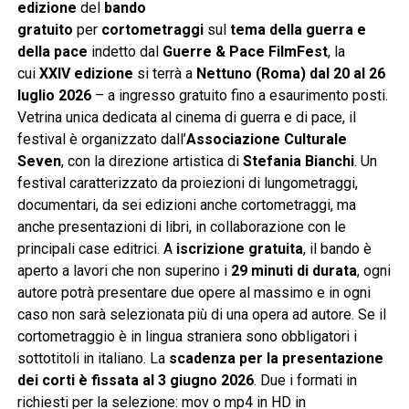
edizione
del
bando
gratuito
per
cortometraggi
sul
tema della guerra e
della pace
indetto dal
Guerre & Pace FilmFest
, la
cui
XXIV edizione
si terrà a
Nettuno (Roma) dal 20 al 26
luglio 2026
– a ingresso gratuito fino a esaurimento posti.
Vetrina unica dedicata al cinema di guerra e di pace, il
festival è organizzato dall’
Associazione Culturale
Seven
, con la direzione artistica di
Stefania Bianchi
. Un
festival caratterizzato da proiezioni di lungometraggi,
documentari, da sei edizioni anche cortometraggi, ma
anche presentazioni di libri, in collaborazione con le
principali case editrici. A
iscrizione gratuita
, il bando è
aperto a lavori che non superino i
29 minuti di durata
, ogni
autore potrà presentare due opere al massimo e in ogni
caso non sarà selezionata più di una opera ad autore. Se il
cortometraggio è in lingua straniera sono obbligatori i
sottotitoli in italiano. La
scadenza per la presentazione
dei corti è fissata al 3 giugno 2026
. Due i formati in
richiesti per la selezione: mov o mp4 in HD in