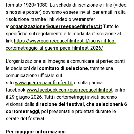
formato
1920×1080. La scheda di iscrizione e i file (video,
sinossi e poster) dovranno essere inviati per email in alta
risoluzione tramite link video o wetransfer
a:
organizzazione@guerreepacefilmfest.it
Tutte le
specifiche sul regolamento e le modalità d’iscrizione al
link
https://www.guerreepacefilmfest.it/iscrivi-il-tuo-
cortometraggio-al-guerre-pace-filmfest-2026/
L’organizzazione si impegna a comunicare ai partecipanti
le decisioni del
comitato di selezione
, tramite una
comunicazione ufficiale sul
sito
www.guerreepacefilmfest.it
e sulla pagina
facebook
www.facebook.com/guerreepacefilmfest
, entro
il 29 giugno 2026. Tutti i cortometraggi inviati saranno
visionati dalla
direzione del festival, che selezionerà 6
cortometraggi
, poi presentati e proiettati durante le
serate del festival.
Per maggiori informazioni: