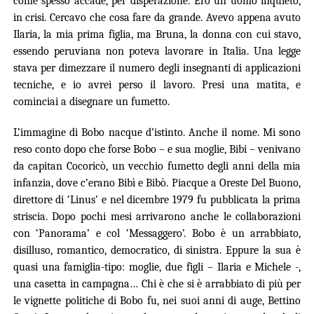
come spesso accade, per disperazione. Ero un uomo inquieto,
in crisi. Cercavo che cosa fare da grande. Avevo appena avuto
Ilaria, la mia prima figlia, ma Bruna, la donna con cui stavo,
essendo peruviana non poteva lavorare in Italia. Una legge
stava per dimezzare il numero degli insegnanti di applicazioni
tecniche, e io avrei perso il lavoro. Presi una matita, e
cominciai a disegnare un fumetto.
L’immagine di Bobo nacque d’istinto. Anche il nome. Mi sono
reso conto dopo che forse Bobo – e sua moglie, Bibi – venivano
da capitan Cocoricò, un vecchio fumetto degli anni della mia
infanzia, dove c’erano Bibì e Bibò. Piacque a Oreste Del Buono,
direttore di ‘Linus’ e nel dicembre 1979 fu pubblicata la prima
striscia. Dopo pochi mesi arrivarono anche le collaborazioni
con ‘Panorama’ e col ‘Messaggero’. Bobo è un arrabbiato,
disilluso, romantico, democratico, di sinistra. Eppure la sua è
quasi una famiglia-tipo: moglie, due figli – Ilaria e Michele -,
una casetta in campagna… Chi è che si è arrabbiato di più per
le vignette politiche di Bobo fu, nei suoi anni di auge, Bettino