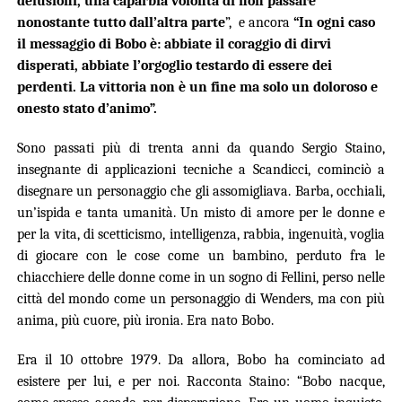
delusioni, una caparbia volontà di non passare
nonostante tutto dall’altra parte
”, e ancora
“In ogni caso
il messaggio di Bobo è: abbiate il coraggio di dirvi
disperati, abbiate l’orgoglio testardo di essere dei
perdenti. La vittoria non è un fine ma solo un doloroso e
onesto stato d’animo”.
Sono passati più di trenta anni da quando Sergio Staino,
insegnante di applicazioni tecniche a Scandicci, cominciò a
disegnare un personaggio che gli assomigliava. Barba, occhiali,
un’ispida e tanta umanità. Un misto di amore per le donne e
per la vita, di scetticismo, intelligenza, rabbia, ingenuità, voglia
di giocare con le cose come un bambino, perduto fra le
chiacchiere delle donne come in un sogno di Fellini, perso nelle
città del mondo come un personaggio di Wenders, ma con più
anima, più cuore, più ironia. Era nato Bobo.
Era il 10 ottobre 1979. Da allora, Bobo ha cominciato ad
esistere per lui, e per noi. Racconta Staino: “Bobo nacque,