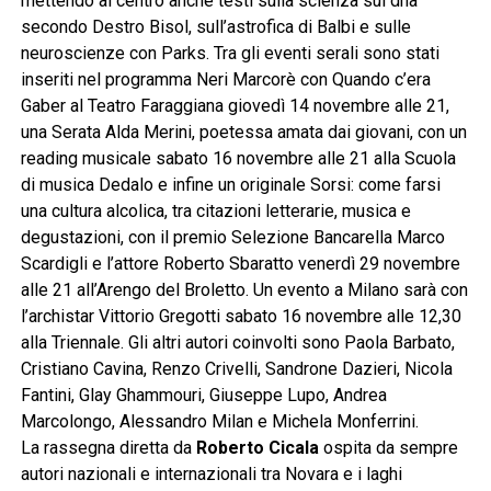
mettendo al centro anche testi sulla scienza sul dna
secondo Destro Bisol, sull’astrofica di Balbi e sulle
neuroscienze con Parks. Tra gli eventi serali sono stati
inseriti nel programma Neri Marcorè con Quando c’era
Gaber al Teatro Faraggiana giovedì 14 novembre alle 21,
una Serata Alda Merini, poetessa amata dai giovani, con un
reading musicale sabato 16 novembre alle 21 alla Scuola
di musica Dedalo e infine un originale Sorsi: come farsi
una cultura alcolica, tra citazioni letterarie, musica e
degustazioni, con il premio Selezione Bancarella Marco
Scardigli e l’attore Roberto Sbaratto venerdì 29 novembre
alle 21 all’Arengo del Broletto. Un evento a Milano sarà con
l’archistar Vittorio Gregotti sabato 16 novembre alle 12,30
alla Triennale. Gli altri autori coinvolti sono Paola Barbato,
Cristiano Cavina, Renzo Crivelli, Sandrone Dazieri, Nicola
Fantini, Glay Ghammouri, Giuseppe Lupo, Andrea
Marcolongo, Alessandro Milan e Michela Monferrini.
La rassegna diretta da
Roberto Cicala
ospita da sempre
autori nazionali e internazionali tra Novara e i laghi