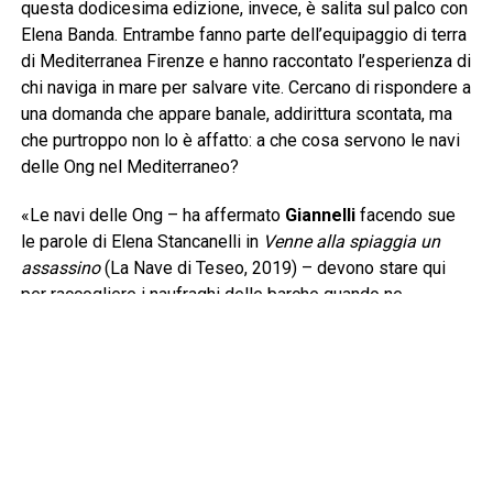
questa dodicesima edizione, invece, è salita sul palco con
Elena Banda. Entrambe fanno parte dell’equipaggio di terra
di Mediterranea Firenze e hanno raccontato l’esperienza di
chi naviga in mare per salvare vite. Cercano di rispondere a
una domanda che appare banale, addirittura scontata, ma
che purtroppo non lo è affatto: a che cosa servono le navi
delle Ong nel Mediterraneo?
«Le navi delle Ong – ha affermato
Giannelli
facendo sue
le parole di Elena Stancanelli in
Venne alla spiaggia un
assassino
(La Nave di Teseo, 2019) – devono stare qui
per raccogliere i naufraghi delle barche quando ne
incontrano. Questa è senza dubbio la prima risposta e
devono arrivare prima della cosiddetta Guardia Costiera
libica per evitare che i naufraghi siano riportati nelle carceri
dalle quali sono scappati. La legge del mare è ferrea e si
basa sul cuore e sul cervello di chi naviga, una barca in
difficoltà va soccorsa». Lo sforzo giornaliero di
Mediterranea lo condividono pure gli uomini e le donne