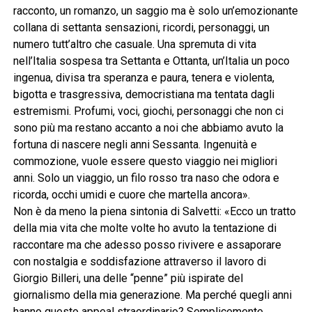
racconto, un romanzo, un saggio ma è solo un’emozionante
collana di settanta sensazioni, ricordi, personaggi, un
numero tutt’altro che casuale. Una spremuta di vita
nell’Italia sospesa tra Settanta e Ottanta, un’Italia un poco
ingenua, divisa tra speranza e paura, tenera e violenta,
bigotta e trasgressiva, democristiana ma tentata dagli
estremismi. Profumi, voci, giochi, personaggi che non ci
sono più ma restano accanto a noi che abbiamo avuto la
fortuna di nascere negli anni Sessanta. Ingenuità e
commozione, vuole essere questo viaggio nei migliori
anni. Solo un viaggio, un filo rosso tra naso che odora e
ricorda, occhi umidi e cuore che martella ancora».
Non è da meno la piena sintonia di Salvetti: «Ecco un tratto
della mia vita che molte volte ho avuto la tentazione di
raccontare ma che adesso posso rivivere e assaporare
con nostalgia e soddisfazione attraverso il lavoro di
Giorgio Billeri, una delle “penne” più ispirate del
giornalismo della mia generazione. Ma perché quegli anni
hanno questo appeal straordinario? Semplicemente