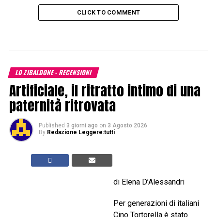
CLICK TO COMMENT
LO ZIBALDONE - RECENSIONI
Artificiale, il ritratto intimo di una
paternità ritrovata
Published
3 giorni ago
on
3 Agosto 2026
By
Redazione Leggere:tutti
di Elena D’Alessandri
Per generazioni di italiani
Cino Tortorella è stato