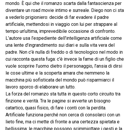
mondo. È qui che il romanzo scarta dalla fantascienza per
diventare un road movie intimo e surreale. Diego non ci sta
a vederlo prigioniero: decide di far evadere il padre
artificiale, mettendosi in viaggio con lui per strappare al
tempo un’ultima, imprevedibile occasione di confronto.
L’autore usa l’espediente dell’intelligenza artificiale come
una lente d’ingrandimento sui diari e sulla vita vera del
padre. Non c’è nulla di freddo o di tecnologico nel modo in
cui racconta questa fuga: c’è invece la fame di un figlio che
vuole scoprire l’uomo dietro il personaggio, l’ansia di dirsi
le cose ultime e la scoperta amara che nemmeno la
macchina più sofisticata del mondo può risparmiarci il
lavoro sporco di elaborare un lutto.
La forza del romanzo sta tutta in questo corto circuito tra
finzione e verità. Tra le pagine si avverte un bisogno
catartico, quasi fisico, di fare i conti con la perdita.
Artificiale funziona perché non cerca di consolarci con un
lieto fine, ma ci mette di fronte a una certezza spietata e
bellissima: le macchine possono scimmiottare i gesti e la