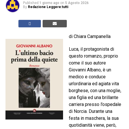
Published
1 giorno ago
on
5 Agosto 2026
By
Redazione Leggere:tutti
di Chiara Campanella
Luca, il protagonista di
questo romanzo, proprio
come il suo autore
Giovanni Albano, è un
medico e conduce
un’ordinaria ed agiata vita
borghese, con una moglie,
una figlia ed una brillante
carriera presso l’ospedale
di Norcia. Durante una
festa in maschera, la sua
quotidianità viene, però,