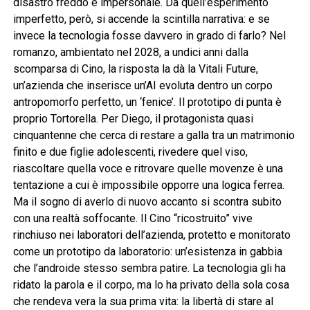
disastro freddo e impersonale. Da quell’esperimento
imperfetto, però, si accende la scintilla narrativa: e se
invece la tecnologia fosse davvero in grado di farlo? Nel
romanzo, ambientato nel 2028, a undici anni dalla
scomparsa di Cino, la risposta la dà la Vitali Future,
un’azienda che inserisce un’AI evoluta dentro un corpo
antropomorfo perfetto, un ‘fenice’. Il prototipo di punta è
proprio Tortorella. Per Diego, il protagonista quasi
cinquantenne che cerca di restare a galla tra un matrimonio
finito e due figlie adolescenti, rivedere quel viso,
riascoltare quella voce e ritrovare quelle movenze è una
tentazione a cui è impossibile opporre una logica ferrea.
Ma il sogno di averlo di nuovo accanto si scontra subito
con una realtà soffocante. Il Cino “ricostruito” vive
rinchiuso nei laboratori dell’azienda, protetto e monitorato
come un prototipo da laboratorio: un’esistenza in gabbia
che l’androide stesso sembra patire. La tecnologia gli ha
ridato la parola e il corpo, ma lo ha privato della sola cosa
che rendeva vera la sua prima vita: la libertà di stare al