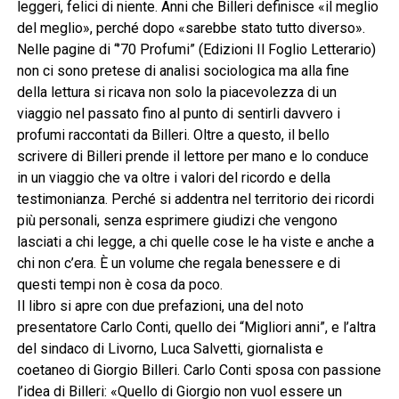
leggeri, felici di niente. Anni che Billeri definisce «il meglio
del meglio», perché dopo «sarebbe stato tutto diverso».
Nelle pagine di “’70 Profumi” (Edizioni Il Foglio Letterario)
non ci sono pretese di analisi sociologica ma alla fine
della lettura si ricava non solo la piacevolezza di un
viaggio nel passato fino al punto di sentirli davvero i
profumi raccontati da Billeri. Oltre a questo, il bello
scrivere di Billeri prende il lettore per mano e lo conduce
in un viaggio che va oltre i valori del ricordo e della
testimonianza. Perché si addentra nel territorio dei ricordi
più personali, senza esprimere giudizi che vengono
lasciati a chi legge, a chi quelle cose le ha viste e anche a
chi non c’era. È un volume che regala benessere e di
questi tempi non è cosa da poco.
Il libro si apre con due prefazioni, una del noto
presentatore Carlo Conti, quello dei “Migliori anni”, e l’altra
del sindaco di Livorno, Luca Salvetti, giornalista e
coetaneo di Giorgio Billeri. Carlo Conti sposa con passione
l’idea di Billeri: «Quello di Giorgio non vuol essere un