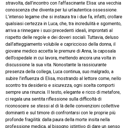
stravolta, dall’incontro con l’affascinante Elisa: una vecchia
conoscenza che diventa per lui un’autentica ossessione.
L’intenso legame che si instaura tra i due fa, infatti, crollare
qualsiasi certezza in Luca, che, tra incredulità e sgomento,
arriva a rinnegare i suoi precedenti ideali, improntati al
rispetto delle regole e dei doveri sociali. Tuttavia, deluso
dall’atteggiamento volubile e capriccioso della donna, il
giovane medico accetta le premure di Anna, la caposala
dell’ospedale in cui lavora, mettendo ancora una volta in
discussione la sua vita. Nonostante la rassicurante
presenza della collega, Luca continua, suo malgrado, a
subire l’influenza di Elisa, mostrando al lettore come, nello
scontro tra desiderio e sicurezza, ogni scelta comporti
sempre una rinuncia. Il testo, elegante e ricco di metafore,
ci regala una sentita riflessione sulla difficoltà di
riconoscere se stessi al di là delle convenzioni collettive
dominanti e sul timore di confrontarsi con le proprie più
profonde fragilità: dalla paura della morte insita nella
professione medica, al bisogno istintivo di dare un senso