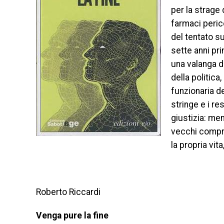
per la strage 
farmaci perico
del tentato su
sette anni pr
una valanga di
della politica,
funzionaria d
stringe e i re
giustizia: men
vecchi compro
la propria vit
Roberto Riccardi
Venga pure la fine