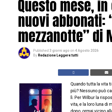
Questo mese, in
nuovi abbonati: “
mezzanotte” di 
Published
3 giorni ago
on
4 Agosto 2026
By
Redazione Leggere:tutti
Quando tutta la vita t
più? Nessuno può cam
lì. Per Wilbur la ris
vita, e la loro luna di
dopo, ormai vicino all