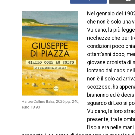
Nel gennaio del 1902
che non è solo una v
Vulcano, la più legge
ricchezze che per tren
condizioni poco chiare
ottant’anni dopo, ment
giovane cronista di 
lontano dal caos dell
non è il solo ad arr
scozzese, ha appena r
bisnonno ed è decis
HarperCollins Italia, 2026 pp. 240,
sguardo di Leo si po
euro 18,90
Vulcano, le loro stra
presente, tra le ombr
l’isola era nelle man