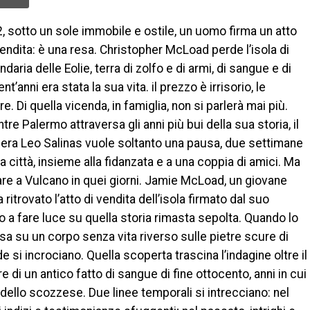
, sotto un sole immobile e ostile, un uomo firma un atto
endita: è una resa. Christopher McLoad perde l’isola di
ndaria delle Eolie, terra di zolfo e di armi, di sangue e di
t’anni era stata la sua vita. il prezzo è irrisorio, le
. Di quella vicenda, in famiglia, non si parlerà mai più.
re Palermo attraversa gli anni più bui della sua storia, il
nera Leo Salinas vuole soltanto una pausa, due settimane
a città, insieme alla fidanzata e a una coppia di amici. Ma
ivare a Vulcano in quei giorni. Jamie McLoad, un giovane
itrovato l’atto di vendita dell’isola firmato dal suo
o a fare luce su quella storia rimasta sepolta. Quando lo
sa su un corpo senza vita riverso sulle pietre scure di
de si incrociano. Quella scoperta trascina l’indagine oltre il
e di un antico fatto di sangue di fine ottocento, anni in cui
i dello scozzese. Due linee temporali si intrecciano: nel