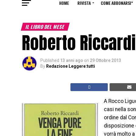
HOME
RIVISTA
COME ABBONARSI*
IL LIBRO DEL MESE
Roberto Riccardi
Published
13 anni ago
on
29 Ottobre 2013
By
Redazione Leggere:tutti
A Rocco Liguo
casi nella so
ordine dal Co
disposizione 
vorrà molto a