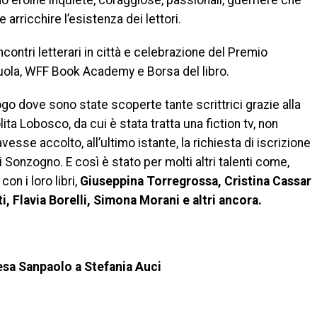
no eroine inquiete, coraggiose, passionali, guerriere che
 arricchire l’esistenza dei lettori.
contri letterari in città e celebrazione del Premio
scuola, WFF Book Academy e Borsa del libro.
uogo dove sono state scoperte tante scrittrici grazie alla
ta Lobosco, da cui è stata tratta una fiction tv, non
esse accolto, all’ultimo istante, la richiesta di iscrizione
i Sonzogno. E così è stato per molti altri talenti come,
on i loro libri,
Giuseppina Torregrossa, Cristina Cassar
i, Flavia Borelli, Simona Morani e altri ancora.
esa Sanpaolo a Stefania Auci