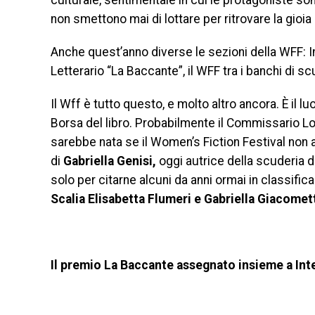
culturale, sentimentale in cui le protagoniste so
non smettono mai di lottare per ritrovare la gioia e
Anche quest’anno diverse le sezioni della WFF: In
Letterario “La Baccante”, il WFF tra i banchi di 
Il Wff è tutto questo, e molto altro ancora. È il l
Borsa del libro. Probabilmente il Commissario Loli
sarebbe nata se il Women’s Fiction Festival non av
di
Gabriella Genisi,
oggi autrice della scuderia d
solo per citarne alcuni da anni ormai in classifica c
Scalia Elisabetta Flumeri e Gabriella Giacomett
Il premio La Baccante assegnato insieme a Int