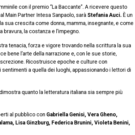
emminile con il premio “La Baccante”. A ricevere questo
l Main Partner Intesa Sanpaolo, sarà
Stefania Auci.
È un
 alla sua crescita come donna, mamma, insegnante, e come
a bravura, la costanza e l’impegno.
a tenacia, forza e vigore trovando nella scrittura la sua
sce bene l’arte della narrazione e, con le sue storie,
discrezione. Ricostruisce epoche e culture con
entimenti a quella dei luoghi, appassionando i lettori di
dimostra quanto la letteratura italiana sia sempre più
erti al pubblico con
Gabriella Genisi, Vera Gheno,
ama, Lisa Ginzburg, Federica Brunini, Violeta Benini,