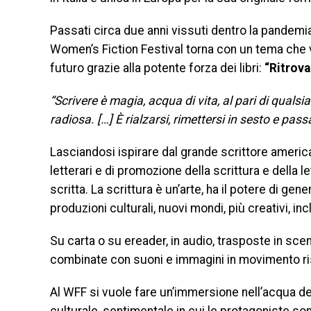
Passati circa due anni vissuti dentro la pandemia, 
Women’s Fiction Festival torna con un tema che v
futuro grazie alla potente forza dei libri:
“Ritrovar
“Scrivere è magia, acqua di vita, al pari di qualsias
radiosa. […] È rialzarsi, rimettersi in sesto e passa
Lasciandosi ispirare dal grande scrittore america
letterari e di promozione della scrittura e della le
scritta. La scrittura è un’arte, ha il potere di ge
produzioni culturali, nuovi mondi, più creativi, incl
Su carta o su ereader, in audio, trasposte in scene
combinate con suoni e immagini in movimento ris
Al WFF si vuole fare un’immersione nell’acqua della