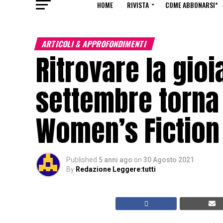
HOME
RIVISTA
COME ABBONARSI*
ARTICOLI & APPROFONDIMENTI
Ritrovare la gioi
settembre torna 
Women’s Fiction 
Published
5 anni ago
on
30 Agosto 2021
By
Redazione Leggere:tutti