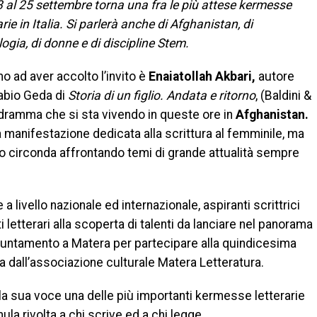
3 al 25 settembre torna una fra le più attese kermesse
arie in Italia. Si parlerà anche di Afghanistan, di
ogia, di donne e di discipline Stem.
mo ad aver accolto l’invito è
Enaiatollah Akbari,
autore
abio Geda di
Storia di un figlio. Andata e ritorno
, (Baldini &
 dramma che si sta vivendo in queste ore in
Afghanistan.
 manifestazione dedicata alla scrittura al femminile, ma
o circonda affrontando temi di grande attualità sempre
 a livello nazionale ed internazionale, aspiranti scrittrici
letterari alla scoperta di talenti da lanciare nel panorama
appuntamento a Matera per partecipare alla quindicesima
a dall’associazione culturale Matera Letteratura.
e la sua voce una delle più importanti kermesse letterarie
mula rivolta a chi scrive ed a chi legge.