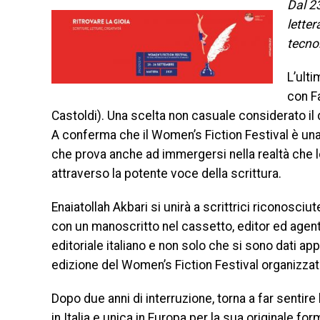
Dal 2
letter
tecnol
L’ulti
con F
Castoldi). Una scelta non casuale considerato il
A conferma che il Women’s Fiction Festival è una
che prova anche ad immergersi nella realtà che l
attraverso la potente voce della scrittura.
Enaiatollah Akbari si unirà a scrittrici riconosciute
con un manoscritto nel cassetto, editor ed agenti 
editoriale italiano e non solo che si sono dati 
edizione del Women’s Fiction Festival organizzat
Dopo due anni di interruzione, torna a far sentir
in Italia e unica in Europa per la sua originale for