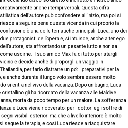
intrecciando discorso diretto e indiretto e mescolando
creativamente anche i tempi verbali. Questa cifra
stilistica dell’autore può confondere all’inizio, ma poi si
riesce a seguire bene questa vicenda in cui proprio la
confusione è una delle tematiche principali: Luca, uno dei
due protagonisti dell’opera e, si intuisce, anche alter ego
dell’autore, sta affrontando un pesante lutto e non sa
come uscirne. Il suo amico Max fa di tutto per stargli
vicino e decide anche di proporgli un viaggio in
Thailandia, per farlo distrarre un po’: i preparativi per la
 e anche durante il lungo volo sembra essere molto
ndo si entra nel vivo della vacanza. Dopo un bagno, Luca
cristallino gli ha ricordato della vacanza alle Maldive
Arianna, morta da poco tempo per un malore. La sofferenza
nza e Luca viene ricoverato: per i dottori egli soffre di
egni visibili esteriori ma che a livello interiore è molto
si segue la terapia, e così Luca riesce a riacquistare