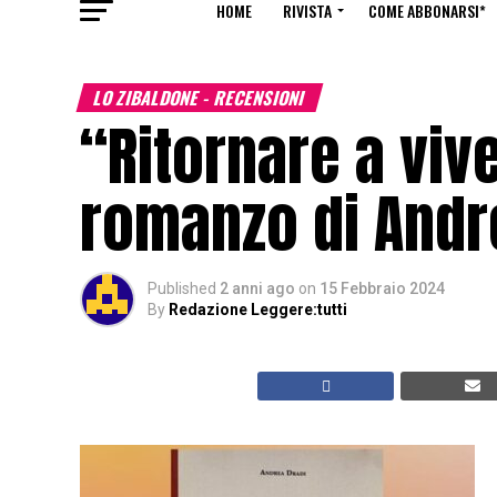
HOME
RIVISTA
COME ABBONARSI*
LO ZIBALDONE - RECENSIONI
“Ritornare a vive
romanzo di Andr
Published
2 anni ago
on
15 Febbraio 2024
By
Redazione Leggere:tutti