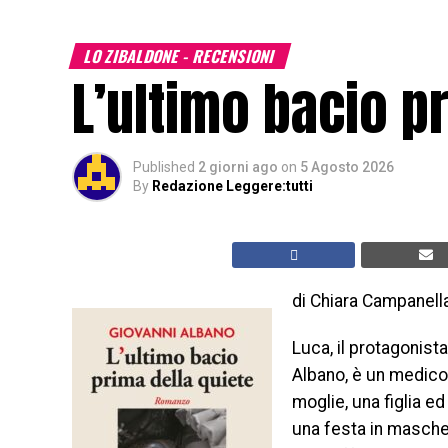
LO ZIBALDONE - RECENSIONI
L’ultimo bacio p
Published
2 giorni ago
on
5 Agosto 2026
By
Redazione Leggere:tutti
di Chiara Campanell
Luca, il protagonist
Albano, è un medico
moglie, una figlia ed
una festa in maschera