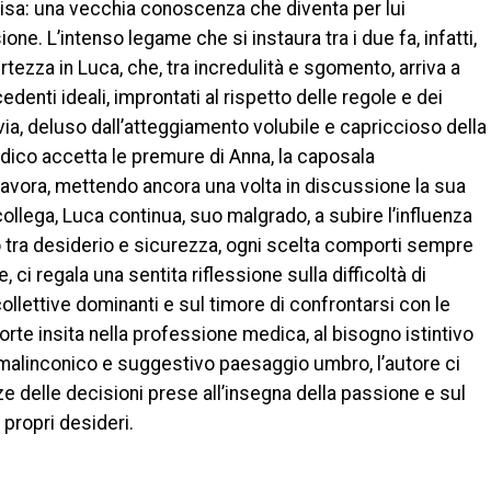
lisa: una vecchia conoscenza che diventa per lui
ne. L’intenso legame che si instaura tra i due fa, infatti,
rtezza in Luca, che, tra incredulità e sgomento, arriva a
edenti ideali, improntati al rispetto delle regole e dei
avia, deluso dall’atteggiamento volubile e capriccioso della
dico accetta le premure di Anna, la caposala
 lavora, mettendo ancora una volta in discussione la sua
ollega, Luca continua, suo malgrado, a subire l’influenza
ro tra desiderio e sicurezza, ogni scelta comporti sempre
, ci regala una sentita riflessione sulla difficoltà di
ollettive dominanti e sul timore di confrontarsi con le
morte insita nella professione medica, al bisogno istintivo
l malinconico e suggestivo paesaggio umbro, l’autore ci
 delle decisioni prese all’insegna della passione e sul
 propri desideri.