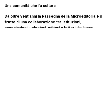
Una comunità che fa cultura
Da oltre vent’anni la Rassegna della Microeditoria è il
frutto di una collaborazione tra istituzioni,
associazioni, volontari, editori e lettori
che hanno
scelto di fare della cultura uno strumento di crescita,
partecipazione e valorizzazione del territorio.
«
La Rassegna della Microeditoria rappresenta uno degli
appuntamenti culturali più significativi per la nostra città e
per l’intero territorio
– afferma il Sindaco di Chiari,
Gabriele
Zotti
e prosegue-
In un tempo caratterizzato da
cambiamenti rapidi e da informazioni sempre più
frammentate, il libro continua a essere uno straordinario
strumento di conoscenza, dialogo e crescita personale.
Chiari è orgogliosa di accogliere ancora una volta editori,
autori e lettori provenienti da tutta Italia, confermandosi
una città che investe nella cultura come elemento di
coesione sociale e di sviluppo
».