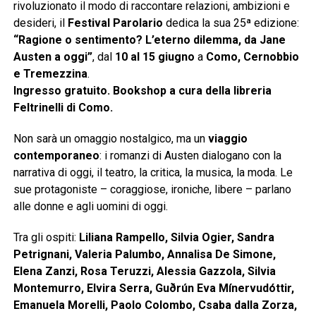
rivoluzionato il modo di raccontare relazioni, ambizioni e
desideri, il
Festival Parolario
dedica la sua 25ª edizione:
“Ragione o sentimento? L’eterno dilemma, da Jane
Austen a oggi”
, dal
10 al 15 giugno
a
Como, Cernobbio
e Tremezzina
.
Ingresso gratuito. Bookshop a cura della libreria
Feltrinelli di Como.
Non sarà un omaggio nostalgico, ma un
viaggio
contemporaneo
: i romanzi di Austen dialogano con la
narrativa di oggi, il teatro, la critica, la musica, la moda. Le
sue protagoniste – coraggiose, ironiche, libere – parlano
alle donne e agli uomini di oggi.
Tra gli ospiti:
Liliana Rampello, Silvia Ogier, Sandra
Petrignani, Valeria Palumbo, Annalisa De Simone,
Elena Zanzi, Rosa Teruzzi, Alessia Gazzola, Silvia
Montemurro, Elvira Serra, Guðrún Eva Mínervudóttir,
Emanuela Morelli, Paolo Colombo, Csaba dalla Zorza,