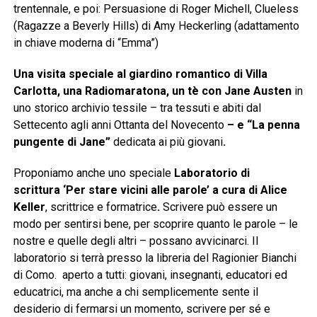
trentennale, e poi: Persuasione di Roger Michell, Clueless
(Ragazze a Beverly Hills) di Amy Heckerling (adattamento
in chiave moderna di “Emma”)
Una visita speciale al giardino romantico di Villa
Carlotta
, una Radiomaratona, un tè con Jane Austen
in
uno storico archivio tessile – tra tessuti e abiti dal
Settecento agli anni Ottanta del Novecento
– e “La penna
pungente di Jane”
dedicata ai più giovani
.
Proponiamo anche uno speciale
Laboratorio di
scrittura ‘Per stare vicini alle parole’ a cura di Alice
Keller
, scrittrice e formatrice
.
Scrivere può essere un
modo per sentirsi bene, per scoprire quanto le parole – le
nostre e quelle degli altri – possano avvicinarci.
Il
laboratorio si terrà presso la libreria del Ragionier Bianchi
di Como. aperto a tutti: giovani, insegnanti, educatori ed
educatrici, ma anche a chi semplicemente sente il
desiderio di fermarsi un momento, scrivere per sé e