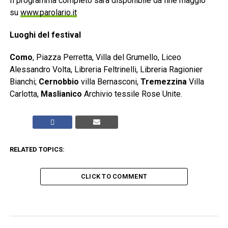
Il programma completo sarà disponibile da fine maggio
su
www.parolario.it
Luoghi del festival
Como
, Piazza Perretta, Villa del Grumello, Liceo
Alessandro Volta, Libreria Feltrinelli, Libreria Ragionier
Bianchi;
Cernobbio
villa Bernasconi,
Tremezzina
Villa
Carlotta,
Maslianico
Archivio tessile Rose Unite.
RELATED TOPICS:
CLICK TO COMMENT