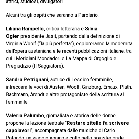
attrici, studiosi, divulgatori.
Alcuni tra gli ospiti che saranno a Parolario:
Liliana Rampello,
critica letteraria
e
Silvia
Ogier
presidente Jasit, partendo dalla definizione di
Virginia Woolf (“la più perfetta”), esploreranno la modernità
dell’opera austeniana e le recenti pubblicazioni italiane, tra
cui i Meridiani Mondadori e La Mappa di Orgoglio e
Pregiudizio (Il Saggiatore).
Sandra Petrignani
, autrice di Lessico femminile,
intreccerà le voci di Austen, Woolf, Ginzburg, Ernaux, Plath,
Bachmann, Arendt e altre protagoniste della scrittura al
femminile.
Valeria Palumbo
, giornalista e storica delle donne,
propone la lezione teatrale “
Restare zitelle fa scrivere
capolavori
”, accompagnata dalle musiche di Carlo
Rotondo: un viaggio ironico e colto nello spinster pride,