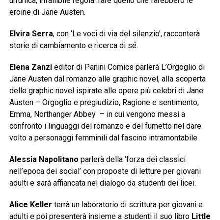
un’unica, infallibile regola: fare quello che farebbero le
eroine di Jane Austen.
Elvira Serra
, con ‘Le voci di via del silenzio’, racconterà
storie di cambiamento e ricerca di sé.
Elena Zanzi
editor di Panini Comics parlerà L’Orgoglio di
Jane Austen dal romanzo alle graphic novel, alla scoperta
delle graphic novel ispirate alle opere più celebri di Jane
Austen – Orgoglio e pregiudizio, Ragione e sentimento,
Emma, Northanger Abbey – in cui vengono messi a
confronto i linguaggi del romanzo e del fumetto nel dare
volto a personaggi femminili dal fascino intramontabile
Alessia Napolitano
parlerà della ‘forza dei classici
nell’epoca dei social’ con proposte di letture per giovani
adulti e sarà affiancata nel dialogo da studenti dei licei.
Alice Keller
terrà un laboratorio di scrittura per giovani e
adulti e poi presenterà insieme a studenti il suo libro
Little