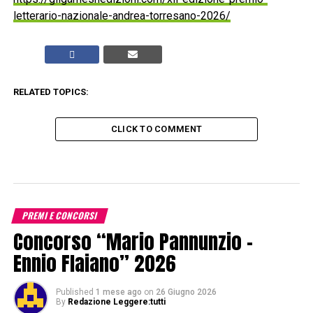
letterario-nazionale-andrea-torresano-2026/
RELATED TOPICS:
CLICK TO COMMENT
PREMI E CONCORSI
Concorso “Mario Pannunzio –
Ennio Flaiano” 2026
Published
1 mese ago
on
26 Giugno 2026
By
Redazione Leggere:tutti