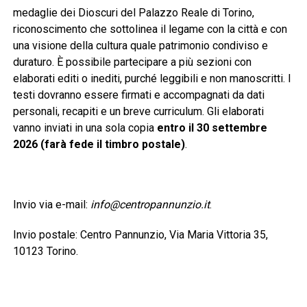
medaglie dei Dioscuri del Palazzo Reale di Torino,
riconoscimento che sottolinea il legame con la città e con
una visione della cultura quale patrimonio condiviso e
duraturo. È possibile partecipare a più sezioni con
elaborati editi o inediti, purché leggibili e non manoscritti. I
testi dovranno essere firmati e accompagnati da dati
personali, recapiti e un breve curriculum. Gli elaborati
vanno inviati in una sola copia
entro il 30 settembre
2026 (farà fede il timbro postale)
.
Invio via e-mail:
info@centropannunzio.it
.
Invio postale: Centro Pannunzio, Via Maria Vittoria 35,
10123 Torino.
È previsto un contributo di 25 euro per ogni sezione a cui
si partecipa. La ricevuta del versamento dovrà essere