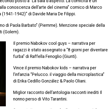
 secondo posto a “La sala d’aspetto. La comicità è un
 alla conoscenza dell’arte del cinema” comico di Marco
a (1941-1942)” di Davide Maria De Filippi.
dono di Paola Barbato” (Piemme). Menzione speciale della
ti (Golem).
Il premio Nabokov cool guys – narrativa per
ragazzi è stato assegnato a “8 giorni per diventare
furba” di Raffella Fenoglio (Giunti).
Vince il premio Nabokov kids – narrativa per
l’infanzia “Pelucco. il viaggio della microplastica”
di Erika Cedillo González & Paolo Oliani.
Miglior racconto dell’antologia racconti inediti Il
nonno perso di Vito Tarantini.