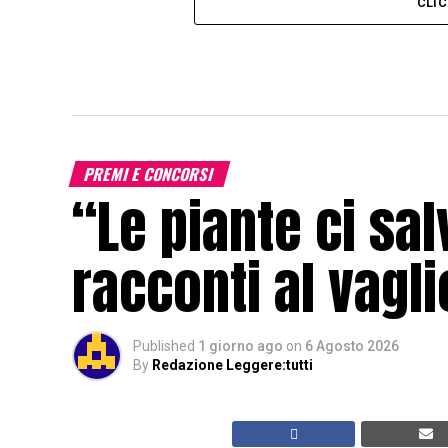
CLI
PREMI E CONCORSI
“Le piante ci sa
racconti al vagli
Published
1 giorno ago
on
6 Agosto 2026
By
Redazione Leggere:tutti