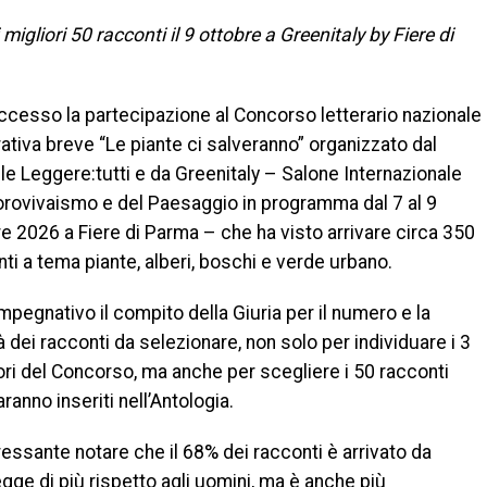
igliori 50 racconti il 9 ottobre a Greenitaly by Fiere di
ccesso la partecipazione al Concorso letterario nazionale
rativa breve “Le piante ci salveranno” organizzato dal
e Leggere:tutti e da Greenitaly – Salone Internazionale
lorovivaismo e del Paesaggio in programma dal 7 al 9
e 2026 a Fiere di Parma – che ha visto arrivare circa 350
ti a tema piante, alberi, boschi e verde urbano.
mpegnativo il compito della Giuria per il numero e la
à dei racconti da selezionare, non solo per individuare i 3
ori del Concorso, ma anche per scegliere i 50 racconti
ranno inseriti nell’Antologia.
ressante notare che il 68% dei racconti è arrivato da
gge di più rispetto agli uomini, ma è anche più