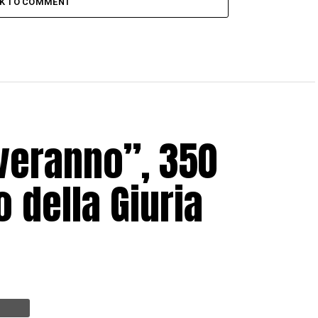
CK TO COMMENT
lveranno”, 350
o della Giuria