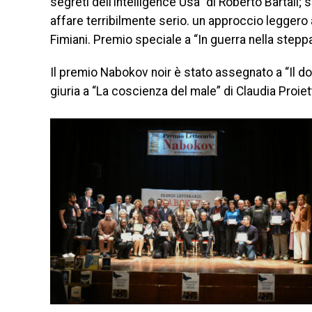
segreti dell’intelligence Usa” di Roberto Bartali;
affare terribilmente serio. un approccio leggero
Fimiani. Premio speciale a “In guerra nella stepp
Il premio Nabokov noir è stato assegnato a “Il 
giuria a “La coscienza del male” di Claudia Proiet