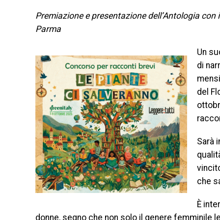
Premiazione e presentazione dell’Antologia con i m
Parma
Un su
di nar
mensil
del F
ottobr
raccon
Sarà i
qualit
vincit
che sa
È inte
donne, segno che non solo il genere femminile le