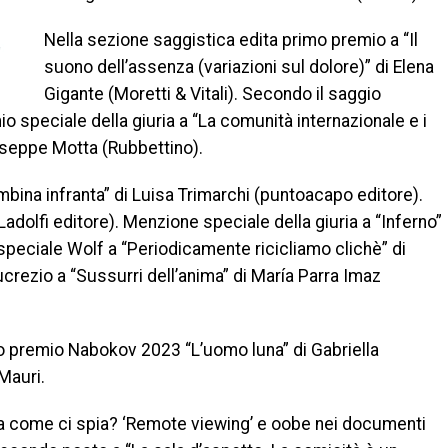
Nella sezione saggistica edita primo premio a “Il
suono dell’assenza (variazioni sul dolore)” di Elena
Gigante (Moretti & Vitali). Secondo il saggio
o speciale della giuria a “La comunità internazionale e i
iuseppe Motta (Rubbettino).
mbina infranta” di Luisa Trimarchi (puntoacapo editore).
dolfi editore). Menzione speciale della giuria a “Inferno”
peciale Wolf a “Periodicamente ricicliamo clichè” di
ucrezio a “Sussurri dell’anima” di María Parra Imaz
rimo premio Nabokov 2023 “L’uomo luna” di Gabriella
Mauri.
Cia come ci spia? ‘Remote viewing’ e oobe nei documenti