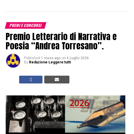
PREMI E CONCORSI
Premio Letterario di Narrativa e
Poesia “Andrea Torresano”.
Published
1 mese ago
on
6 Luglio 2026
By
Redazione Leggere:tutti