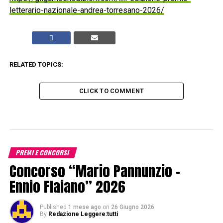
letterario-nazionale-andrea-torresano-2026/
RELATED TOPICS:
CLICK TO COMMENT
PREMI E CONCORSI
Concorso “Mario Pannunzio –
Ennio Flaiano” 2026
Published
1 mese ago
on
26 Giugno 2026
By
Redazione Leggere:tutti