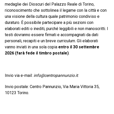
medaglie dei Dioscuri del Palazzo Reale di Torino,
riconoscimento che sottolinea il legame con la città e con
una visione della cultura quale patrimonio condiviso e
duraturo. È possibile partecipare a più sezioni con
elaborati editi o inediti, purché leggibili e non manoscritti. I
testi dovranno essere firmati e accompagnati da dati
personali, recapiti e un breve curriculum. Gli elaborati
vanno inviati in una sola copia
entro il 30 settembre
2026 (farà fede il timbro postale)
.
Invio via e-mail:
info@centropannunzio.it
.
Invio postale: Centro Pannunzio, Via Maria Vittoria 35,
10123 Torino.
È previsto un contributo di 25 euro per ogni sezione a cui
si partecipa. La ricevuta del versamento dovrà essere