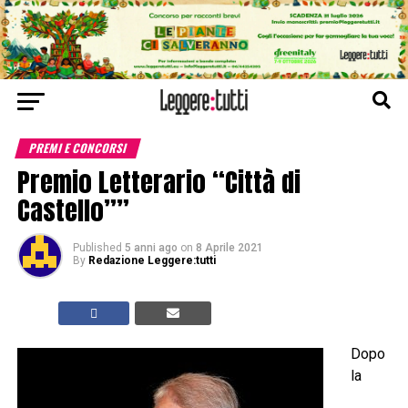
PREMI E CONCORSI
Premio Letterario “Città di
Castello””
Published
5 anni ago
on
8 Aprile 2021
By
Redazione Leggere:tutti
Dopo
la