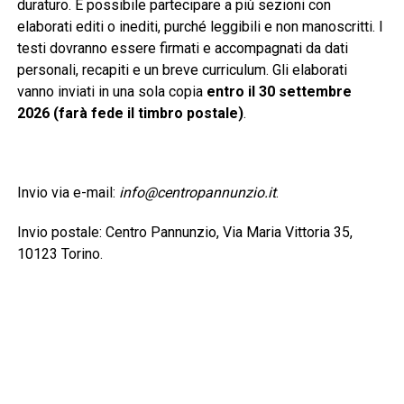
duraturo. È possibile partecipare a più sezioni con
elaborati editi o inediti, purché leggibili e non manoscritti. I
testi dovranno essere firmati e accompagnati da dati
personali, recapiti e un breve curriculum. Gli elaborati
vanno inviati in una sola copia
entro il 30 settembre
2026 (farà fede il timbro postale)
.
Invio via e-mail:
info@centropannunzio.it
.
Invio postale: Centro Pannunzio, Via Maria Vittoria 35,
10123 Torino.
È previsto un contributo di 25 euro per ogni sezione a cui
si partecipa. La ricevuta del versamento dovrà essere
allegata all’elaborato.
Sezione A
– Poesia: massimo cinque liriche edite o
inedite a tema libero.