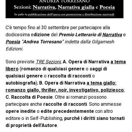
C’è tempo fino al 30 settembre per parteciapre alla
dodicesima e
dizione
del
Premio Letterario di
Narrativa
e
Poesia
“
Andrea Torresano
” indetta dalla Gilgamesh
Edizioni.
Sono previste
TRE Sezioni
,
A.
Opera di Narrativa
a tema
libero
(
romanzo di qualsiasi genere
o
saggi di
qualsiasi genere
o
raccolta di racconti
o
autobiografia
);
B. Opera di Narrativa
a tema giallo:
romanzo giallo, thriller, noir, investigativo, poliziesco
;
C. Raccolta di Poesie
. Oltre ai romanzi possono
partecipare anche
raccolte di racconti
. Sono ammesse
opere inedite
o
edite precedentemente
con altro
editore o in Self-Publishing,
purché i diritti siano tornati
di proprietà dell’Autore
.