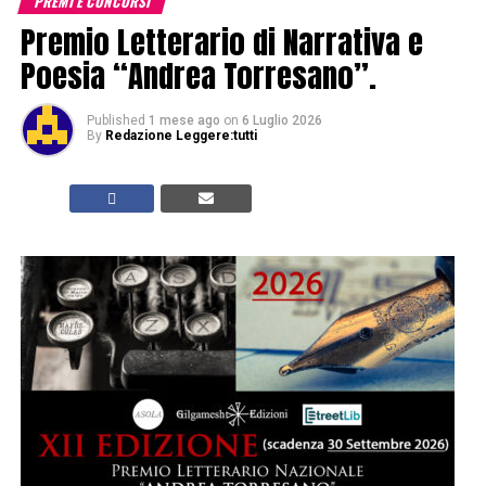
PREMI E CONCORSI
Premio Letterario di Narrativa e
Poesia “Andrea Torresano”.
Published
1 mese ago
on
6 Luglio 2026
By
Redazione Leggere:tutti