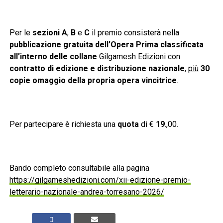
Per le
sezioni A
,
B
e
C
il premio consisterà nella
pubblicazione gratuita dell’Opera Prima classificata
all’interno delle collane
Gilgamesh Edizioni con
contratto di edizione e distribuzione nazionale
,
più
30
copie omaggio della propria opera vincitrice
.
Per partecipare è richiesta una
quota
di €
19
.,00.
Bando completo consultabile alla pagina
https://gilgameshedizioni.com/xii-edizione-premio-
letterario-nazionale-andrea-torresano-2026/