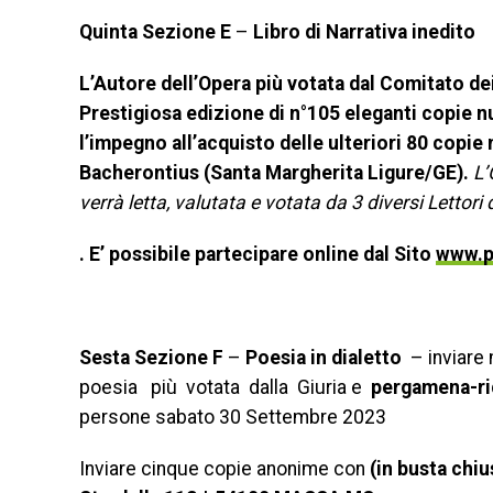
Quinta Sezione E
–
Libro di Narrativa inedito
L’Autore dell’Opera più votata dal Comitato de
Prestigiosa edizione di n°105 eleganti copie nu
l’impegno all’acquisto delle ulteriori 80 copie
Bacherontius (Santa Margherita Ligure/GE).
L’
verrà letta, valutata e votata da 3 diversi Lettori 
.
E’ possibile partecipare online dal Sito
www.p
Sesta Sezione F
–
Poesia in dialetto
– inviare 
poesia più votata dalla Giuria e
pergamena-r
persone sabato 30 Settembre 2023
Inviare cinque copie anonime con
(in busta chiu