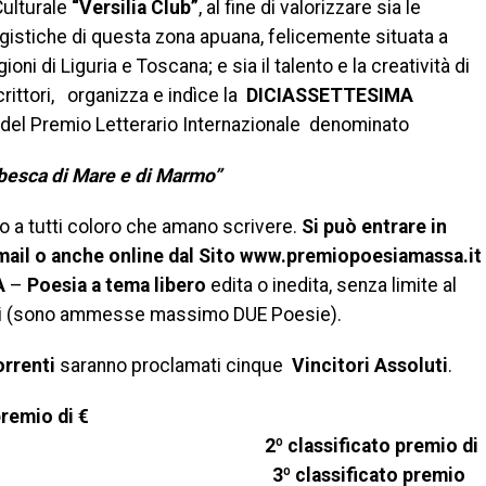
Culturale
“Versilia Club”
, al fine di valorizzare sia le
istiche di questa zona apuana, felicemente situata a
ioni di Liguria e Toscana; e sia il talento e la creatività di
Scrittori, organizza e indìce la
DICIASSETTESIMA
del Premio Letterario Internazionale denominato
abesca di Mare e di Marmo”
to a tutti coloro che amano scrivere.
Si può entrare in
mail o anche online dal Sito www.premiopoesiamassa.it
A
–
Poesia a tema libero
edita o inedita, senza limite al
si (sono ammesse massimo DUE Poesie).
orrenti
saranno proclamati cinque
Vincitori Assoluti
.
premio di €
º classificato premio di
3º classificato premio