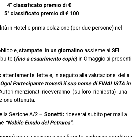
to premio di €
premio di € 100
lità in Hotel e prima colazione (per due persone) nel
bblico e,
stampate in un giornalino
assieme ai
SEI
ibuite (
fino a esaurimento copie
) in Omaggio ai presenti
o attentamente lette e, in seguito alla valutazione della
i. Ogni Partecipante troverà il suo nome di FINALISTA in
Autori menzionati riceveranno (su loro richiesta) una
zione ottenuta.
nella Sezione A/2 –
Sonetti:
riceverai subito per mail a
ome
“Nobile Emulo del Petrarca”.