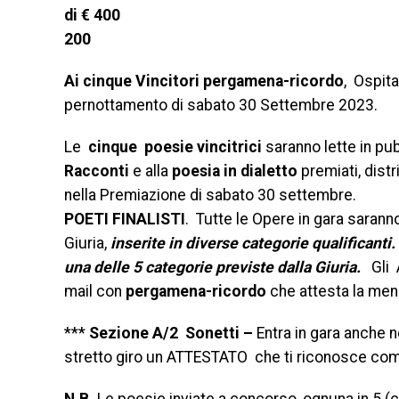
di € 400 4° classifica
200 5° classificato 
Ai cinque Vincitori pergamena-ricordo
, Ospita
pernottamento di sabato 30 Settembre 2023.
Le
cinque poesie vincitrici
saranno lette in pu
Racconti
e alla
poesia in dialetto
premiati, distr
nella Premiazione di sabato 30 settembre.
POETI FINALISTI
. Tutte le Opere in gara sarann
Giuria,
inserite in diverse categorie qualificant
una delle 5 categorie previste dalla Giuria.
Gli 
mail con
pergamena-ricordo
che attesta la men
***
Sezione A
/2
Sonetti –
Entra in gara anche 
stretto giro un ATTESTATO che ti riconosce c