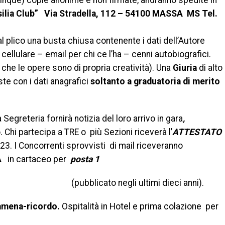
cinque) copie anonime e non firmate, andranno spedite in
silia Club” Via Stradella, 112 – 54100 MASSA MS
Tel.
l plico una busta chiusa contenente i dati dell’Autore
llulare – email per chi ce l’ha – cenni autobiografici.
o che le opere sono di propria creatività). Una
Giuria
di alto
uste con i dati anagrafici
soltanto a graduatoria di merito
a Segreteria fornirà notizia del loro arrivo in gara
,
Chi partecipa a TRE o più Sezioni riceverà l’
ATTESTATO
23. I Concorrenti sprovvisti di mail riceveranno
A
in cartaceo per
posta 1
sie edito
(pubblicato negli ultimi dieci anni).
mena-ricordo
.
Ospitalità in Hotel e prima colazione per