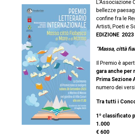
L’Associazione 
bellezze paesagg
confine fra le Reg
Artisti, Poeti e 
EDIZIONE 2023
“Massa, città fi
Il Premio è aper
gara anche per 
Prima Sezione 
numero dei ver
Tra tutti i Conc
1º classificato 
1.000 2
€ 600 