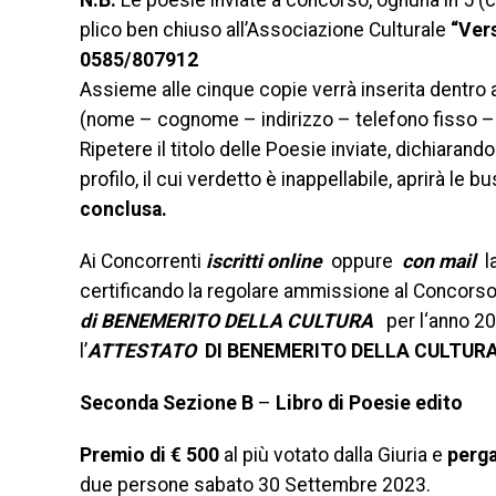
N.B.
Le poesie inviate a concorso, ognuna in 5 (
plico ben chiuso all’Associazione Culturale
“Ver
0585/807912
Assieme alle cinque copie verrà inserita dentro a
(nome – cognome – indirizzo – telefono fisso – ce
Ripetere il titolo delle Poesie inviate, dichiarand
profilo, il cui verdetto è inappellabile, aprirà le b
conclusa.
Ai Concorrenti
iscritti online
oppure
con mail
l
certificando la regolare ammissione al Concorso. 
di BENEMERITO DELLA CULTURA
per l‘anno 20
l’
ATTESTATO
DI BENEMERITO
DELLA CULTUR
Seconda Sezione B
–
Libro di Poe
Premio di € 500
al più votato dalla Giuria e
perga
due persone sabato 30 Settembre 2023.