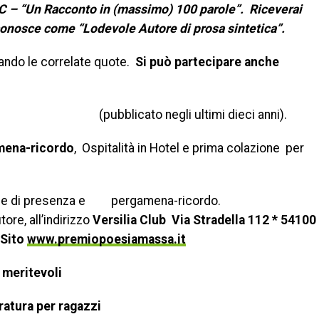
 C – “Un Racconto in (massimo) 100 parole”. Riceverai
conosce come “Lodevole Autore di prosa sintetica”.
viando le correlate quote.
Si può
partecipare anche
tiva edito
(pubblicato negli ultimi dieci anni).
mena-ricordo
, Ospitalità in Hotel e prima colazione per
e di presenza e pergamena-ricordo.
ore, all’indirizzo
Versilia Club Via Stradella 112 * 54100
 Sito
www.premiopoesiamassa.it
 meritevoli
ratura per ragazzi