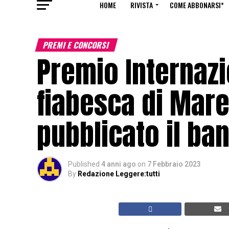
HOME
RIVISTA
COME ABBONARSI*
PREMI E CONCORSI
Premio Internazi
fiabesca di Mar
pubblicato il ba
Published
4 anni ago
on
7 Febbraio 2023
By
Redazione Leggere:tutti