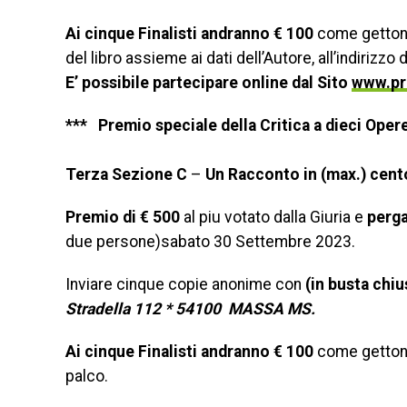
Ai cinque Finalisti andranno € 100
come gettone
del libro assieme ai dati dell’Autore, all’indirizzo 
E’ possibile partecipare online dal Sito
www.pr
*** Premio speciale della Critica a dieci Oper
Terza Sezione C
–
Un Racconto in (max.) cent
Premio di € 500
al piu votato dalla Giuria e
perg
due persone)sabato 30 Settembre 2023.
Inviare cinque copie anonime con
(in busta chiu
Stradella 112 * 54100 MASSA MS
.
Ai cinque Finalisti andranno € 100
come gettone
palco.