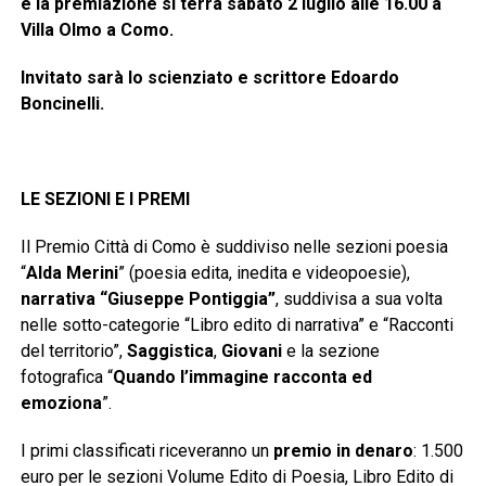
e la premiazione si terrà sabato 2 luglio alle 16.00 a
Villa Olmo a Como.
Invitato sarà lo scienziato e scrittore Edoardo
Boncinelli.
LE SEZIONI E I PREMI
Il Premio Città di Como è suddiviso nelle sezioni poesia
“
Alda Merini
” (poesia edita, inedita e videopoesie),
narrativa “Giuseppe Pontiggia”
, suddivisa a sua volta
nelle sotto-categorie “Libro edito di narrativa” e “Racconti
del territorio”,
Saggistica
,
Giovani
e la sezione
fotografica “
Quando l’immagine racconta ed
emoziona
”.
I primi classificati riceveranno un
premio in denaro
: 1.500
euro per le sezioni Volume Edito di Poesia, Libro Edito di