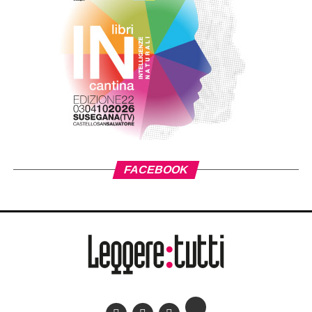
A conferma di tale vocazione, il premio si apre a discipline
diverse, articolandosi in quattro sezioni: poesia, narrativa,
giornalismo e saggistica, tesi di laurea. Per ogni sezione
saranno proclamati un primo, un secondo e un terzo
classificato. Ai vincitori verranno conferite le tradizionali
medaglie dei Dioscuri del Palazzo Reale di Torino,
riconoscimento che sottolinea il legame con la città e con
una visione della cultura quale patrimonio condiviso e
duraturo. È possibile partecipare a più sezioni con
elaborati editi o inediti, purché leggibili e non manoscritti. I
testi dovranno essere firmati e accompagnati da dati
personali, recapiti e un breve curriculum. Gli elaborati
vanno inviati in una sola copia
entro il 30 settembre
2026 (farà fede il timbro postale)
.