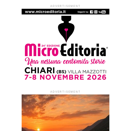
PREMI E CONCORSI
Concorso “Mario Pannunzio –
Ennio Flaiano” 2026
Published
1 mese ago
on
26 Giugno 2026
By
Redazione Leggere:tutti
Il
Centro