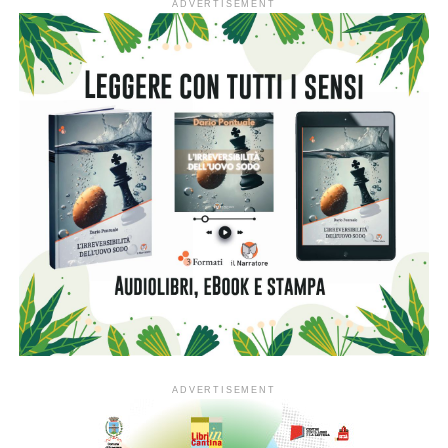
Pannunzio di Torino rinnova l’invito a studiosi, giornalisti,
narratori e poeti attraverso l’edizione 2026 del Concorso
“Mario Pannunzio-Ennio Flaiano”. Il bando rimarca
esplicitamente la lezione civile e letteraria di due figure
che hanno fatto del pensiero indipendente il loro tratto
distintivo. Oltre a Mario Pannunzio, anima fondante del
settimanale “Il Mondo”, l’iniziativa è dedicata anche a
Ennio Flaiano, scrittore e osservatore acutissimo dei vizi
e delle contraddizioni del Novecento italiano. «D’altronde,
entrambi hanno incarnato una tradizione intellettuale che
rifiutava a spada tratta il conformismo, privilegiando il
dubbio rispetto alle certezze ideologiche:
“L’immaginazione al potere. Ma quale immaginazione
accetterà di restarvi?”, si domandava Flaiano con la
consueta ironia deflagrante, poiché considerava la
letteratura uno spazio di responsabilità individuale prima
ancora che un esercizio estetico», commenta il professor
Pier Franco Quaglieni (
foto
), storico e fondatore del
Centro Pannunzio.