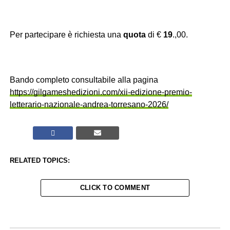
Per partecipare è richiesta una
quota
di €
19
.,00.
Bando completo consultabile alla pagina
https://gilgameshedizioni.com/xii-edizione-premio-
letterario-nazionale-andrea-torresano-2026/
RELATED TOPICS:
CLICK TO COMMENT