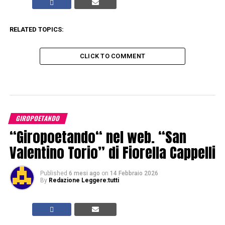
RELATED TOPICS:
CLICK TO COMMENT
GIROPOETANDO
“Giropoetando“ nel web. “San
Valentino Torio” di Fiorella Cappelli
Published
6 mesi ago
on
14 Febbraio 2026
By
Redazione Leggere:tutti