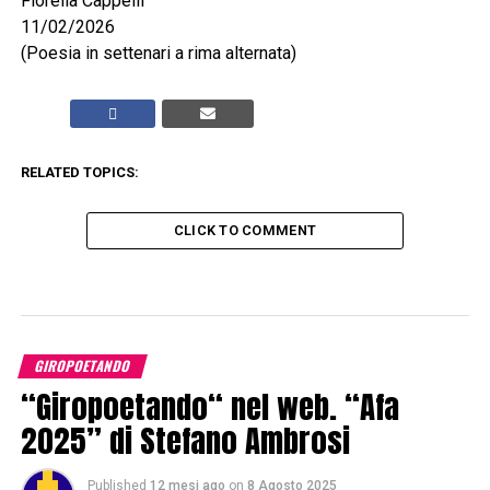
Fiorella Cappelli
11/02/2026
(Poesia in settenari a rima alternata)
RELATED TOPICS:
CLICK TO COMMENT
GIROPOETANDO
“Giropoetando“ nel web. “Afa
2025” di Stefano Ambrosi
Published
12 mesi ago
on
8 Agosto 2025