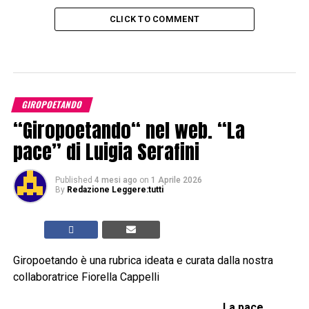
CLICK TO COMMENT
GIROPOETANDO
“Giropoetando“ nel web. “La
pace” di Luigia Serafini
Published
4 mesi ago
on
1 Aprile 2026
By
Redazione Leggere:tutti
Giropoetando è una rubrica ideata e curata dalla nostra
collaboratrice Fiorella Cappelli
La pace