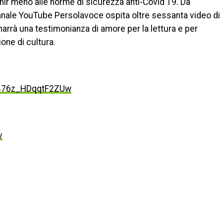
nir meno alle norme di sicurezza anti-Covid 19. Da
 canale YouTube Persolavoce ospita oltre sessanta video di
e rimarrà una testimonianza di amore per la lettura e per
one di cultura.
BB76z_HDqqtF2ZUw
v