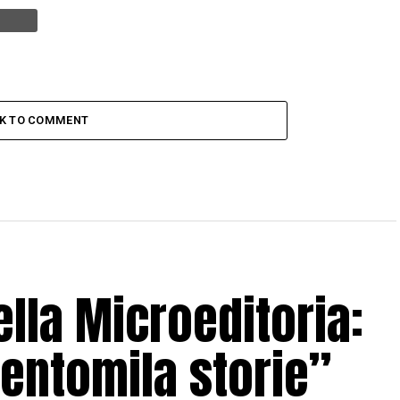
CK TO COMMENT
lla Microeditoria:
entomila storie”