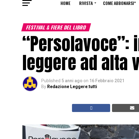
HOME
RIVISTA
COME ABBONARSI*
FESTIVAL & FIERE DEL LIBRO
“Persolavoce”: i
leggere ad alta 
Published
5 anni ago
on
16 Febbraio 2021
By
Redazione Leggere:tutti