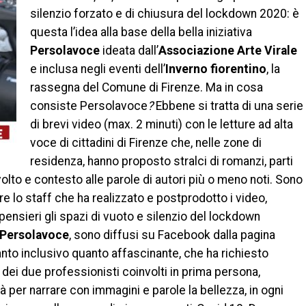
silenzio forzato e di chiusura del lockdown 2020: è
questa l’idea alla base della bella iniziativa
Persolavoce
ideata dall’
Associazione Arte Virale
e inclusa negli eventi dell’
Inverno fiorentino
, la
rassegna del Comune di Firenze. Ma in cosa
consiste Persolavoce
?
Ebbene si tratta di una serie
di brevi video (max. 2 minuti) con le letture ad alta
voce di cittadini di Firenze che, nelle zone di
residenza, hanno proposto stralci di romanzi, parti
olto e contesto alle parole di autori più o meno noti. Sono
 lo staff che ha realizzato e postprodotto i video,
pensieri gli spazi di vuoto e silenzio del lockdown
 Persolavoce
, sono diffusi su Facebook dalla pagina
anto inclusivo quanto affascinante, che ha richiesto
dei due professionisti coinvolti in prima persona,
tà per narrare con immagini e parole la bellezza, in ogni