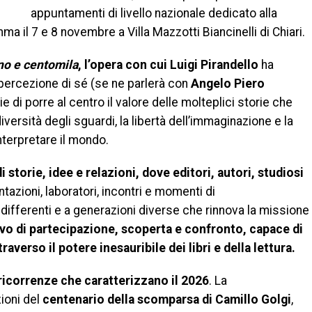
appuntamenti di livello nazionale dedicato alla
a il 7 e 8 novembre a Villa Mazzotti Biancinelli di Chiari.
no e centomila
, l’opera con cui Luigi Pirandello
ha
a percezione di sé (se ne parlerà con
Angelo Piero
e di porre al centro il valore delle molteplici storie che
versità degli sguardi, la libertà dell’immaginazione e la
interpretare il mondo.
 storie, idee e relazioni, dove editori, autori, studiosi
azioni, laboratori, incontri e momenti di
ifferenti e a generazioni diverse che rinnova la missione
ivo di partecipazione, scoperta e confronto, capace di
traverso il potere inesauribile dei libri e della lettura.
ricorrenze che caratterizzano il 2026
. La
zioni del
centenario della scomparsa di Camillo Golgi
,