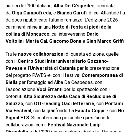
autrici del ‘900 italiano,
Alba De Céspedes
, ricordata
da
Olga Campofreda
, e
Bianca Garufi
, di cui Atlantide ha
da poco ripubblicato l’ultimo romanzo. L’edizione 2026
culminerà infine in una
Notte di festa ai piedi della
collina di Moncucco
, cui interverranno
Dario
Voltolini
,
Marta Cai
,
Giacomo Bona
e
Gian Marco Griffi
.
Tra le
nuove collaborazioni
di questa edizione, quelle
con il
Centro Studi Interuniversitario Gozzano-
Pavese
e l’
Università di Catania
per la presentazione
del progetto PAVES-e, con il festival
Contemporanea di
Biella
per l’omaggio ad Alba De Céspedes, con
l’associazione
Voci Erranti
per lo spettacolo con i
detenuti
Alta Sicurezza della Casa di Reclusione di
Saluzzo
, con
Off-reading Oasi letterarie
, con
Portami
Via Festival
, con la granfondo
La Fausto Coppi
e con
No
Signal ETS
. Si confermano poi anche quest’anno le
collaborazioni con il
Festival Nazionale Luigi
Pirandello
e del ‘900 per un dialogo ideale tra Pavese e