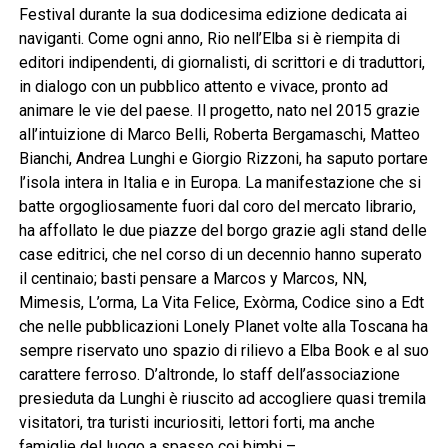
Festival durante la sua dodicesima edizione dedicata ai
naviganti. Come ogni anno, Rio nell’Elba si è riempita di
editori indipendenti, di giornalisti, di scrittori e di traduttori,
in dialogo con un pubblico attento e vivace, pronto ad
animare le vie del paese. Il progetto, nato nel 2015 grazie
all’intuizione di Marco Belli, Roberta Bergamaschi, Matteo
Bianchi, Andrea Lunghi e Giorgio Rizzoni, ha saputo portare
l’isola intera in Italia e in Europa. La manifestazione che si
batte orgogliosamente fuori dal coro del mercato librario,
ha affollato le due piazze del borgo grazie agli stand delle
case editrici, che nel corso di un decennio hanno superato
il centinaio; basti pensare a Marcos y Marcos, NN,
Mimesis, L’orma, La Vita Felice, Exòrma, Codice sino a Edt
che nelle pubblicazioni Lonely Planet volte alla Toscana ha
sempre riservato uno spazio di rilievo a Elba Book e al suo
carattere ferroso. D’altronde, lo staff dell’associazione
presieduta da Lunghi è riuscito ad accogliere quasi tremila
visitatori, tra turisti incuriositi, lettori forti, ma anche
famiglie del luogo a spasso coi bimbi –