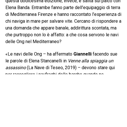
questa dodicesima edizione, invece, è salita sul palco con
Elena Banda. Entrambe fanno parte dell’equipaggio di terra
di Mediterranea Firenze e hanno raccontato l’esperienza di
chi naviga in mare per salvare vite. Cercano di rispondere a
una domanda che appare banale, addirittura scontata, ma
che purtroppo non lo è affatto: a che cosa servono le navi
delle Ong nel Mediterraneo?
«Le navi delle Ong – ha affermato
Giannelli
facendo sue
le parole di Elena Stancanelli in
Venne alla spiaggia un
assassino
(La Nave di Teseo, 2019) – devono stare qui
per raccogliere i naufraghi delle barche quando ne
incontrano. Questa è senza dubbio la prima risposta e
devono arrivare prima della cosiddetta Guardia Costiera
libica per evitare che i naufraghi siano riportati nelle carceri
dalle quali sono scappati. La legge del mare è ferrea e si
basa sul cuore e sul cervello di chi naviga, una barca in
difficoltà va soccorsa». Lo sforzo giornaliero di
Mediterranea lo condividono pure gli uomini e le donne