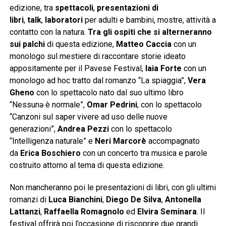
edizione, tra
spettacoli
,
presentazioni di
libri
,
talk
,
laboratori
per adulti e bambini, mostre, attività a
contatto con la natura.
Tra gli ospiti che si alterneranno
sui palchi
di questa edizione,
Matteo Caccia
con un
monologo sul mestiere di raccontare storie ideato
appositamente per il Pavese Festival,
Iaia Forte
con un
monologo ad hoc tratto dal romanzo “La spiaggia”,
Vera
Gheno
con lo spettacolo nato dal suo ultimo libro
“Nessunə è normale”,
Omar Pedrini
, con lo spettacolo
“Canzoni sul saper vivere ad uso delle nuove
generazioni”,
Andrea Pezzi
con lo spettacolo
“Intelligenza naturale” e
Neri Marcorè
accompagnato
da
Erica Boschiero
con un concerto tra musica e parole
costruito attorno al tema di questa edizione.
Non mancheranno poi le presentazioni di libri, con gli ultimi
romanzi di
Luca Bianchini
,
Diego De Silva
,
Antonella
Lattanzi
,
Raffaella Romagnolo
ed
Elvira Seminara
. Il
festival offrirà poi l’occasione di riscoprire due grandi