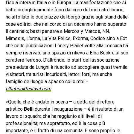
l’isola intera in Italia e in Europa. La manifestazione che si
batte orgogliosamente fuori dal coro del mercato librario,
ha affollato le due piazze del borgo grazie agli stand delle
case editrici, che nel corso di un decennio hanno superato
il centinaio; basti pensare a Marcos y Marcos, NN,
Mimesis, L’orma, La Vita Felice, Exòrma, Codice sino a Edt
che nelle pubblicazioni Lonely Planet volte alla Toscana ha
sempre riservato uno spazio di rilievo a Elba Book e al suo
carattere ferroso. D’altronde, lo staff dell’associazione
presieduta da Lunghi è riuscito ad accogliere quasi tremila
visitatori, tra turisti incuriositi, lettori forti, ma anche
famiglie del luogo a spasso coi bimbi –
elbabookfestival.com
«Quello che è andato in scena – a detta del direttore
artistico
Belli
durante l’inaugurazione – è il risultato di un
lavoro di squadra che ha raggiunto alti livelli di
professionalità; ma soprattutto, ed è la cosa più
importante, è il frutto di una comunità. E sono proprio le