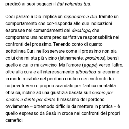
predicò ai suoi seguaci il
fiat voluntas tua
.
Così parlare a Dio implica un
rispondere a Dio
, tramite un
comportamento che cor-risponda alle sue indicazioni
espresse nei comandamenti del
decalogo
, che
comportano una nostra precisa/fattiva responsabilità nei
confronti del prossimo. Tenendo conto di quanto
sottolinea Curi, nell’osservare come il prossimo non sia
colui che mi sta più vicino (latinamente:
proximus
), bensì
quello a cui io mi avvicino. Ma l’amore (
agape
) verso l’altro,
oltre alla cura e all’interessamento
altruistico
, si esprime
in modo mirabile nel perdono cristico nei confronti dei
colpevoli: vero e proprio scandalo per l’antica mentalità
ebraica, incline ad una giustizia basata sull’
occhio per
occhio e dente per dente
. Il massimo del perdono
ovviamente ‒ oltremodo difficile da mettere in pratica ‒ è
quello espresso da Gesù in croce nei confronti dei propri
carnefici.