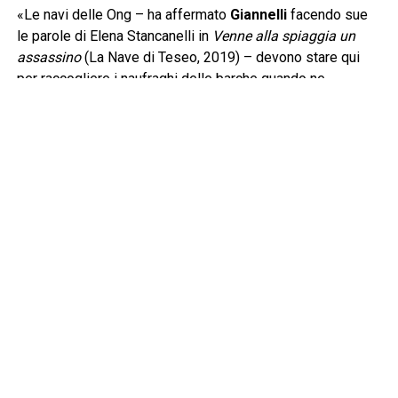
«Le navi delle Ong – ha affermato
Giannelli
facendo sue
le parole di Elena Stancanelli in
Venne alla spiaggia un
assassino
(La Nave di Teseo, 2019) – devono stare qui
per raccogliere i naufraghi delle barche quando ne
incontrano. Questa è senza dubbio la prima risposta e
devono arrivare prima della cosiddetta Guardia Costiera
libica per evitare che i naufraghi siano riportati nelle carceri
dalle quali sono scappati. La legge del mare è ferrea e si
basa sul cuore e sul cervello di chi naviga, una barca in
difficoltà va soccorsa». Lo sforzo giornaliero di
Mediterranea lo condividono pure gli uomini e le donne
imbarcati nella Flotilla con un’altra nave in grande difficoltà,
Gaza. Una lingua di terra distrutta, massacrata, dov’è stato
messo in atto, come non esita ad asserire Mantovani, “un
genocidio”. Un racconto, quello che scaturisce dal dialogo
tra i due giornalisti, che parte da lontano. Non si tratta,
infatti, della prima flotilla che vorrebbe interrompere il
blocco navale israeliano davanti a Gaza. Una di queste, il