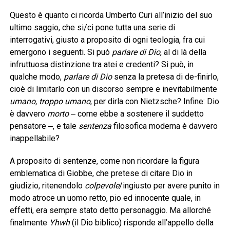
Questo è quanto ci ricorda Umberto Curi all’inizio del suo
ultimo saggio, che si/ci pone tutta una serie di
interrogativi, giusto a proposito di ogni teologia, fra cui
emergono i seguenti. Si può
parlare
di Dio
, al di là della
infruttuosa distinzione tra atei e credenti? Si può, in
qualche modo,
parlare
di Dio
senza la pretesa di de-finirlo,
cioè di limitarlo con un discorso sempre e inevitabilmente
umano, troppo umano
, per dirla con Nietzsche? Infine: Dio
è davvero
morto
‒ come ebbe a sostenere il suddetto
pensatore ‒, e tale
sentenza
filosofica moderna è davvero
inappellabile?
A proposito di sentenze, come non ricordare la figura
emblematica di Giobbe, che pretese di citare Dio in
giudizio, ritenendolo
colpevole
/ingiusto per avere punito in
modo atroce un uomo retto, pio ed innocente quale, in
effetti, era sempre stato detto personaggio. Ma allorché
finalmente
Yhwh
(il Dio biblico) risponde all’appello della