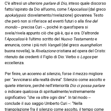
C’è altresì un ulteriore
parlare di Dio
, inteso quale discorso
fatto/ispirato da Dio all’uomo, come l’
Apocalissi
(dal greco
apokalypsis
: disvelamento/rivelazione) giovannea. Testo
che però non si riferisce ad eventi futuri o alla
fine del
mondo
‒ precisa Curi ‒, poiché in quest’opera si
svela/rivela appunto ciò che già è, qui e ora. D’altronde
l’
Apocalissi
è l’ultimo scritto del
Nuovo Testamento
e
annuncia, come i più noti
Vangeli
(dal greco
euanghelion
:
buona novella), la
Rivelazione
cristiana ad opera del Cristo:
ritenuto dai credenti il Figlio di Dio: Verbo o
Logos
per
eccellenza.
Per finire, un accenno al silenzio, forse il mezzo migliore
per: “avvicinarsi alla realtà divina”. Silenzio come ascolto e
quiete interiore, perché nell’interiorità
Dio ci possa parlare
o indicare qualcosa di spiritualmente/estremamente
significativo: “che va oltre ogni dire”. In tal modo ‒
conclude il suo saggio Umberto Curi ‒: “Nella
triangolazione fra il silenzio come ascolto, il tempo come