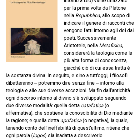
intorno a Dio) viene utilizzato
per la prima volta da Platone
nella
Repubblica
, allo scopo di
indicare il genere di racconti che
vengono fatti intorno agli dei dai
poeti. Successivamente
Aristotele, nella
Metafisica
,
considererà la teologia come la
più alta forma di conoscenza,
giacché ciò di cui essa tratta è
la sostanza divina. In seguito, e sino a tutt’oggi, i filosofi
dibatteranno ‒ potremmo dire senza fine ‒ intorno alla
teologia e alle sue diverse accezioni. Ma fin dall’antichità
ogni discorso intorno al divino s’è sviluppato seguendo
due diverse modalità: quella detta
catafatica
(o
affermativa), che sostiene la conoscibilità di Dio mediante
la ragione; e quella detta
apofatica
(o negativa), la quale,
tenendo conto dell’ineffabilità di quest’ultimo, ritiene che
ogni parola (
logos
) sia inadatta a descriverlo.