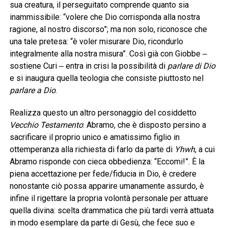
sua creatura, il perseguitato comprende quanto sia
inammissibile: “volere che Dio corrisponda alla nostra
ragione, al nostro discorso”; ma non solo, riconosce che
una tale pretesa: “è voler misurare Dio, ricondurlo
integralmente alla nostra misura”. Così già con Giobbe ‒
sostiene Curi ‒ entra in crisi la possibilità di
parlare di Dio
e si inaugura quella teologia che consiste piuttosto nel
parlare a Dio
.
Realizza questo un altro personaggio del cosiddetto
Vecchio Testamento
: Abramo, che è disposto persino a
sacrificare il proprio unico e amatissimo figlio in
ottemperanza alla richiesta di farlo da parte di
Yhwh
, a cui
Abramo risponde con cieca obbedienza: “Eccomi!”. È la
piena accettazione per fede/fiducia in Dio, è credere
nonostante ciò possa apparire umanamente assurdo, è
infine il rigettare la propria volontà personale per attuare
quella divina: scelta drammatica che più tardi verrà attuata
in modo esemplare da parte di Gesù, che fece suo e