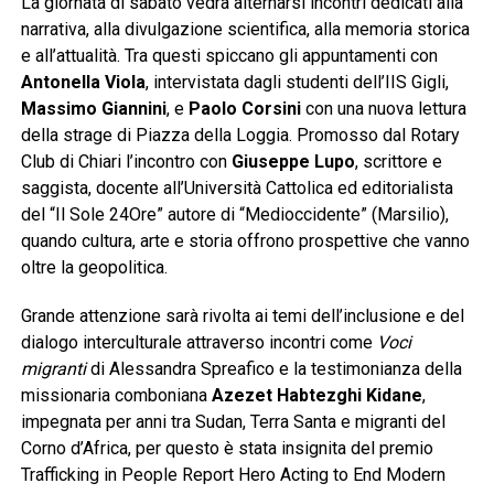
La giornata di sabato vedrà alternarsi incontri dedicati alla
narrativa, alla divulgazione scientifica, alla memoria storica
e all’attualità. Tra questi spiccano gli appuntamenti con
Antonella Viola
, intervistata dagli studenti dell’IIS Gigli,
Massimo Giannini
, e
Paolo Corsini
con una nuova lettura
della strage di Piazza della Loggia. Promosso dal Rotary
Club di Chiari l’incontro con
Giuseppe Lupo
, scrittore e
saggista, docente all’Università Cattolica ed editorialista
del “Il Sole 24Ore” autore di “Medioccidente” (Marsilio),
quando cultura, arte e storia offrono prospettive che vanno
oltre la geopolitica.
Grande attenzione sarà rivolta ai temi dell’inclusione e del
dialogo interculturale attraverso incontri come
Voci
migranti
di Alessandra Spreafico e la testimonianza della
missionaria comboniana
Azezet Habtezghi Kidane
,
impegnata per anni tra Sudan, Terra Santa e migranti del
Corno d’Africa, per questo è stata insignita del premio
Trafficking in People Report Hero Acting to End Modern