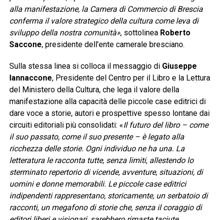
alla manifestazione, la Camera di Commercio di Brescia
conferma il valore strategico della cultura come leva di
sviluppo della nostra comunità»
, sottolinea
Roberto
Saccone
, presidente dell’ente camerale bresciano.
Sulla stessa linea si colloca il messaggio di
Giuseppe
Iannaccone
, Presidente del Centro per il Libro e la Lettura
del Ministero della Cultura, che lega il valore della
manifestazione alla capacità delle piccole case editrici di
dare voce a storie, autori e prospettive spesso lontane dai
circuiti editoriali più consolidati: «
Il futuro del libro – come
il suo passato, come il suo presente – è legato alla
ricchezza delle storie. Ogni individuo ne ha una. La
letteratura le racconta tutte, senza limiti, allestendo lo
sterminato repertorio di vicende, avventure, situazioni, di
uomini e donne memorabili. Le piccole case editrici
indipendenti rappresentano, storicamente, un serbatoio di
racconti, un megafono di storie che, senza il coraggio di
editori liberi e visionari, sarebbero rimaste taciute,