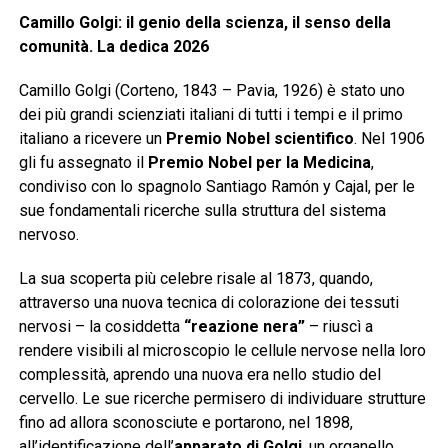
Camillo Golgi: il genio della scienza, il senso della
comunità. La dedica 2026
Camillo Golgi (Corteno, 1843 – Pavia, 1926) è stato uno
dei più grandi scienziati italiani di tutti i tempi e il primo
italiano a ricevere un
Premio Nobel scientifico
. Nel 1906
gli fu assegnato il
Premio Nobel per la Medicina
,
condiviso con lo spagnolo Santiago Ramón y Cajal, per le
sue fondamentali ricerche sulla struttura del sistema
nervoso.
La sua scoperta più celebre risale al 1873, quando,
attraverso una nuova tecnica di colorazione dei tessuti
nervosi – la cosiddetta
“reazione nera”
– riuscì a
rendere visibili al microscopio le cellule nervose nella loro
complessità, aprendo una nuova era nello studio del
cervello. Le sue ricerche permisero di individuare strutture
fino ad allora sconosciute e portarono, nel 1898,
all’identificazione dell’
apparato di Golgi
, un organello