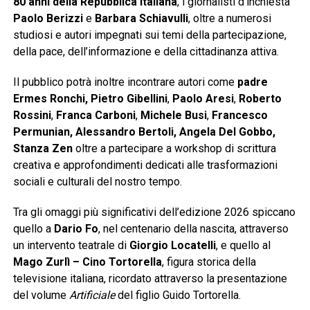
80 anni della Repubblica italiana
, i giornalisti d’inchiesta
Paolo Berizzi
e
Barbara Schiavulli
, oltre a numerosi
studiosi e autori impegnati sui temi della partecipazione,
della pace, dell’informazione e della cittadinanza attiva.
Il pubblico potrà inoltre incontrare autori come
padre
Ermes Ronchi, Pietro Gibellini
,
Paolo Aresi
,
Roberto
Rossini
,
Franca Carboni
,
Michele Busi
,
Francesco
Permunian, Alessandro Bertoli, Angela Del Gobbo,
Stanza Zen
oltre a partecipare a workshop di scrittura
creativa e approfondimenti dedicati alle trasformazioni
sociali e culturali del nostro tempo.
Tra gli omaggi più significativi dell’edizione 2026 spiccano
quello a
Dario Fo
, nel centenario della nascita, attraverso
un intervento teatrale di
Giorgio Locatelli
, e quello al
Mago Zurlì – Cino Tortorella
, figura storica della
televisione italiana, ricordato attraverso la presentazione
del volume
Artificiale
del figlio Guido Tortorella.